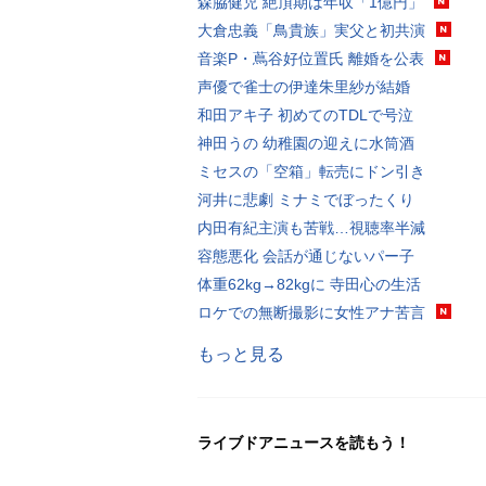
森脇健児 絶頂期は年収「1億円」
大倉忠義「鳥貴族」実父と初共演
音楽P・蔦谷好位置氏 離婚を公表
声優で雀士の伊達朱里紗が結婚
和田アキ子 初めてのTDLで号泣
神田うの 幼稚園の迎えに水筒酒
ミセスの「空箱」転売にドン引き
河井に悲劇 ミナミでぼったくり
内田有紀主演も苦戦…視聴率半減
容態悪化 会話が通じないパー子
体重62kg→82kgに 寺田心の生活
ロケでの無断撮影に女性アナ苦言
もっと見る
ライブドアニュースを読もう！