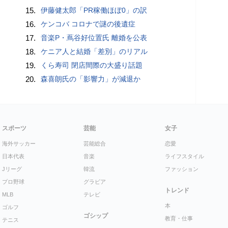
15.
伊藤健太郎「PR稼働ほぼ0」の訳
16.
ケンコバ コロナで謎の後遺症
17.
音楽P・蔦谷好位置氏 離婚を公表
18.
ケニア人と結婚「差別」のリアル
19.
くら寿司 閉店間際の大盛り話題
20.
森喜朗氏の「影響力」が減退か
スポーツ
芸能
女子
海外サッカー
芸能総合
恋愛
日本代表
音楽
ライフスタイル
Jリーグ
韓流
ファッション
プロ野球
グラビア
トレンド
MLB
テレビ
本
ゴルフ
ゴシップ
教育・仕事
テニス