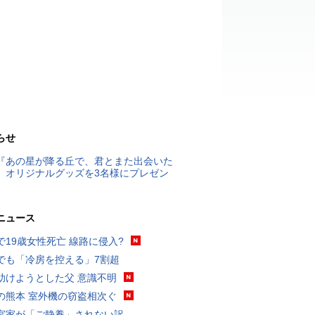
らせ
『あの星が降る丘で、君とまた出会いた
』オリジナルグッズを3名様にプレゼン
ニュース
で19歳女性死亡 線路に侵入?
でも「冷房を控える」7割超
助けようとした父 意識不明
の熊本 室外機の窃盗相次ぐ
宮家が「ご静養」されない訳