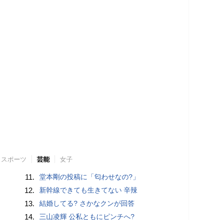
スポーツ
芸能
女子
11.
堂本剛の投稿に「匂わせなの?」
12.
新幹線できても生きてない 辛辣
13.
結婚してる? さかなクンが回答
14.
三山凌輝 公私ともにピンチへ?