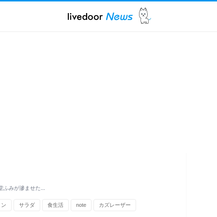
堂ふみが滲ませた…
イン
サラダ
食生活
note
カズレーザー