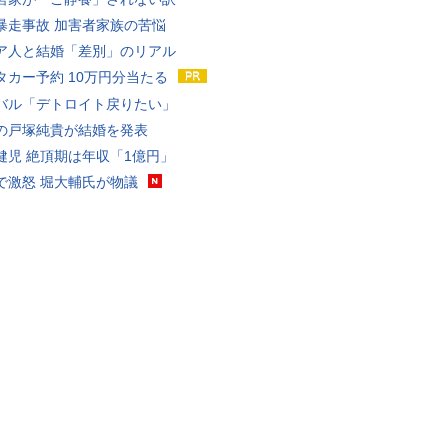
暴走事故 加害者家族の苦悩
ア人と結婚「差別」のリアル
タカー予約 10万円分当たる
バル「デトロイト戻りたい」
の戸塚純貴が結婚を発表
健児 絶頂期は年収「1億円」
で激怒 堀大輔氏が物議