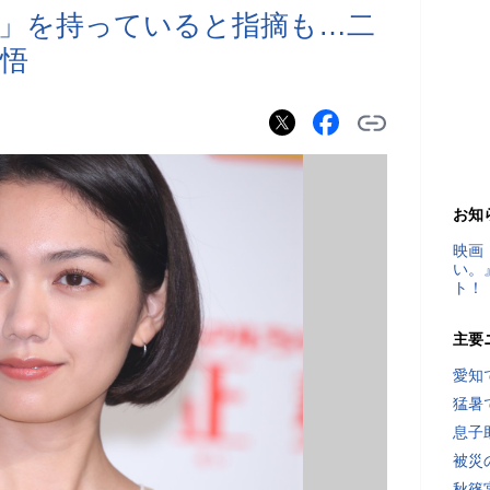
」を持っていると指摘も…二
悟
お知
映画
い。
ト！
主要
愛知
猛暑
息子
被災
秋篠