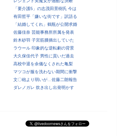
レジェンド美魔女が過酷な決断
「要介護5」の志茂田景樹氏 今は
有田哲平「嫌いな街です」訳語る
「結婚してくれ」鶴瓶が公開求婚
佐藤佳奈 芸能事務所所属を発表
鈴木砂羽 子宮筋腫摘出していた
ラウール 印象的な逆転劇の背景
大久保佳代子 男性に貢いだ過去
高校中退を余儀なくされた亀梨
マツコが服を洗わない期間に衝撃
文〇砲より弱いが…佐藤二朗報告
ダレノガレ 炊き出し出発明かす