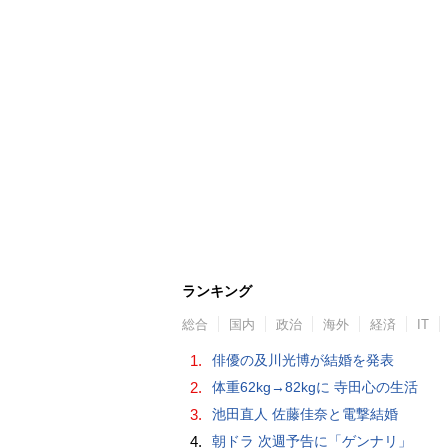
ランキング
総合
国内
政治
海外
経済
IT
1.
俳優の及川光博が結婚を発表
2.
体重62kg→82kgに 寺田心の生活
3.
池田直人 佐藤佳奈と電撃結婚
4.
朝ドラ 次週予告に「ゲンナリ」