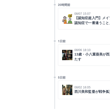
20時間前
08/07 15:07
【認知症超入門】メイ
認知症で一番違うこと
1日前
08/06 18:10
13歳・小八重葵美が
たす
5日前
08/02 16:05
西川美和監督が戦争孤