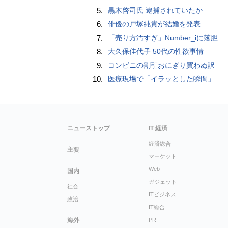
5.
黒木啓司氏 逮捕されていたか
6.
俳優の戸塚純貴が結婚を発表
7.
「売り方汚すぎ」Number_iに落胆
8.
大久保佳代子 50代の性欲事情
9.
コンビニの割引おにぎり買わぬ訳
10.
医療現場で「イラッとした瞬間」
ニューストップ
IT 経済
経済総合
主要
マーケット
Web
国内
ガジェット
社会
ITビジネス
政治
IT総合
海外
PR