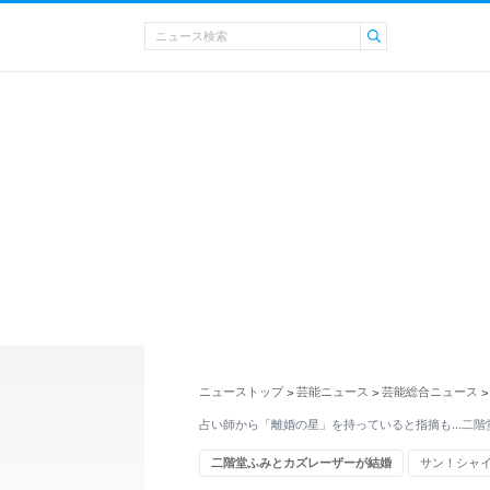
ニューストップ
芸能ニュース
芸能総合ニュース
>
>
>
占い師から「離婚の星」を持っていると指摘も…二階
二階堂ふみとカズレーザーが結婚
サン！シャ
メイプル超合金