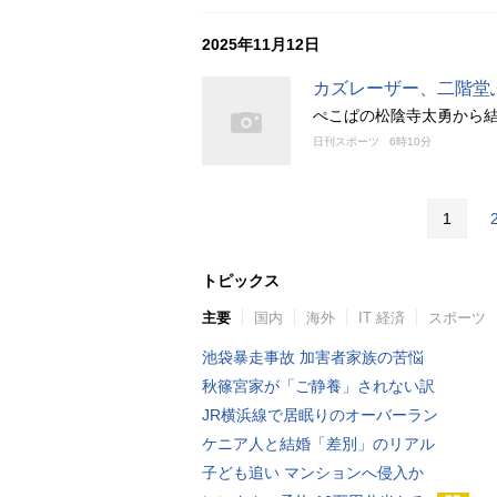
2025年11月12日
カズレーザー、二階堂
ぺこぱの松陰寺太勇から
日刊スポーツ
6時10分
1
トピックス
主要
国内
海外
IT 経済
スポーツ
池袋暴走事故 加害者家族の苦悩
秋篠宮家が「ご静養」されない訳
JR横浜線で居眠りのオーバーラン
ケニア人と結婚「差別」のリアル
子ども追い マンションへ侵入か