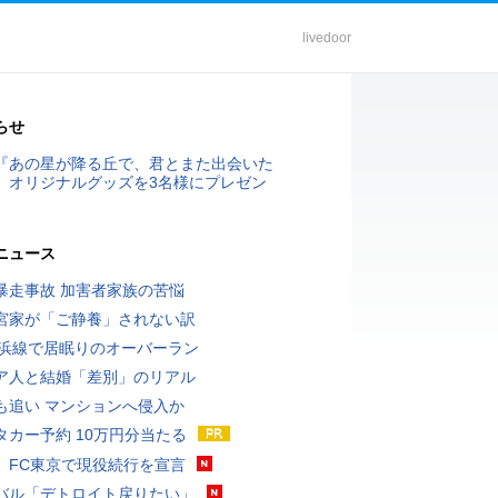
livedoor
らせ
『あの星が降る丘で、君とまた出会いた
』オリジナルグッズを3名様にプレゼン
ニュース
暴走事故 加害者家族の苦悩
宮家が「ご静養」されない訳
横浜線で居眠りのオーバーラン
ア人と結婚「差別」のリアル
も追い マンションへ侵入か
タカー予約 10万円分当たる
、FC東京で現役続行を宣言
バル「デトロイト戻りたい」