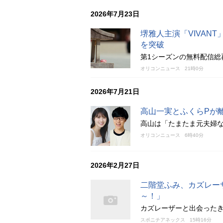
2026年7月23日
堺雅人主演「VIVAN
を突破
第1シーズンの無料配信総
オリコンニュース
21時0分
2026年7月21日
高山一実とふくらPが
高山は「たまたま元夫婦
オリコンニュース
6時40分
2026年2月27日
二階堂ふみ、カズレー
～！」
カズレーザーと出会った
スポニチアネックス
15時16分