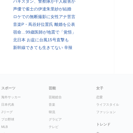
パキスタン、警察隊が千人殺害か
声優で雀士の伊達朱里紗が結婚
ロケでの無断撮影に女性アナ苦言
音楽P・蔦谷好位置氏 離婚を公表
宿命…99歳医師が地震で「覚悟」
北日本 お盆に台風15号直撃も
新幹線できても生きてない 辛辣
スポーツ
芸能
女子
海外サッカー
芸能総合
恋愛
日本代表
音楽
ライフスタイル
Jリーグ
韓流
ファッション
プロ野球
グラビア
トレンド
MLB
テレビ