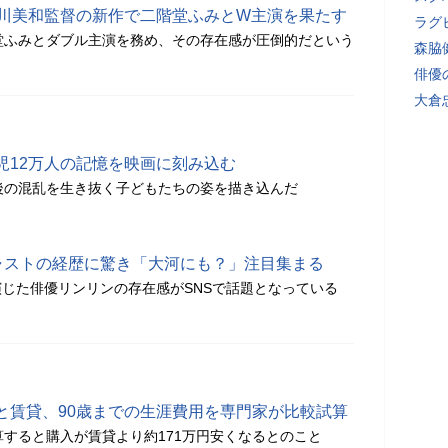
西川美和監督の新作で二階堂ふみとW主演を果たす
ラグ
堂ふみとダブル主演を務め、その存在感が圧倒的だという
森脇
俳優
大倉
児12万人の記憶を映画に刻み込む
後の混乱を生き抜く子どもたちの姿を描き込んだ
キャストの経歴に驚き「大河にも？」注目集まる
じた俳優リンリンの存在感がSNSで話題となっている
と賃貸、90歳までの生涯費用を専門家が比較試算
算すると購入が賃貸より約171万円安くなるとのこと