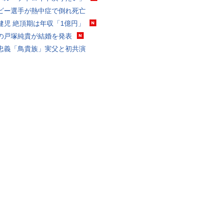
ビー選手が熱中症で倒れ死亡
健児 絶頂期は年収「1億円」
の戸塚純貴が結婚を発表
忠義「鳥貴族」実父と初共演