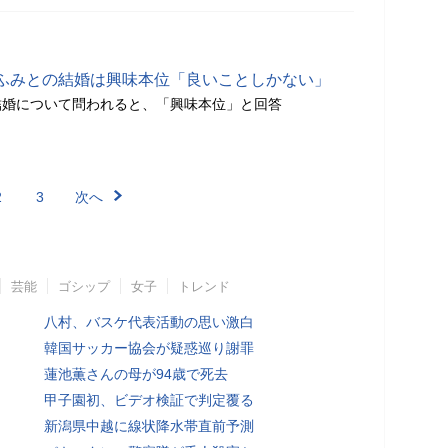
ふみとの結婚は興味本位「良いことしかない」
結婚について問われると、「興味本位」と回答
2
3
次へ
芸能
ゴシップ
女子
トレンド
八村、バスケ代表活動の思い激白
韓国サッカー協会が疑惑巡り謝罪
蓮池薫さんの母が94歳で死去
甲子園初、ビデオ検証で判定覆る
新潟県中越に線状降水帯直前予測