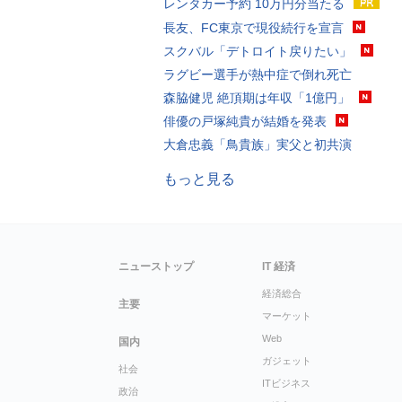
レンタカー予約 10万円分当たる
長友、FC東京で現役続行を宣言
スクバル「デトロイト戻りたい」
ラグビー選手が熱中症で倒れ死亡
森脇健児 絶頂期は年収「1億円」
俳優の戸塚純貴が結婚を発表
大倉忠義「鳥貴族」実父と初共演
もっと見る
ニューストップ
IT 経済
経済総合
主要
マーケット
Web
国内
ガジェット
社会
ITビジネス
政治