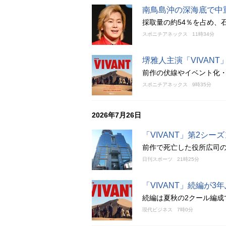
南鳥島沖の深海底で中
採取量の約54％を占め、
スポニチアネックス
11時34分
堺雅人主演「VIVANT
前作の伏線やイベント化
スポニチアネックス
9時35分
2026年7月26日
「VIVANT」第2シ
前作で死亡した役所広司
日刊スポーツ
21時25分
「VIVANT」続編が
続編は夏秋の2クール編成
現代ビジネス
7時0分