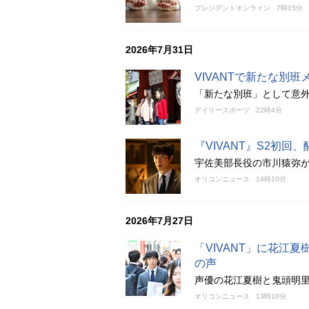
プレジデントオンライン
7時15分
2026年7月31日
VIVANTで新たな別
「新たな別班」として意
デイリースポーツ
22時4分
『VIVANT』S2初
宇佐美部長役の市川猿弥
オリコンニュース
14時10分
2026年7月27日
「VIVANT」に花江
の声
声優の花江夏樹と鬼頭明
オリコンニュース
13時10分