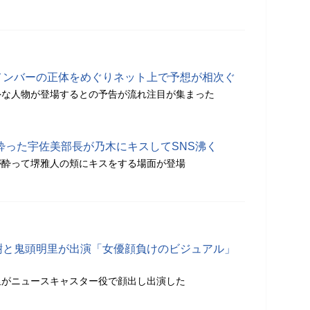
班メンバーの正体をめぐりネット上で予想が相次ぐ
外な人物が登場するとの予告が流れ注目が集まった
回、酔った宇佐美部長が乃木にキスしてSNS沸く
が酔って堺雅人の頬にキスをする場面が登場
夏樹と鬼頭明里が出演「女優顔負けのビジュアル」
里がニュースキャスター役で顔出し出演した