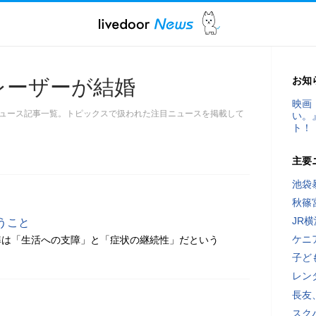
お知
レーザーが結婚
映画
ュース記事一覧。トピックスで扱われた注目ニュースを掲載して
い。
ト！
主要
池袋
秋篠
JR
うこと
ケニ
準は「生活への支障」と「症状の継続性」だという
子ど
レン
長友
スク