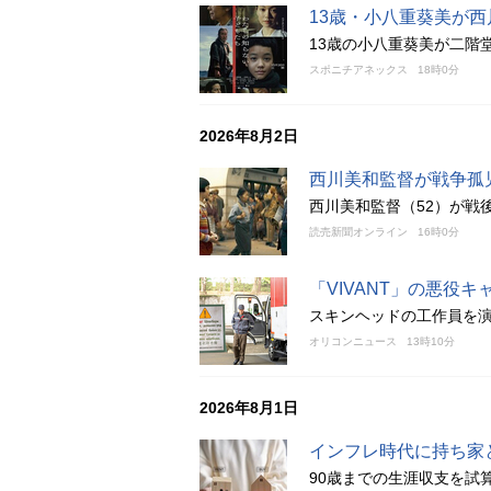
13歳・小八重葵美が
13歳の小八重葵美が二階
スポニチアネックス
18時0分
2026年8月2日
西川美和監督が戦争孤
西川美和監督（52）が戦
読売新聞オンライン
16時0分
「VIVANT」の悪役
スキンヘッドの工作員を演
オリコンニュース
13時10分
2026年8月1日
インフレ時代に持ち家
90歳までの生涯収支を試