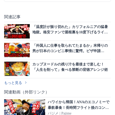
関連記事
「温度計が振り切れた」カリフォルニアの猛暑
地獄。格安ファンで屋根裏を10度下げるライフ
ハック
「外国人に仕事を取られてたまるか」米帰りの
男が日本のコンビニ事情に驚愕。ビザ申請
の“SNS履歴”義務化とは
カップヌードルの残り汁を最後まで楽しむ！
「人生を削って」食べる禁断の背徳アレンジ術
もっと見る
関連動画（外部リンク）
ハワイから帰国！ANAのエコノミーで
暴飲暴食！長時間フライト後のコンビ
ニ飯が最高だけどヤバすぎる日本の物
パジメ | Pajime