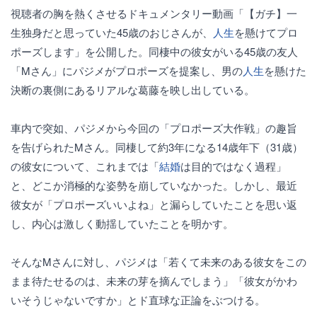
視聴者の胸を熱くさせるドキュメンタリー動画「【ガチ】一
生独身だと思っていた45歳のおじさんが、
人生
を懸けてプロ
ポーズします」を公開した。同棲中の彼女がいる45歳の友人
「Mさん」にパジメがプロポーズを提案し、男の
人生
を懸けた
決断の裏側にあるリアルな葛藤を映し出している。
車内で突如、パジメから今回の「プロポーズ大作戦」の趣旨
を告げられたMさん。同棲して約3年になる14歳年下（31歳）
の彼女について、これまでは「
結婚
は目的ではなく過程」
と、どこか消極的な姿勢を崩していなかった。しかし、最近
彼女が「プロポーズいいよね」と漏らしていたことを思い返
し、内心は激しく動揺していたことを明かす。
そんなMさんに対し、パジメは「若くて未来のある彼女をこの
まま待たせるのは、未来の芽を摘んでしまう」「彼女がかわ
いそうじゃないですか」とド直球な正論をぶつける。