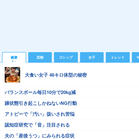
健康
芸能
ゴシップ
女子
トレンド
Y
大食い女子 46キロ体型の秘密
バランスボール毎日10分で20kg減
躁状態引き起こしかねないNG行動
アトピーで「汚い」扱いされ苦悩
認知症研究で「音」注目される
夫の「産後うつ」にみられる症状