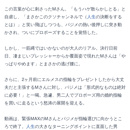
この言葉が心に刺さったMさん。「もうハゲ散らかしとる」と
自虐し、「まさかこのクソチャンネルで（
人生
の決断をする
とは）」と笑い飛ばしつつも、パジメの熱い後押しに突き動
かされ、ついにプロポーズすることを覚悟した。
しかし、一筋縄ではいかないのが大人のリアル。決行日前
日、凄まじいプレッシャーからか覆面姿で現れたMさんは「や
っぱりやめます」とまさかの逃げ腰に。
さらに、2ヶ月前にエルメスの指輪をプレゼントしたから大丈
夫だと主張するMさんに対し、パジメは「形式的なものは絶対
に必要！」と一喝。急遽、男二人でプロポーズ用の婚約指輪
を買いに走るという怒涛の展開を迎える。
動画は、緊張MAXのMさんとパジメが指輪選びに向かうとこ
ろで終了。
人生
の大きなターニングポイントに直面した男