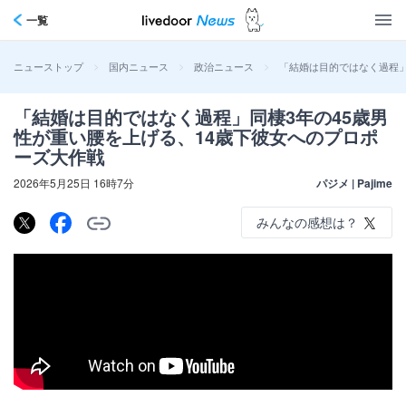
一覧
>
>
>
「結婚は目的ではなく過程」
ニューストップ
国内ニュース
政治ニュース
「結婚は目的ではなく過程」同棲3年の45歳男
性が重い腰を上げる、14歳下彼女へのプロポ
ーズ大作戦
2026年5月25日 16時7分
パジメ | Pajime
みんなの感想は？