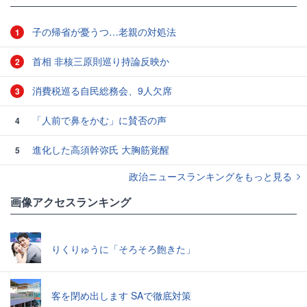
子の帰省が憂うつ…老親の対処法
1
首相 非核三原則巡り持論反映か
2
消費税巡る自民総務会、9人欠席
3
「人前で鼻をかむ」に賛否の声
4
進化した高須幹弥氏 大胸筋覚醒
5
政治ニュースランキングをもっと見る
画像アクセスランキング
りくりゅうに「そろそろ飽きた」
客を閉め出します SAで徹底対策