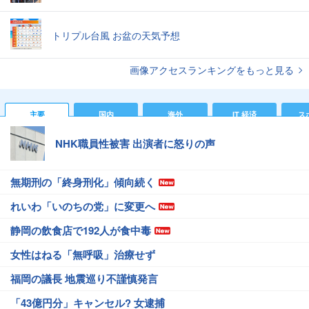
トリプル台風 お盆の天気予想
画像アクセスランキングをもっと見る
主要
国内
海外
IT 経済
ス
NHK職員性被害 出演者に怒りの声
無期刑の「終身刑化」傾向続く
れいわ「いのちの党」に変更へ
静岡の飲食店で192人が食中毒
女性はねる「無呼吸」治療せず
福岡の議長 地震巡り不謹慎発言
「43億円分」キャンセル? 女逮捕