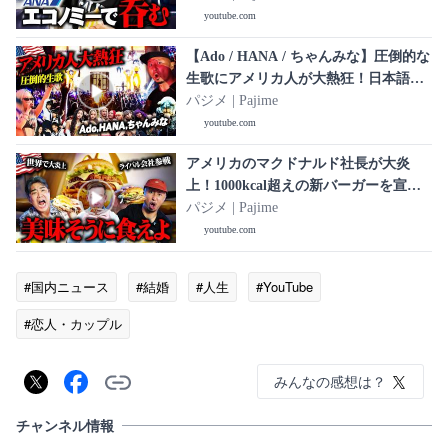
価高に絶望した…
youtube.com
【Ado / HANA / ちゃんみな】圧倒的な
生歌にアメリカ人が大熱狂！日本語の
大合唱が起きる海外ライブで鳥肌止ま
パジメ | Pajime
らない
youtube.com
アメリカのマクドナルド社長が大炎
上！1000kcal超えの新バーガーを宣伝
したら世界中でイジられた
パジメ | Pajime
youtube.com
#国内ニュース
#結婚
#人生
#YouTube
#恋人・カップル
みんなの感想は？
チャンネル情報