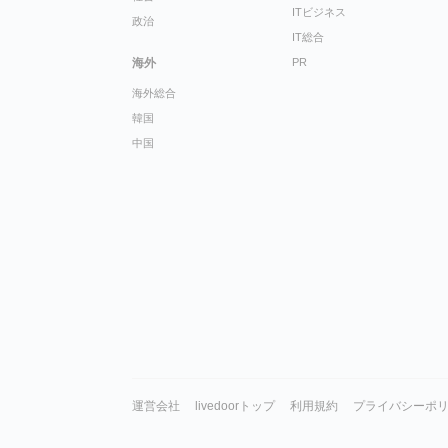
ITビジネス
政治
IT総合
海外
PR
海外総合
韓国
中国
運営会社
livedoorトップ
利用規約
プライバシーポ