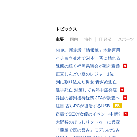
トピックス
主要
国内
海外
IT 経済
スポーツ
NHK、新施設「情報棟」本格運用
イチョウ並木で54本一斉に枯れる
醜態の続く福岡県議会が海外豪遊
正直しんどい夏のレジャー1位
列に割り込んだ男女 青ざめ逃亡
選手死亡 対策しても熱中症発症
韓国の審判接待疑惑 JFAが調査へ
注目 古いPCが復活するUSB
盗撮でSEXY女優のイベント中断?
大野智のびっしりタトゥーに異変
「義足で夜の営み」モデルの悩み