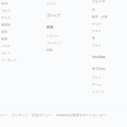
トレンド
MLB
テレビ
本
ゴルフ
ゴシップ
教育・仕事
テニス
からだ
格闘技
映画
マネー
競馬
レビュー
車
相撲
プレゼント
グルメ
バスケ
特集
バレー
YouTube
フィギュア
サブカル
アニメ
ゲーム
コミック
リシー
コンテンツ・広告ポリシー
livedoorお客様サポートセンター