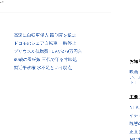
た。
高速に自転車侵入 路側帯を逆走
ドコモのシェア自転車 一時停止
プリウスX 低燃費HEVが279万円台
90歳の看板娘 三代で守る甘味処
お知
習近平政権 水不足という弱点
映画
い。
ト！
主要
NH
イチ
醜態
正直
列に