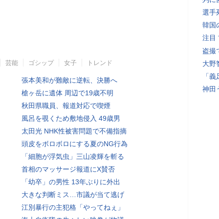
選手
韓国
注目
盗撮
芸能
ゴシップ
女子
トレンド
大野
「義
張本美和が難敵に逆転、決勝へ
神田
槍ヶ岳に遺体 周辺で19歳不明
秋田県職員、報道対応で喫煙
風呂を覗くため敷地侵入 49歳男
太田光 NHK性被害問題で不備指摘
頭皮をボロボロにする夏のNG行為
「細胞が浮気虫」三山凌輝を斬る
首相のマッサージ報道にX賛否
「幼卒」の男性 13年ぶりに外出
大きな判断ミス…市議が当て逃げ
江別暴行の主犯格「やってねぇ」