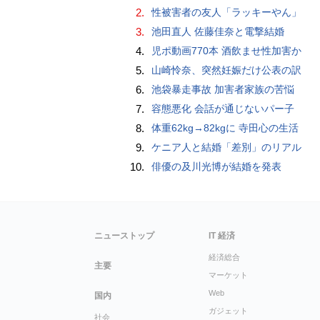
2.
性被害者の友人「ラッキーやん」
3.
池田直人 佐藤佳奈と電撃結婚
4.
児ポ動画770本 酒飲ませ性加害か
5.
山崎怜奈、突然妊娠だけ公表の訳
6.
池袋暴走事故 加害者家族の苦悩
7.
容態悪化 会話が通じないパー子
8.
体重62kg→82kgに 寺田心の生活
9.
ケニア人と結婚「差別」のリアル
10.
俳優の及川光博が結婚を発表
ニューストップ
IT 経済
経済総合
主要
マーケット
Web
国内
ガジェット
社会