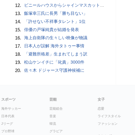
12.
ビニールハウスからシャインマスカット約200房を盗んだ疑い ネットで販売か 無職の男（42）逮捕 岡山県警
13.
飯塚幸三氏に長男「勝ち目ない」
14.
「許せない不祥事タレント」1位
15.
俳優の戸塚純貴が結婚を発表
16.
海上自衛隊の生々しい映像が物議
17.
日本人が誤解 海外タトゥー事情
18.
「避難所格差」生まれてしまう訳
19.
松山ケンイチに「叱責」3000件
20.
佐々木 ドジャース守護神候補に
スポーツ
芸能
女子
海外サッカー
芸能総合
恋愛
日本代表
音楽
ライフスタイル
Jリーグ
韓流
ファッション
プロ野球
グラビア