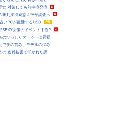
死亡 対策しても熱中症発症
の審判接待疑惑 JFAが調査へ
 古いPCが復活するUSB
でSEXY女優のイベント中断?
智のびっしりタトゥーに異変
足で夜の営み」モデルの悩み
うの 盗難被害で叩かれた訳