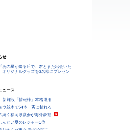
らせ
『あの星が降る丘で、君とまた出会いた
』オリジナルグッズを3名様にプレゼン
ニュース
K、新施設「情報棟」本格運用
ョウ並木で54本一斉に枯れる
の続く福岡県議会が海外豪遊
しんどい夏のレジャー1位
割り込んだ男女 青ざめ逃亡