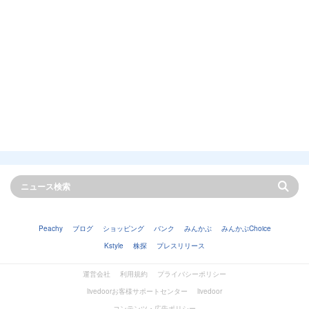
Peachy
ブログ
ショッピング
バンク
みんかぶ
みんかぶChoice
Kstyle
株探
プレスリリース
運営会社
利用規約
プライバシーポリシー
livedoorお客様サポートセンター
livedoor
コンテンツ・広告ポリシー