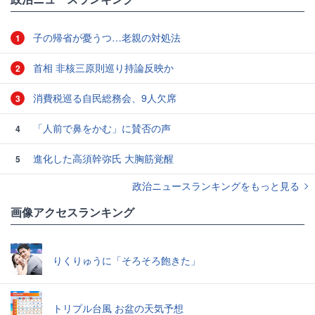
子の帰省が憂うつ…老親の対処法
1
首相 非核三原則巡り持論反映か
2
消費税巡る自民総務会、9人欠席
3
「人前で鼻をかむ」に賛否の声
4
進化した高須幹弥氏 大胸筋覚醒
5
政治ニュースランキングをもっと見る
画像アクセスランキング
りくりゅうに「そろそろ飽きた」
トリプル台風 お盆の天気予想