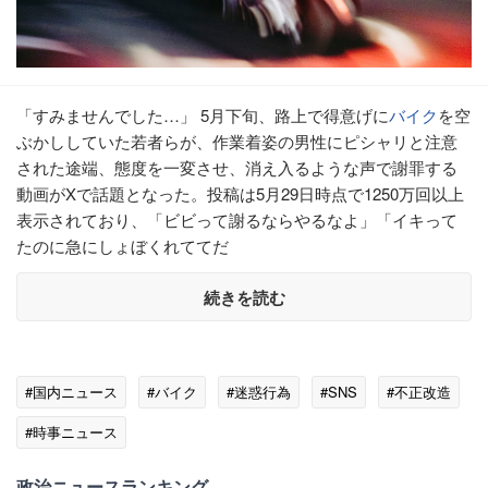
「すみませんでした…」 5月下旬、路上で得意げに
バイク
を空
ぶかししていた若者らが、作業着姿の男性にピシャリと注意
された途端、態度を一変させ、消え入るような声で謝罪する
動画がXで話題となった。投稿は5月29日時点で1250万回以上
表示されており、「ビビって謝るならやるなよ」「イキって
たのに急にしょぼくれててだ
続きを読む
#国内ニュース
#バイク
#迷惑行為
#SNS
#不正改造
#時事ニュース
政治ニュースランキング