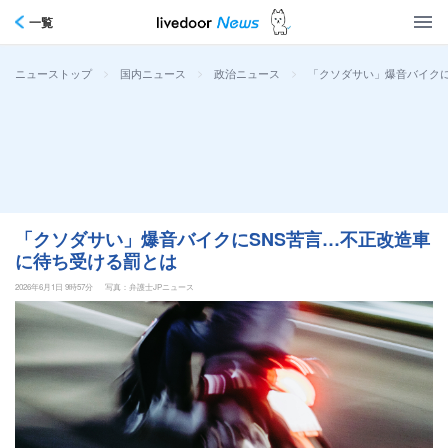
一覧
>
>
>
「クソダサい」爆音バイクに
ニューストップ
国内ニュース
政治ニュース
「クソダサい」爆音バイクにSNS苦言…不正改造車
に待ち受ける罰とは
2026年6月1日 9時57分
写真：弁護士JPニュース