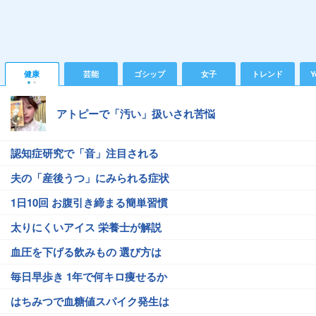
健康
芸能
ゴシップ
女子
トレンド
Y
アトピーで「汚い」扱いされ苦悩
認知症研究で「音」注目される
夫の「産後うつ」にみられる症状
1日10回 お腹引き締まる簡単習慣
太りにくいアイス 栄養士が解説
血圧を下げる飲みもの 選び方は
毎日早歩き 1年で何キロ痩せるか
はちみつで血糖値スパイク発生は