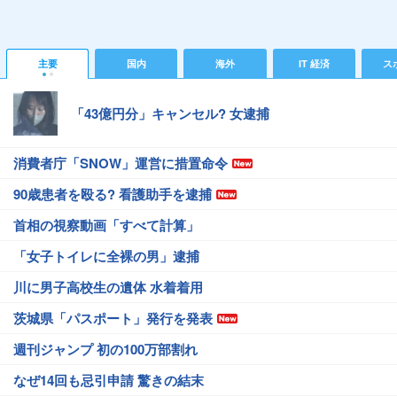
主要
国内
海外
IT 経済
ス
「43億円分」キャンセル? 女逮捕
消費者庁「SNOW」運営に措置命令
90歳患者を殴る? 看護助手を逮捕
首相の視察動画「すべて計算」
「女子トイレに全裸の男」逮捕
川に男子高校生の遺体 水着着用
茨城県「パスポート」発行を発表
週刊ジャンプ 初の100万部割れ
なぜ14回も忌引申請 驚きの結末