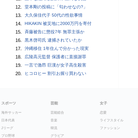
12.
堂本剛の投稿に「匂わせなの?」
13.
大久保佳代子 50代の性欲事情
14.
HIKAKIN 被災地に2000万円を寄付
15.
斉藤被告に懲役7年 無罪主張か
16.
黒木啓司氏 逮捕されていたか
17.
沖縄移住 1年住んで分かった現実
18.
広陵高元監督 保護者に直接謝罪
19.
一言で激昂 巨漢が女子高生殺害
20.
ヒコロヒー 割引お握り買わない
スポーツ
芸能
女子
海外サッカー
芸能総合
恋愛
日本代表
音楽
ライフスタイル
Jリーグ
韓流
ファッション
プロ野球
グラビア