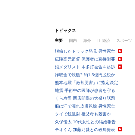
トピックス
主要
国内
海外
IT 経済
スポーツ
脱輪したトラック発見 男性死亡
広陵高元監督 保護者に直接謝罪
銀メダリスト 本多灯被告を起訴
詐取金で競艇? 約1.3億円脱税か
熊本地震「激甚災害」に指定決定
地震 手術中の医師が患者を守る
くら寿司 閉店間際の大盛り話題
服は汗で濡れ皮膚乾燥 男性死亡
タイで銃乱射 祖父母も殺害か
久保優太 10代女性との結婚報告
テオくん 加藤乃愛との破局発表