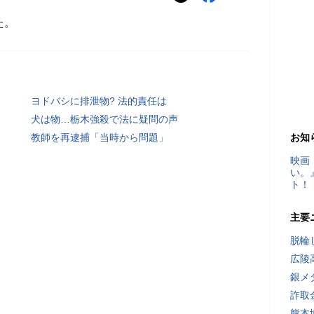
た。
ヨドバシに排泄物? 法的責任は
犬は物…栃木強殺で法に疑問の声
教師を再逮捕「当時から問題」
お知
映画
い。
ト！
主要
脱輪
広陵
銀メ
詐取
熊本