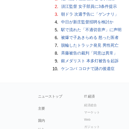
2.
須江監督 女子部員に3条件提示
3.
朝ドラ 次週予告に「ゲンナリ」
4.
中日が新庄監督招聘を検討か
5.
駅で流れた「不適切音声」に声明
6.
被爆で子あきらめる 怒った医者
7.
脱輪したトラック発見 男性死亡
8.
斉藤被告の裁判「同意は異常」
9.
銀メダリスト 本多灯被告を起訴
10.
ケンコバ コロナで謎の後遺症
ニューストップ
IT 経済
経済総合
主要
マーケット
Web
国内
ガジェット