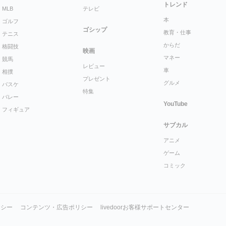
トレンド
MLB
テレビ
本
ゴルフ
ゴシップ
教育・仕事
テニス
からだ
格闘技
映画
マネー
競馬
レビュー
車
相撲
プレゼント
グルメ
バスケ
特集
バレー
YouTube
フィギュア
サブカル
アニメ
ゲーム
コミック
リシー
コンテンツ・広告ポリシー
livedoorお客様サポートセンター