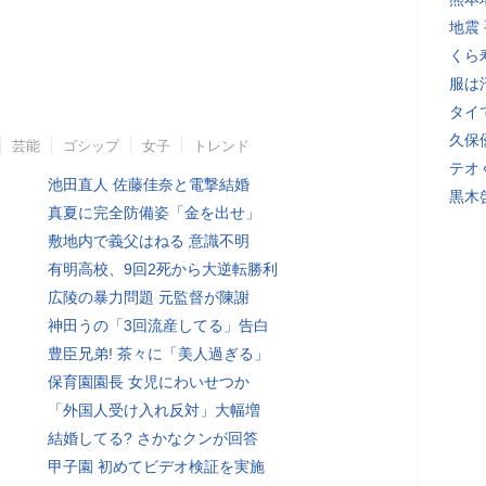
地震
くら
服は
タイ
久保
芸能
ゴシップ
女子
トレンド
テオ
池田直人 佐藤佳奈と電撃結婚
黒木
真夏に完全防備姿「金を出せ」
敷地内で義父はねる 意識不明
有明高校、9回2死から大逆転勝利
広陵の暴力問題 元監督が陳謝
神田うの「3回流産してる」告白
豊臣兄弟! 茶々に「美人過ぎる」
保育園園長 女児にわいせつか
「外国人受け入れ反対」大幅増
結婚してる? さかなクンが回答
甲子園 初めてビデオ検証を実施