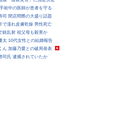
 手術中の医師が患者を守る
寿司 閉店間際の大盛り話題
汗で濡れ皮膚乾燥 男性死亡
で銃乱射 祖父母も殺害か
優太 10代女性との結婚報告
くん 加藤乃愛との破局発表
啓司氏 逮捕されていたか