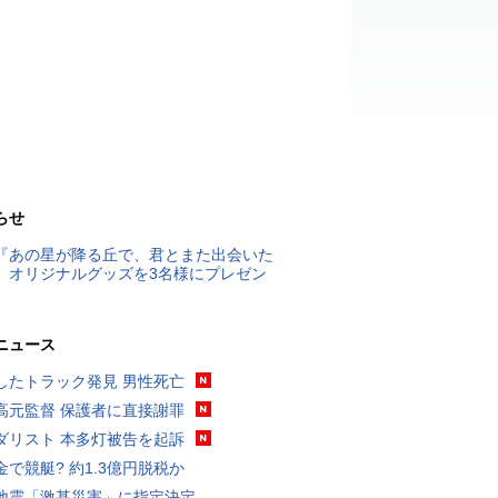
らせ
『あの星が降る丘で、君とまた出会いた
』オリジナルグッズを3名様にプレゼン
ニュース
したトラック発見 男性死亡
高元監督 保護者に直接謝罪
ダリスト 本多灯被告を起訴
金で競艇? 約1.3億円脱税か
地震「激甚災害」に指定決定