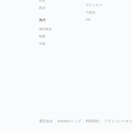
社会
ITビジネス
政治
IT総合
海外
PR
海外総合
韓国
中国
運営会社
livedoorトップ
利用規約
プライバシーポ