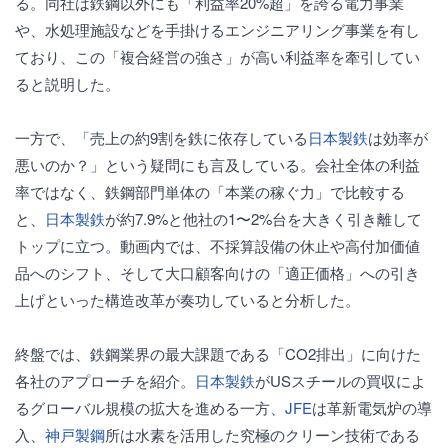
る。同社は鉄鋼以外にも「利益率20%超」を誇る電力事業
や、水処理施設などを手掛けるエンジニアリング事業を有し
ており、この「複合経営の強さ」が高い利益率を牽引してい
ると説明した。
一方で、「売上の約9割を鉄に依存している
日本製鉄
は効率が
悪いのか？」という疑問にも言及している。会社全体の利益
率ではなく、鉄鋼部門単体の「本業の稼ぐ力」で比較する
と、
日本製鉄
が約7.9%と他社の1〜2%台を大きく引き離して
トップに立つ。動画内では、不採算設備の休止や高付加価値
品へのシフト、そして大口顧客向けの「適正価格」への引き
上げといった構造改革が奏功していると分析した。
終盤では、鉄鋼業界の最大課題である「CO2排出」に向けた
各社のアプローチを紹介。
日本製鉄
がUSスチールの買収によ
るグローバル規模の拡大を進める一方、
JFE
は革新電気炉の導
入、
神戸製鋼
所は水素を活用した究極のクリーン技術である