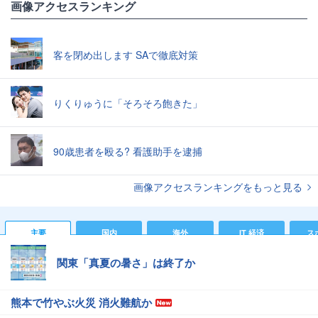
画像アクセスランキング
客を閉め出します SAで徹底対策
りくりゅうに「そろそろ飽きた」
90歳患者を殴る? 看護助手を逮捕
画像アクセスランキングをもっと見る
主要
国内
海外
IT 経済
ス
関東「真夏の暑さ」は終了か
熊本で竹やぶ火災 消火難航か