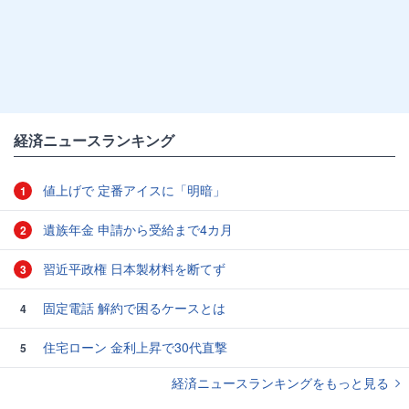
経済ニュースランキング
値上げで 定番アイスに「明暗」
1
遺族年金 申請から受給まで4カ月
2
習近平政権 日本製材料を断てず
3
固定電話 解約で困るケースとは
4
住宅ローン 金利上昇で30代直撃
5
経済ニュースランキングをもっと見る