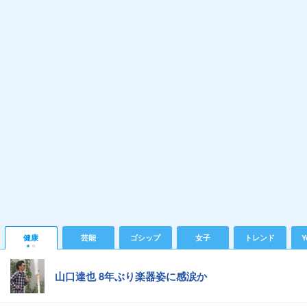
健康
芸能
ゴシップ
女子
トレンド
Y
山口達也 8年ぶり楽器姿に感涙か