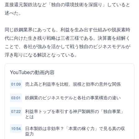
直接還元製鉄法など「独自の環境技術を深掘り」していると
述べた。
同じ鉄鋼業界にあっても、利益を生み出す仕組みや脱炭素時
代に向けた生き残り戦略は三者三様である。決算書を紐解く
ことで、各社が強みを活かして戦う独自のビジネスモデルが
浮き彫りになる解説となっている。
YouTubeの動画内容
売上高と利益率を比較、規模と効率の意外な関係
01:09
鉄鋼業のビジネスモデルと各社の事業構造の違い
03:01
利益率トップを牽引する神戸製鋼所の「独自事業」
07:22
とは
日本製鉄は非効率？「本業の稼ぐ力」で見る真の収
10:54
益力