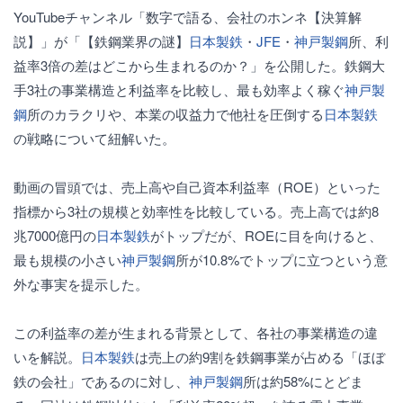
YouTubeチャンネル「数字で語る、会社のホンネ【決算解
説】」が「【鉄鋼業界の謎】
日本製鉄
・
JFE
・
神戸製鋼
所、利
益率3倍の差はどこから生まれるのか？」を公開した。鉄鋼大
手3社の事業構造と利益率を比較し、最も効率よく稼ぐ
神戸製
鋼
所のカラクリや、本業の収益力で他社を圧倒する
日本製鉄
の戦略について紐解いた。
動画の冒頭では、売上高や自己資本利益率（ROE）といった
指標から3社の規模と効率性を比較している。売上高では約8
兆7000億円の
日本製鉄
がトップだが、ROEに目を向けると、
最も規模の小さい
神戸製鋼
所が10.8%でトップに立つという意
外な事実を提示した。
この利益率の差が生まれる背景として、各社の事業構造の違
いを解説。
日本製鉄
は売上の約9割を鉄鋼事業が占める「ほぼ
鉄の会社」であるのに対し、
神戸製鋼
所は約58%にとどま