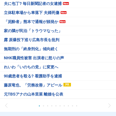
夫に包丁? 毎日新聞記者の女逮捕
立体駐車場から車落下 夫婦死傷
「泥酔者」熊本で通報が頻発か
家の隣が民泊「トラウマなった」
露 原爆投下巡り広島市長を批判
無期刑の「終身刑化」傾向続く
NHK職員性被害 出演者に怒りの声
れいわ「いのちの党」に変更へ
90歳患者を殴る? 看護助手を逮捕
藤原竜也、「労務改善」アピール
元TBSアナの山本里菜 離婚を公表