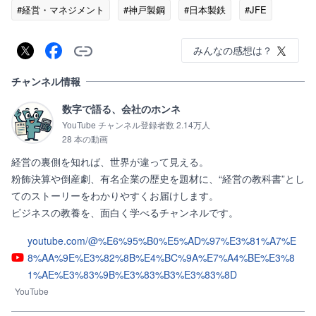
#経営・マネジメント
#神戸製鋼
#日本製鉄
#JFE
みんなの感想は？
チャンネル情報
数字で語る、会社のホンネ
YouTube チャンネル登録者数 2.14万人
28 本の動画
経営の裏側を知れば、世界が違って見える。

粉飾決算や倒産劇、有名企業の歴史を題材に、“経営の教科書”とし
てのストーリーをわかりやすくお届けします。

ビジネスの教養を、面白く学べるチャンネルです。
youtube.com/@%E6%95%B0%E5%AD%97%E3%81%A7%E
8%AA%9E%E3%82%8B%E4%BC%9A%E7%A4%BE%E3%8
1%AE%E3%83%9B%E3%83%B3%E3%83%8D
YouTube