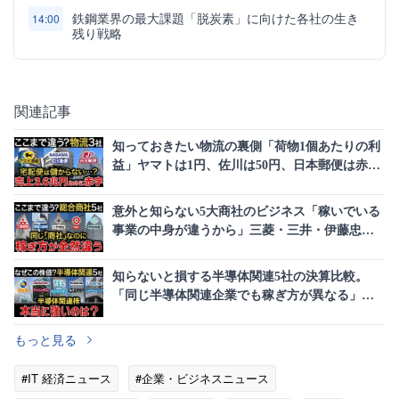
鉄鋼業界の最大課題「脱炭素」に向けた各社の生き
14:00
残り戦略
関連記事
知っておきたい物流の裏側「荷物1個あたりの利
益」ヤマトは1円、佐川は50円、日本郵便は赤字
の理由
意外と知らない5大商社のビジネス「稼いでいる
事業の中身が違うから」三菱・三井・伊藤忠・
住友・丸紅を決算で比較
知らないと損する半導体関連5社の決算比較。
「同じ半導体関連企業でも稼ぎ方が異なる」理
由と株価のからくり
もっと見る
#IT 経済ニュース
#企業・ビジネスニュース