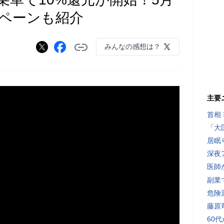
ペーンも紹介
みんなの感想は？
主要
首相
「大
居眠
深夜
医師
副業で
危険
藤原
60