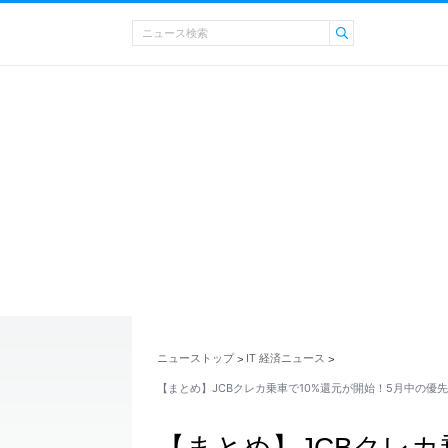
ニューストップ
IT 経済ニュース
>
>
【まとめ】JCBクレカ乗車で10%還元が開始！5月中の優
【まとめ】JCBクレカ