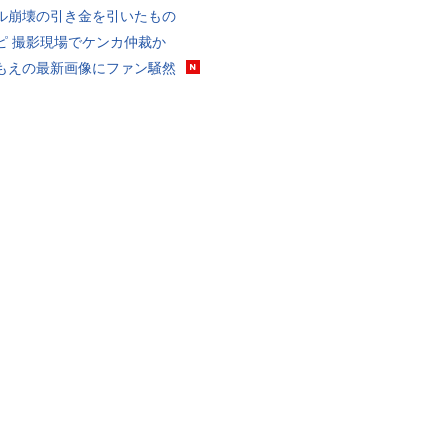
ル崩壊の引き金を引いたもの
ピ 撮影現場でケンカ仲裁か
もえの最新画像にファン騒然