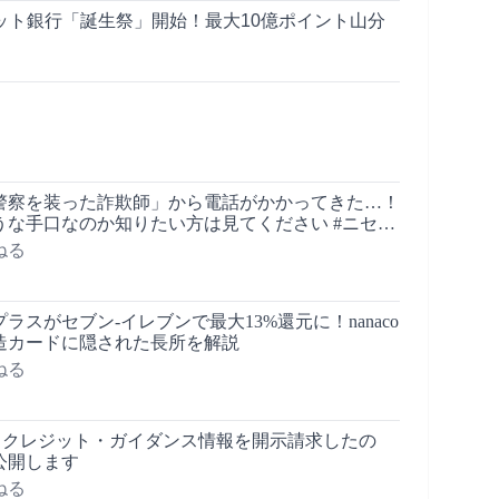
ット銀行「誕生祭」開始！最大10億ポイント山分
警察を装った詐欺師」から電話がかかってきた…！
うな手口なのか知りたい方は見てください #ニセ警
ねる
ラスがセブン-イレブンで最大13%還元に！nanaco
造カードに隠された長所を解説
ねる
報とクレジット・ガイダンス情報を開示請求したの
公開します
ねる