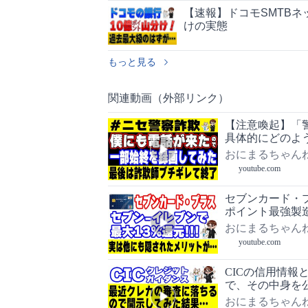
【速報】ドコモSMTBネ
けの実態
もっと見る
関連動画（外部リンク）
【注意喚起】「
具体的にどのよ
察詐欺
おにまるちゃん
youtube.com
セブンカード・プ
ポイント最強製
おにまるちゃん
youtube.com
CICの信用情
で、その中身を
おにまるちゃん