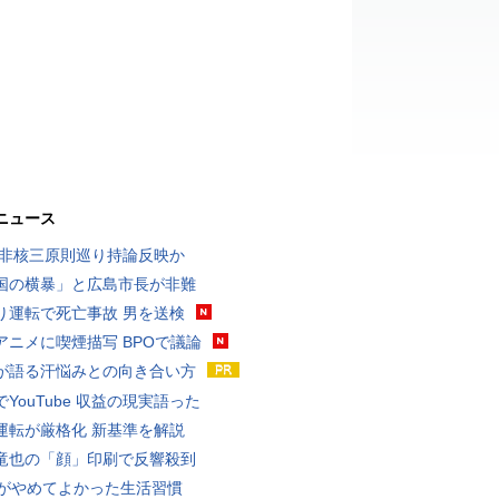
ニュース
 非核三原則巡り持論反映か
国の横暴」と広島市長が非難
り運転で死亡事故 男を送検
アニメに喫煙描写 BPOで議論
が語る汗悩みとの向き合い方
YouTube 収益の現実語った
運転が厳格化 新基準を解説
竜也の「顔」印刷で反響殺到
代がやめてよかった生活習慣