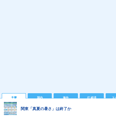
主要
国内
海外
IT 経済
ス
関東「真夏の暑さ」は終了か