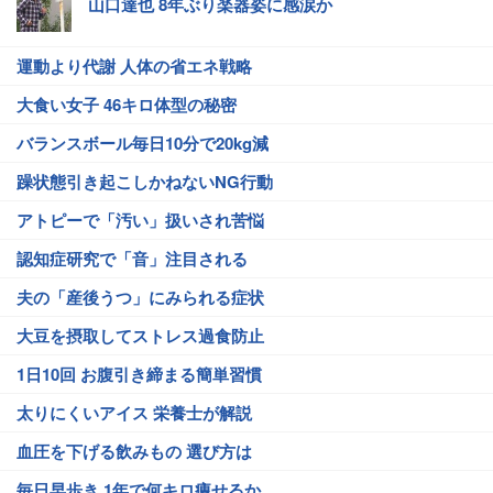
山口達也 8年ぶり楽器姿に感涙か
運動より代謝 人体の省エネ戦略
大食い女子 46キロ体型の秘密
バランスボール毎日10分で20kg減
躁状態引き起こしかねないNG行動
アトピーで「汚い」扱いされ苦悩
認知症研究で「音」注目される
夫の「産後うつ」にみられる症状
大豆を摂取してストレス過食防止
1日10回 お腹引き締まる簡単習慣
太りにくいアイス 栄養士が解説
血圧を下げる飲みもの 選び方は
毎日早歩き 1年で何キロ痩せるか