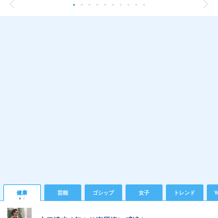
健康
芸能
ゴシップ
女子
トレンド
Y