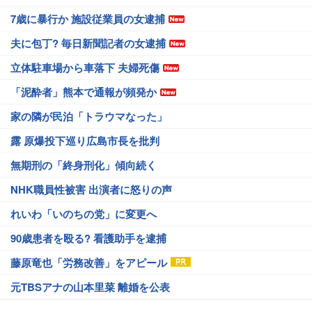
7歳に暴行か 施設従業員の女逮捕
夫に包丁? 毎日新聞記者の女逮捕
立体駐車場から車落下 夫婦死傷
「泥酔者」熊本で通報が頻発か
家の隣が民泊「トラウマなった」
露 原爆投下巡り広島市長を批判
無期刑の「終身刑化」傾向続く
NHK職員性被害 出演者に怒りの声
れいわ「いのちの党」に変更へ
90歳患者を殴る? 看護助手を逮捕
藤原竜也「労務改善」をアピール
元TBSアナの山本里菜 離婚を公表