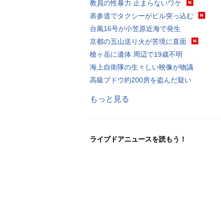
教員の性暴力 止まらないワケ
表参道でタクシーがビル突っ込む
台風16号が小笠原近海で発生
京都の五山送り火が苦境に直面
槍ヶ岳に遺体 周辺で19歳不明
海上自衛隊の生々しい映像が物議
高級ブドウ約200房を盗んだ疑い
もっと見る
ライブドアニュースを読もう！