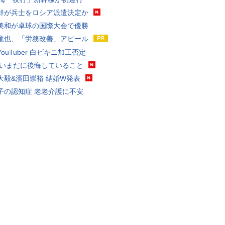
鮮が兵士をロシア派遣決定か
美和が卓球の国際大会で優勝
竜也、「労務改善」アピール
ouTuber 白ビキニ加工否定
 いまだに後悔していること
大毅&濱田崇裕 結婚W発表
子の認知症 老老介護に不安