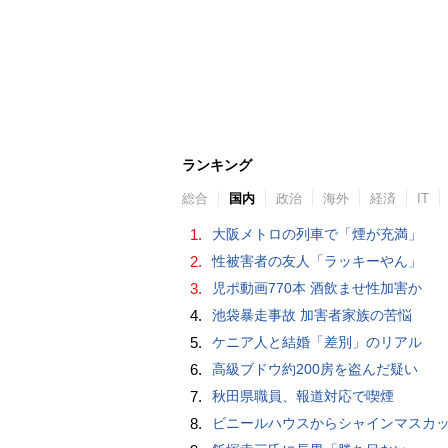
ランキング
総合
国内
政治
海外
経済
IT
1.
大阪メトロの列車で「煙が充満」
2.
性被害者の友人「ラッキーやん」
3.
児ポ動画770本 酒飲ませ性加害か
4.
池袋暴走事故 加害者家族の苦悩
5.
ケニア人と結婚「差別」のリアル
6.
高級ブドウ約200房を盗んだ疑い
7.
秋田県職員、報道対応で喫煙
8.
ビニールハウスからシャインマスカット約200房を盗んだ疑い ネットで販売か 無職の男（42）逮捕 