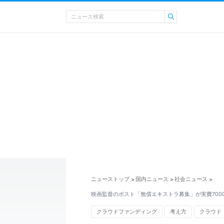
ニューストップ
国内ニュース
社会ニュース
>
>
>
映画監督のポスト「無償エキストラ募集」が実費700
クラウドファンディング
考え方
クラウド
SNS
リタ