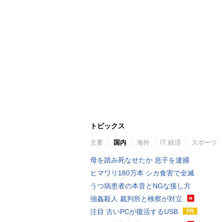
トピックス
主要
国内
海外
IT 経済
スポーツ
母を踏み死なせたか 息子を逮捕
ヒマワリ180万本 シカ食害で全滅
うつ病患者の本音とNGな接し方
強姦殺人 裁判所と検察が対立
注目 古いPCが復活するUSB