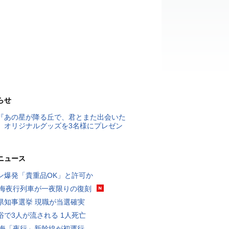
らせ
『あの星が降る丘で、君とまた出会いた
』オリジナルグッズを3名様にプレゼン
ニュース
ン爆発「貴重品OK」と許可か
東海夜行列車が一夜限りの復刻
県知事選挙 現職が当選確実
浴で3人が流される 1人死亡
東海「夜行」新幹線が初運行