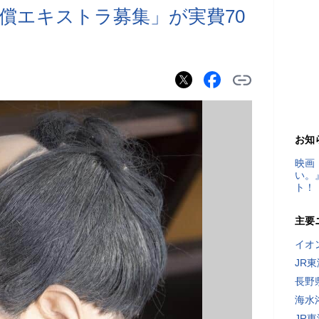
償エキストラ募集」が実費70
お知
映画
い。
ト！
主要
イオ
JR
長野
海水
JR