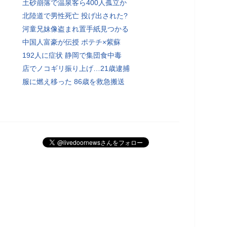
土砂崩落で温泉客ら400人孤立か
北陸道で男性死亡 投げ出された?
河童兄妹像盗まれ置手紙見つかる
中国人富豪が伝授 ポテチ×紫蘇
192人に症状 静岡で集団食中毒
店でノコギリ振り上げ…21歳逮捕
服に燃え移った 86歳を救急搬送