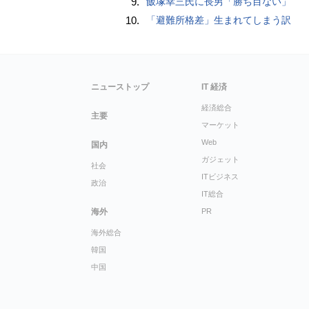
9.
飯塚幸三氏に長男「勝ち目ない」
10.
「避難所格差」生まれてしまう訳
ニューストップ
IT 経済
経済総合
主要
マーケット
Web
国内
ガジェット
社会
ITビジネス
政治
IT総合
海外
PR
海外総合
韓国
中国