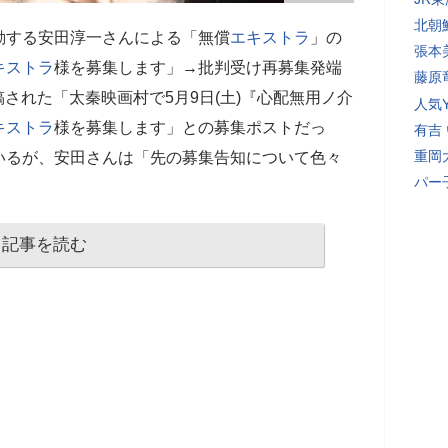
北朝
動する安田淳一さんによる「無償
エキストラ
」の
張本
キストラ
様を募集します」→批判受け再募集発端
藤原
投稿された「太秦映画村で5月9日(土)『心配無用ノ介
人気Y
キストラ
様を募集します」との募集ポストだっ
有吉
重岡
いるが、安田さんは「先の募集告知について色々
パー
記事を読む