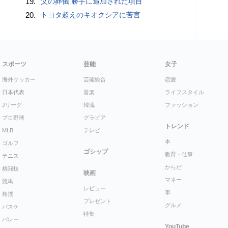
19.
父の葬儀 勝手に追加された項目
20.
トヨタ超えのキオクシアに苦言
スポーツ
芸能
女子
海外サッカー
芸能総合
恋愛
日本代表
音楽
ライフスタイル
Jリーグ
韓流
ファッション
プロ野球
グラビア
トレンド
MLB
テレビ
本
ゴルフ
ゴシップ
教育・仕事
テニス
からだ
格闘技
映画
マネー
競馬
レビュー
車
相撲
プレゼント
グルメ
バスケ
特集
バレー
YouTube