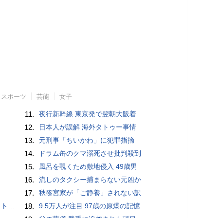
スポーツ
芸能
女子
11.
夜行新幹線 東京発で翌朝大阪着
12.
日本人が誤解 海外タトゥー事情
13.
元刑事「ちいかわ」に犯罪指摘
14.
ドラム缶のクマ溺死させ批判殺到
15.
風呂を覗くため敷地侵入 49歳男
16.
流しのタクシー捕まらない元凶か
17.
秋篠宮家が「ご静養」されない訳
岡山県警
18.
9.5万人が注目 97歳の原爆の記憶