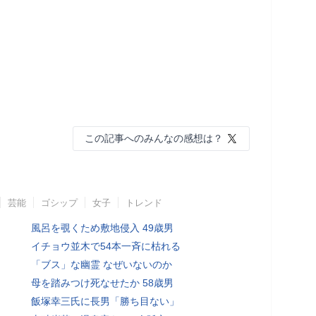
この記事へのみんなの感想は？
芸能
ゴシップ
女子
トレンド
風呂を覗くため敷地侵入 49歳男
イチョウ並木で54本一斉に枯れる
「ブス」な幽霊 なぜいないのか
母を踏みつけ死なせたか 58歳男
飯塚幸三氏に長男「勝ち目ない」