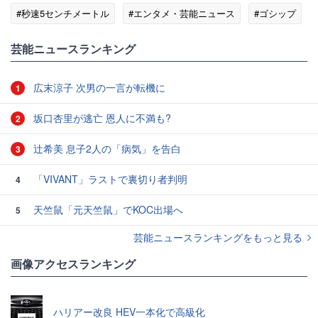
#秒速5センチメートル
#エンタメ・芸能ニュース
#ゴシップ
芸能ニュースランキング
広末涼子 次男の一言が転機に
1
坂口杏里が逃亡 恩人に不満も?
2
辻希美 息子2人の「病気」を告白
3
「VIVANT」ラストで裏切り者判明
4
天竺鼠「元天竺鼠」でKOC出場へ
5
芸能ニュースランキングをもっと見る
画像アクセスランキング
ハリアー改良 HEV一本化で高級化