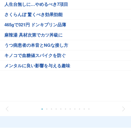
人生台無しに…やめるべき7項目
さくらんぼ 驚くべき効果効能
465gで321円 ドンキプリン品薄
麻辣湯 具材次第でカツ丼級に
うつ病患者の本音とNGな接し方
キノコで血糖値スパイクを防ぐ
メンタルに良い影響を与える趣味