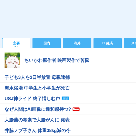
主要
国内
海外
IT 経済
ス
ちいかわ原作者 映画製作で苦悩
子ども3人を2日半放置 母親逮捕
海水浴場 中学生と小学生が死亡
USJ神ライド 終了惜しむ声
なぜ人間はAI画像に違和感持つ?
大腸菌の毒素で大腸がんに 発表
井脇ノブ子さん 体重38kg減の今