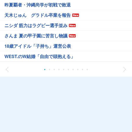
昨夏覇者・沖縄尚学が初戦で敗退
天木じゅん グラドル卒業を報告
ニシダ 筋力はラグビー選手並み
さんま 夏の甲子園に苦言し物議
18歳アイドル「子持ち」運営公表
WEST.のW結婚「自由で頭抱える」