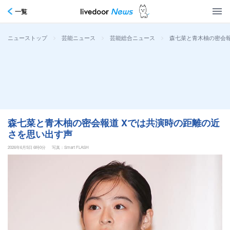
一覧
>
>
>
森七菜と青木柚の密会報
ニューストップ
芸能ニュース
芸能総合ニュース
森七菜と青木柚の密会報道 Xでは共演時の距離の近
さを思い出す声
2026年6月5日 6時0分
写真：Smart FLASH