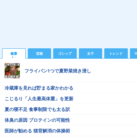
健康
芸能
ゴシップ
女子
トレンド
Y
フライパン1つで夏野菜焼き浸し
冷蔵庫を見れば貯まる家かわかる
こじるり「人生最高体重」を更新
夏の寝不足 食事制限でも太る訳
体臭の原因 プロテインの可能性
医師が勧める 猫背解消の体操術