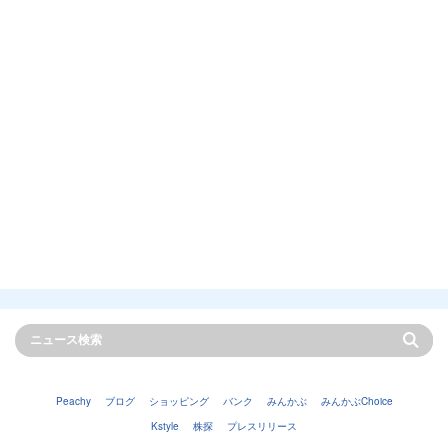
Peachy
ブログ
ショッピング
バンク
みんかぶ
みんかぶChoice
Kstyle
株探
プレスリリース