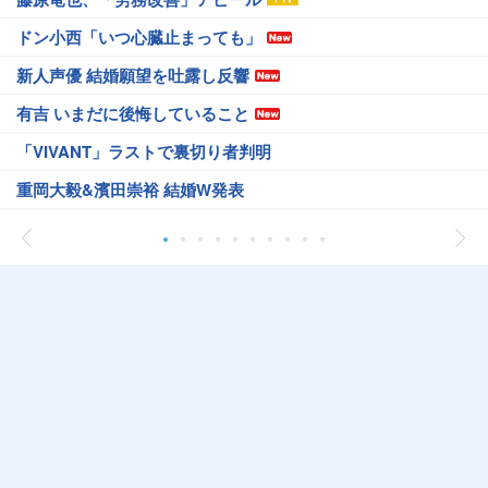
ドン小西「いつ心臓止まっても」
新人声優 結婚願望を吐露し反響
有吉 いまだに後悔していること
「VIVANT」ラストで裏切り者判明
重岡大毅&濱田崇裕 結婚W発表