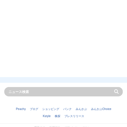
Peachy
ブログ
ショッピング
バンク
みんかぶ
みんかぶChoice
Kstyle
株探
プレスリリース