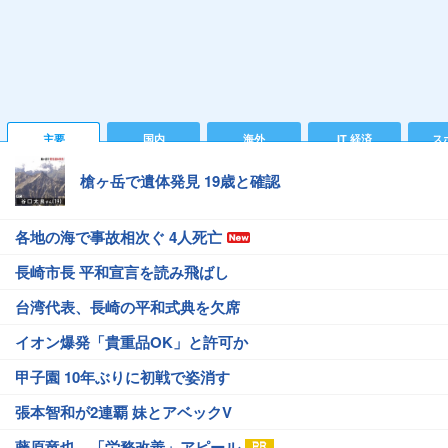
主要
国内
海外
IT 経済
ス
槍ヶ岳で遺体発見 19歳と確認
各地の海で事故相次ぐ 4人死亡
長崎市長 平和宣言を読み飛ばし
台湾代表、長崎の平和式典を欠席
イオン爆発「貴重品OK」と許可か
甲子園 10年ぶりに初戦で姿消す
張本智和が2連覇 妹とアベックV
藤原竜也、「労務改善」アピール