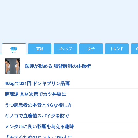
健康
芸能
ゴシップ
女子
トレンド
Y
医師が勧める 猫背解消の体操術
465gで321円 ドンキプリン品薄
麻辣湯 具材次第でカツ丼級に
うつ病患者の本音とNGな接し方
キノコで血糖値スパイクを防ぐ
メンタルに良い影響を与える趣味
「モテるためのヒント」326人に