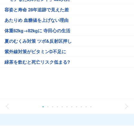
容姿と寿命 28年追跡で見えた差
あたりめ 血糖値を上げない理由
体重62kg→82kgに 寺田心の生活
夏のむくみ対策 ツボ&反射区押し
紫外線対策がビタミンD不足に
緑茶を飲むと死亡リスク低まる?