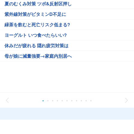
夏のむくみ対策 ツボ&反射区押し
紫外線対策がビタミンD不足に
緑茶を飲むと死亡リスク低まる?
ヨーグルト いつ食べたらいい?
休みだが疲れる 隠れ疲労対策は
母が娘に減量強要→家庭内別居へ