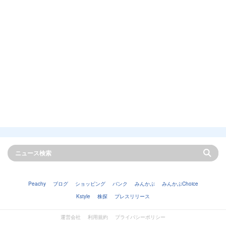
Peachy
ブログ
ショッピング
バンク
みんかぶ
みんかぶChoice
Kstyle
株探
プレスリリース
運営会社
利用規約
プライバシーポリシー