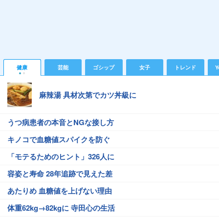
健康
芸能
ゴシップ
女子
トレンド
Y
麻辣湯 具材次第でカツ丼級に
うつ病患者の本音とNGな接し方
キノコで血糖値スパイクを防ぐ
「モテるためのヒント」326人に
容姿と寿命 28年追跡で見えた差
あたりめ 血糖値を上げない理由
体重62kg→82kgに 寺田心の生活