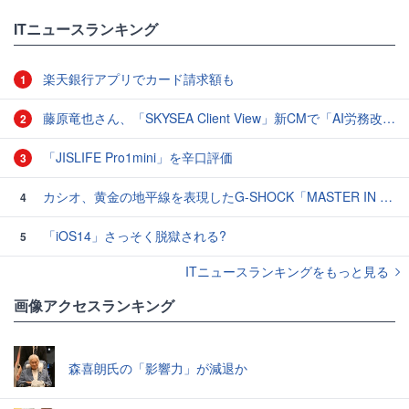
ITニュースランキング
楽天銀行アプリでカード請求額も
1
藤原竜也さん、「SKYSEA Client View」新CMで「AI労務改善」をアピール 働き方をAIが分析したら「すぐに休んで」と言われる？
2
「JISLIFE Pro1mini」を辛口評価
3
カシオ、黄金の地平線を表現したG-SHOCK「MASTER IN HORIZON GOLD」3モデル
4
「iOS14」さっそく脱獄される?
5
ITニュースランキングをもっと見る
画像アクセスランキング
森喜朗氏の「影響力」が減退か