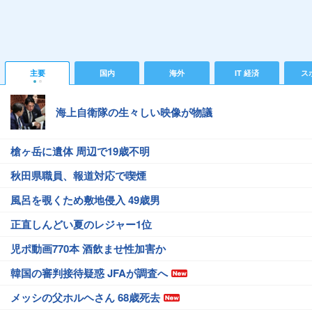
主要
国内
海外
IT 経済
ス
海上自衛隊の生々しい映像が物議
槍ヶ岳に遺体 周辺で19歳不明
秋田県職員、報道対応で喫煙
風呂を覗くため敷地侵入 49歳男
正直しんどい夏のレジャー1位
児ポ動画770本 酒飲ませ性加害か
韓国の審判接待疑惑 JFAが調査へ
メッシの父ホルヘさん 68歳死去