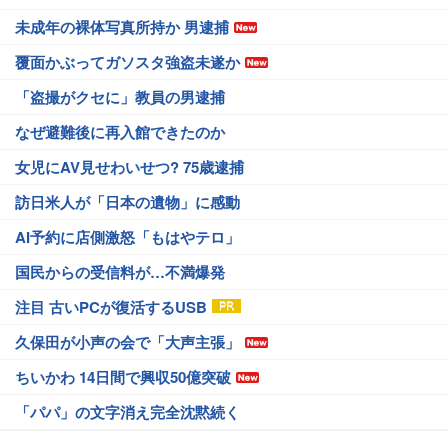
未成年の裸体写真所持か 男逮捕
覆面かぶってガソスタ強盗未遂か
「盗撮がクセに」教員の男逮捕
なぜ避難後に再入館できたのか
女児にAV見せわいせつ? 75歳逮捕
訪日米人が「日本の遺物」に感動
AI予約に店側激怒「もはやテロ」
国民からの受信料が…不満爆発
注目 古いPCが復活するUSB
久保田が小声の会で「大声主張」
ちいかわ 14日間で興収50億突破
「パパ」の文字消え完全沈黙続く