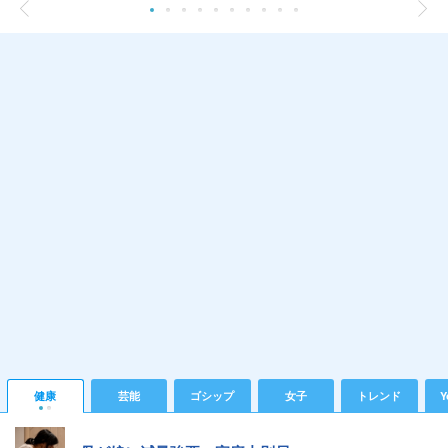
健康
芸能
ゴシップ
女子
トレンド
Y