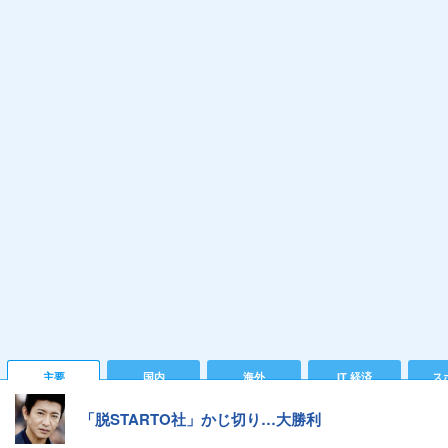
主要
国内
海外
IT 経済
ス
「脱STARTO社」かじ切り…大勝利