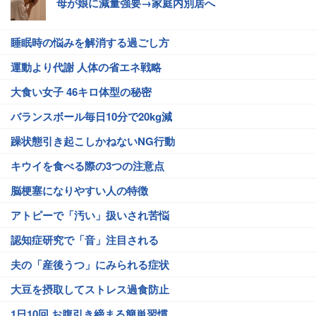
母が娘に減量強要→家庭内別居へ
睡眠時の悩みを解消する過ごし方
運動より代謝 人体の省エネ戦略
大食い女子 46キロ体型の秘密
バランスボール毎日10分で20kg減
躁状態引き起こしかねないNG行動
キウイを食べる際の3つの注意点
脳梗塞になりやすい人の特徴
アトピーで「汚い」扱いされ苦悩
認知症研究で「音」注目される
夫の「産後うつ」にみられる症状
大豆を摂取してストレス過食防止
1日10回 お腹引き締まる簡単習慣