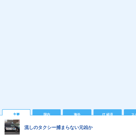
主要
国内
海外
IT 経済
ス
流しのタクシー捕まらない元凶か