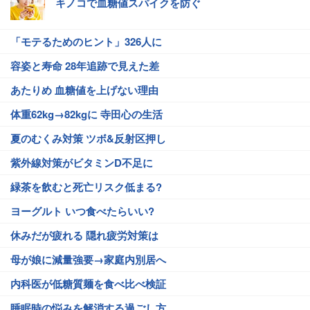
キノコで血糖値スパイクを防ぐ
「モテるためのヒント」326人に
容姿と寿命 28年追跡で見えた差
あたりめ 血糖値を上げない理由
体重62kg→82kgに 寺田心の生活
夏のむくみ対策 ツボ&反射区押し
紫外線対策がビタミンD不足に
緑茶を飲むと死亡リスク低まる?
ヨーグルト いつ食べたらいい?
休みだが疲れる 隠れ疲労対策は
母が娘に減量強要→家庭内別居へ
内科医が低糖質麺を食べ比べ検証
睡眠時の悩みを解消する過ごし方