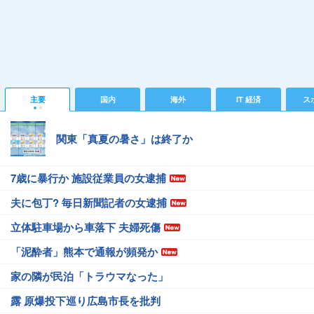
主要
国内
海外
IT 経済
ス
関東「真夏の暑さ」は終了か
7歳に暴行か 施設従業員の女逮捕
夫に包丁? 毎日新聞記者の女逮捕
立体駐車場から車落下 夫婦死傷
「泥酔者」熊本で通報が頻発か
家の隣が民泊「トラウマなった」
露 原爆投下巡り広島市長を批判