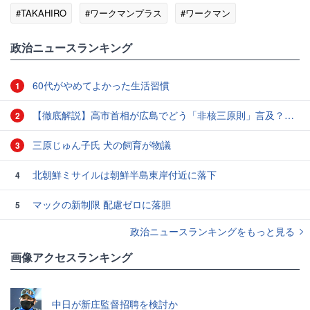
#TAKAHIRO
#ワークマンプラス
#ワークマン
政治ニュースランキング
60代がやめてよかった生活習慣
1
【徹底解説】高市首相が広島でどう「非核三原則」言及？現状にとどめ将来は明言せず 著書では「邪魔になる」と主張
2
三原じゅん子氏 犬の飼育が物議
3
北朝鮮ミサイルは朝鮮半島東岸付近に落下
4
マックの新制限 配慮ゼロに落胆
5
政治ニュースランキングをもっと見る
画像アクセスランキング
中日が新庄監督招聘を検討か