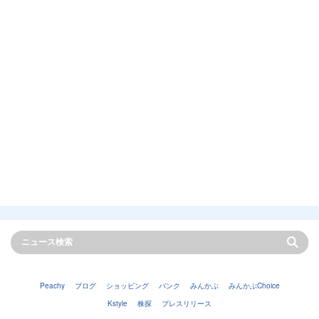
Peachy
ブログ
ショッピング
バンク
みんかぶ
みんかぶChoice
Kstyle
株探
プレスリリース