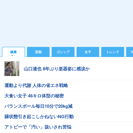
健康
芸能
ゴシップ
女子
トレンド
Y
山口達也 8年ぶり楽器姿に感涙か
運動より代謝 人体の省エネ戦略
大食い女子 46キロ体型の秘密
バランスボール毎日10分で20kg減
躁状態引き起こしかねないNG行動
アトピーで「汚い」扱いされ苦悩