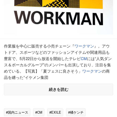
作業服を中心に販売する小売チェーン『
ワークマン
』。アウ
トドア、スポーツなどのファッションアイテムや関連用品も
豊富で、5月22日から放送を開始したテレビ
CM
には“人気ダン
ス＆ボーカルグループ”のメンバーも出演しており、注目を集
めている。【写真】「夏フェスに良さそう」
ワークマン
の商
品を纏った“イケメン集団
続きを読む
#国内ニュース
#CM
#EXILE
#橘ケンチ