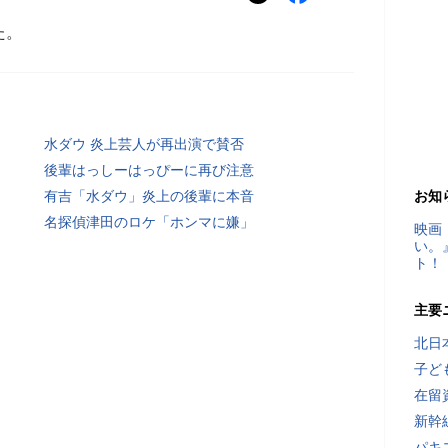
た。
水ダウ 炎上芸人が再出演で賛否
後輩はっしーはっぴーに再び注意
有吉「水ダウ」炎上の後輩に本音
お知
名探偵津田のロケ「ホンマに嫌」
映画
い。
ト！
主要
北日
子ど
在留
新幹
パキ