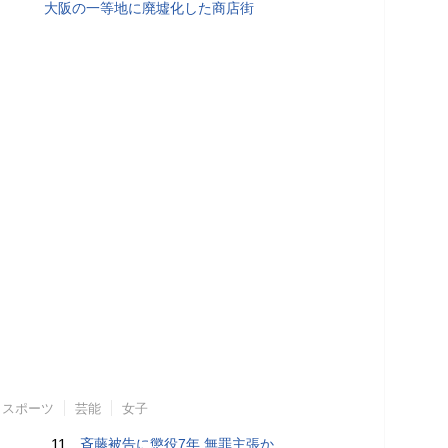
大阪の一等地に廃墟化した商店街
スポーツ
芸能
女子
11.
斉藤被告に懲役7年 無罪主張か