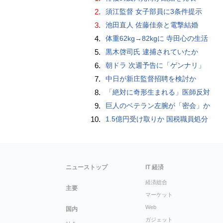
2.
須江監督 女子部員に3条件提示
3.
池田直人 佐藤佳奈と電撃結婚
4.
体重62kg→82kgに 寺田心の生活
5.
黒木啓司氏 逮捕されていたか
6.
朝ドラ 次週予告に「ゲンナリ」
7.
中日が新庄監督招聘を検討か
8.
「絶対に奇形生まれる」医師反対
9.
巨人のベテラン左腕が「密会」か
10.
1.5億円受け取りか 国税職員処分
ニューストップ
IT 経済
経済総合
主要
マーケット
Web
国内
ガジェット