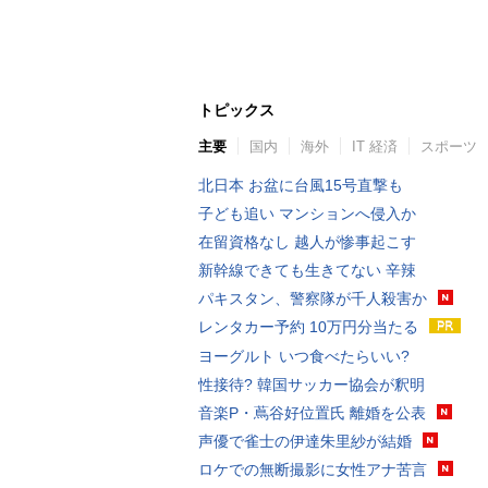
トピックス
主要
国内
海外
IT 経済
スポーツ
北日本 お盆に台風15号直撃も
子ども追い マンションへ侵入か
在留資格なし 越人が惨事起こす
新幹線できても生きてない 辛辣
パキスタン、警察隊が千人殺害か
レンタカー予約 10万円分当たる
ヨーグルト いつ食べたらいい?
性接待? 韓国サッカー協会が釈明
音楽P・蔦谷好位置氏 離婚を公表
声優で雀士の伊達朱里紗が結婚
ロケでの無断撮影に女性アナ苦言