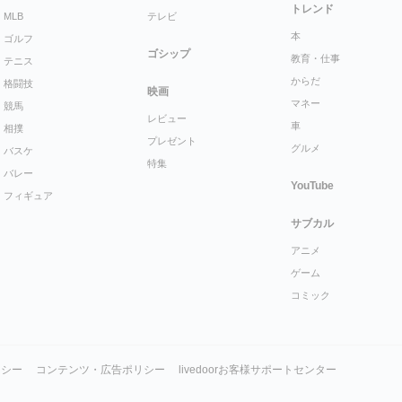
トレンド
MLB
テレビ
本
ゴルフ
ゴシップ
教育・仕事
テニス
からだ
格闘技
映画
マネー
競馬
レビュー
車
相撲
プレゼント
グルメ
バスケ
特集
バレー
YouTube
フィギュア
サブカル
アニメ
ゲーム
コミック
リシー
コンテンツ・広告ポリシー
livedoorお客様サポートセンター