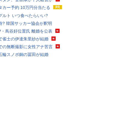
タカー予約 10万円分当たる
グルト いつ食べたらいい?
待? 韓国サッカー協会が釈明
P・蔦谷好位置氏 離婚を公表
で雀士の伊達朱里紗が結婚
での無断撮影に女性アナ苦言
五輪スノボ銅の冨田が結婚