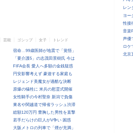
レン
ヨー
性接
音楽
声優
芸能
ゴシップ
女子
トレンド
ロケ
宿命…99歳医師が地震で「覚悟」
北京
「要介護5」の志茂田景樹氏 今は
FIFA会長 愛人へ多額の金銭疑惑
円安影響考えず 豪遊する家庭も
レジェンド美魔女が過酷な決断
原爆の犠牲に 米兵の慰霊式開催
女性騎手の今村聖奈 新潟で負傷
東名や関越道で帰省ラッシュ渋滞
総額120万円 豊胸した男性を直撃
若手だらけの巨人がV争い 困惑
大阪メトロの列車で「煙が充満」