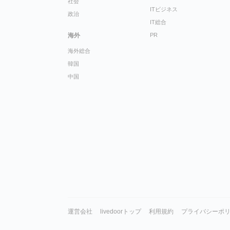
社会
ITビジネス
政治
IT総合
海外
PR
海外総合
韓国
中国
運営会社
livedoorトップ
利用規約
プライバシーポ