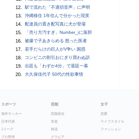
12.
駅で流れた「不適切音声」に声明
13.
沖縄移住 1年住んで分かった現実
14.
配達員の置き配写真に犬が登場
15.
「売り方汚すぎ」Number_iに落胆
16.
被爆で子あきらめる 怒った医者
17.
若手だらけの巨人がV争い 困惑
18.
コンビニの割引おにぎり買わぬ訳
19.
出廷も「わずか4分」で退廷一幕
20.
大久保佳代子 50代の性欲事情
スポーツ
芸能
女子
海外サッカー
芸能総合
恋愛
日本代表
音楽
ライフスタイル
Jリーグ
韓流
ファッション
プロ野球
グラビア