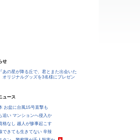
らせ
『あの星が降る丘で、君とまた出会いた
』オリジナルグッズを3名様にプレゼン
ニュース
本 お盆に台風15号直撃も
も追い マンションへ侵入か
資格なし 越人が惨事起こす
線できても生きてない 辛辣
スタン、警察隊が千人殺害か