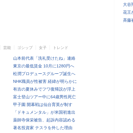
大谷
花王
斉藤
芸能
ゴシップ
女子
トレンド
山本前代表「洗礼受けたね」連絡
東京の最低賃金 10月に1280円へ
松潤プロデュースグループ誕生へ
NHK職員が性被害 経緯が明らかに
有吉の夏休みでフワ復帰説が浮上
富士登山ツアー中に64歳男性死亡
甲子園 開幕戦は仙台育英が制す
「ドキュメンタル」が米国初進出
薬師寺保栄被告、起訴内容認める
著名投資家 テスラを外した理由