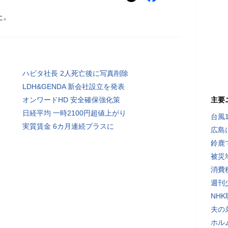
た。
ハビタ社長 2人死亡後に写真削除
LDH&GENDA 新会社設立を発表
オンワードHD 安全確保強化策
主要
日経平均 一時2100円超値上がり
台風
実質賃金 6カ月連続プラスに
広島
鈴鹿
被災
消費
週刊
NH
夫の
ホル