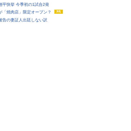
翔平快挙 今季初の1試合2発
が「焼肉店」限定オープン？
被告の妻証人出廷しない訳