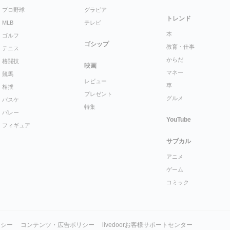
プロ野球
グラビア
トレンド
MLB
テレビ
本
ゴルフ
ゴシップ
教育・仕事
テニス
からだ
格闘技
映画
マネー
競馬
レビュー
車
相撲
プレゼント
グルメ
バスケ
特集
バレー
YouTube
フィギュア
サブカル
アニメ
ゲーム
コミック
リシー
コンテンツ・広告ポリシー
livedoorお客様サポートセンター