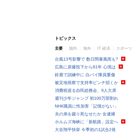
トピックス
主要
国内
海外
IT 経済
スポーツ
台風13号影響で 数日間暴風雨も?
広島に原爆投下から81年 心境は
鈴鹿で訓練中に 白バイ隊員重傷
被災地視察で支持率ピンチ招くか
消費税巡る自民総務会、9人欠席
週刊少年ジャンプ 初100万部割れ
NHK職員に性加害「記憶がない」
夫の弟を蹴り死なせたか 女逮捕
ホルムズ海峡に「新航路」設定へ
大谷翔平快挙 今季初の1試合2発