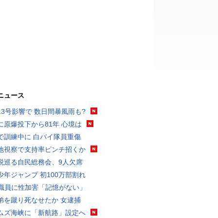
ニュース
13号影響で 数日間暴風雨も?
に原爆投下から81年 心境は
で訓練中に 白バイ隊員重傷
地視察で支持率ピンチ招くか
税巡る自民総務会、9人欠席
少年ジャンプ 初100万部割れ
K職員に性加害「記憶がない」
弟を蹴り死なせたか 女逮捕
ムズ海峡に「新航路」設定へ