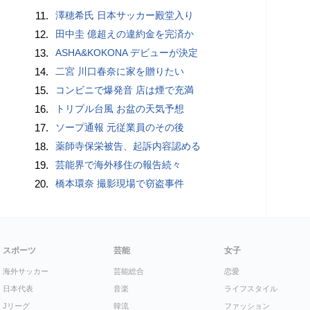
11.
澤穂希氏 日本サッカー殿堂入り
12.
田中圭 億超えの違約金を完済か
13.
ASHA&KOKONA デビューが決定
14.
二宮 川口春奈に家を贈りたい
15.
コンビニで爆発音 店は煙で充満
16.
トリプル台風 お盆の天気予想
17.
ソープ通報 元従業員のその後
18.
薬師寺保栄被告、起訴内容認める
19.
芸能界で海外移住の報告続々
20.
橋本環奈 撮影現場で窃盗事件
スポーツ
芸能
女子
海外サッカー
芸能総合
恋愛
日本代表
音楽
ライフスタイル
Jリーグ
韓流
ファッション