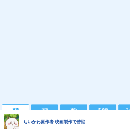
主要
国内
海外
IT 経済
ス
ちいかわ原作者 映画製作で苦悩