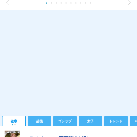
健康
芸能
ゴシップ
女子
トレンド
Y