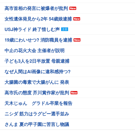
高市首相の発言に被爆者が批判
女性遺体発見から2年 54歳娘逮捕
USJ神ライド 終了惜しむ声
19歳にわいせつ? 消防職員を逮捕
中止の花火大会 主催者が説明
子ども3人を2日半放置 母親逮捕
なぜ人間はAI画像に違和感持つ?
大腸菌の毒素で大腸がんに 発表
高市氏の態度 芥川賞作家が批判
天木じゅん グラドル卒業を報告
ニシダ 筋力はラグビー選手並み
さんま 夏の甲子園に苦言し物議