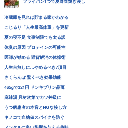
フライパン1つで夏野菜焼き浸し
冷蔵庫を見れば貯まる家かわかる
こじるり「人生最高体重」を更新
夏の寝不足 食事制限でも太る訳
体臭の原因 プロテインの可能性
医師が勧める 猫背解消の体操術
人生台無しに…やめるべき7項目
さくらんぼ 驚くべき効果効能
465gで321円 ドンキプリン品薄
麻辣湯 具材次第でカツ丼級に
うつ病患者の本音とNGな接し方
キノコで血糖値スパイクを防ぐ
メンタルに良い影響を与える趣味