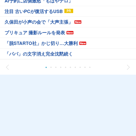
AI予約に店側激怒「もはやテロ」
注目 古いPCが復活するUSB
久保田が小声の会で「大声主張」
プリキュア 撮影ルールを発表
「脱STARTO社」かじ切り…大勝利
「パパ」の文字消え完全沈黙続く