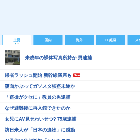
主要
国内
海外
IT 経済
ス
未成年の裸体写真所持か 男逮捕
帰省ラッシュ開始 新幹線満席も
覆面かぶってガソスタ強盗未遂か
「盗撮がクセに」教員の男逮捕
なぜ避難後に再入館できたのか
女児にAV見せわいせつ? 75歳逮捕
訪日米人が「日本の遺物」に感動