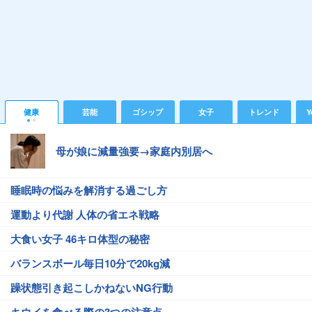
健康
芸能
ゴシップ
女子
トレンド
Y
母が娘に減量強要→家庭内別居へ
睡眠時の悩みを解消する過ごし方
運動より代謝 人体の省エネ戦略
大食い女子 46キロ体型の秘密
バランスボール毎日10分で20kg減
躁状態引き起こしかねないNG行動
キウイを食べる際の3つの注意点