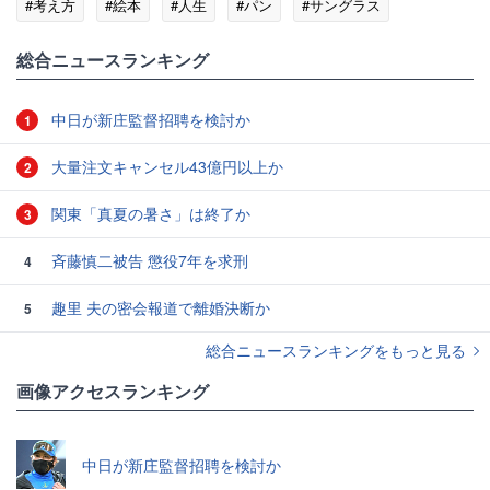
#考え方
#絵本
#人生
#パン
#サングラス
総合ニュースランキング
中日が新庄監督招聘を検討か
1
大量注文キャンセル43億円以上か
2
関東「真夏の暑さ」は終了か
3
斉藤慎二被告 懲役7年を求刑
4
趣里 夫の密会報道で離婚決断か
5
総合ニュースランキングをもっと見る
画像アクセスランキング
中日が新庄監督招聘を検討か