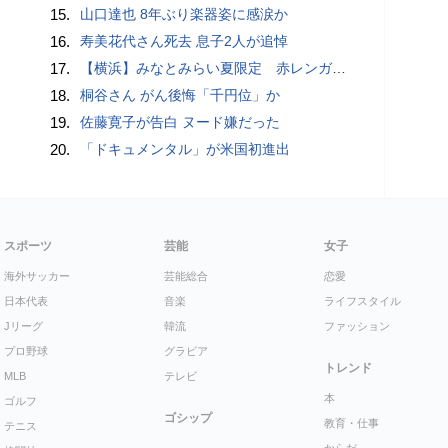
15.
山口達也 8年ぶり楽器姿に感涙か
16.
寿美花代さん死去 息子2人が追悼
17.
【横浜】みなとみらい夏限定 赤レンガ倉庫広場で「ディスコ」開幕へ…石野卓球も登場【概要・出演スケジュールなど】
18.
桐谷さん がん後悔「千円位」か
19.
佐藤寛子が告白 ヌード嫌だった
20.
「ドキュメンタル」が米国初進出
スポーツ
芸能
女子
海外サッカー
芸能総合
恋愛
日本代表
音楽
ライフスタイル
Jリーグ
韓流
ファッション
プロ野球
グラビア
トレンド
MLB
テレビ
本
ゴルフ
ゴシップ
教育・仕事
テニス
からだ