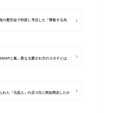
後の慰労会で対面し号泣した「尊敬する先
「SMAPと嵐」異なる愛され方のカタチとは
られた「元恋人」の店 5月に突如閉店したか