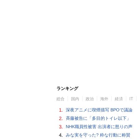
ランキング
総合
国内
政治
海外
経済
IT
1.
深夜アニメに喫煙描写 BPOで議論
2.
斉藤被告に「多目的トイレ以下」
3.
NHK職員性被害 出演者に怒りの声
4.
みな実を守った? 粋な行動に称賛