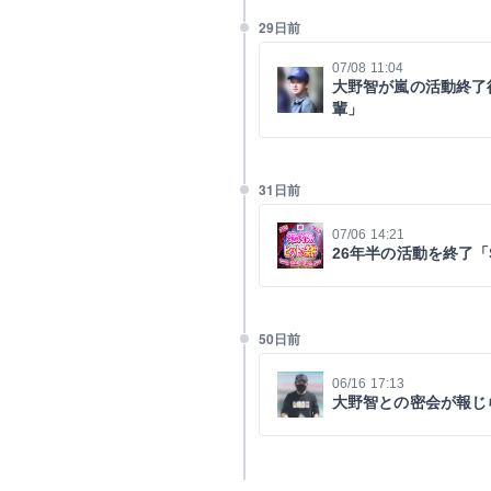
29日前
07/08 11:04
大野智が嵐の活動終了
輩」
31日前
07/06 14:21
26年半の活動を終了
50日前
06/16 17:13
大野智との密会が報じ