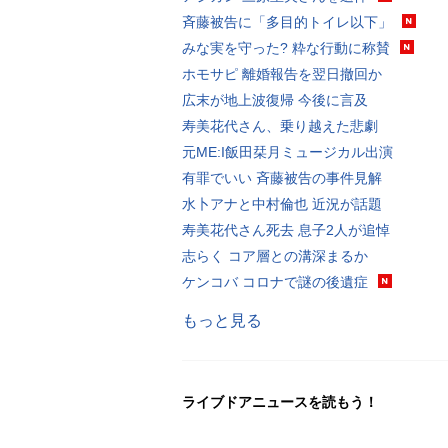
斉藤被告に「多目的トイレ以下」
みな実を守った? 粋な行動に称賛
ホモサピ 離婚報告を翌日撤回か
広末が地上波復帰 今後に言及
寿美花代さん、乗り越えた悲劇
元ME:I飯田栞月ミュージカル出演
有罪でいい 斉藤被告の事件見解
水卜アナと中村倫也 近況が話題
寿美花代さん死去 息子2人が追悼
志らく コア層との溝深まるか
ケンコバ コロナで謎の後遺症
もっと見る
ライブドアニュースを読もう！