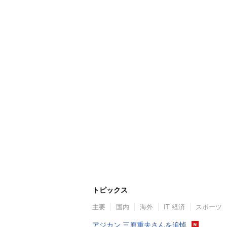
トピックス
主要
国内
海外
IT 経済
スポーツ
アジカン 三原重夫さんを追悼