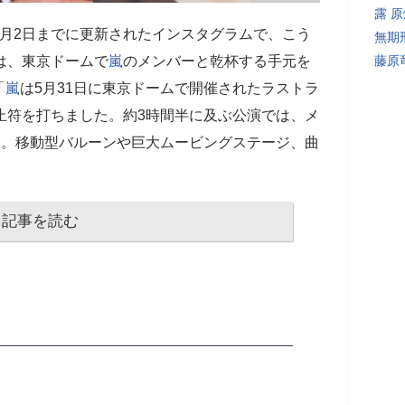
露 
月2日までに更新されたインスタグラムで、こう
無期
は、東京ドームで
嵐
のメンバーと乾杯する手元を
藤原
「
嵐
は5月31日に東京ドームで開催されたラストラ
止符を打ちました。約3時間半に及ぶ公演では、メ
唱。移動型バルーンや巨大ムービングステージ、曲
記事を読む