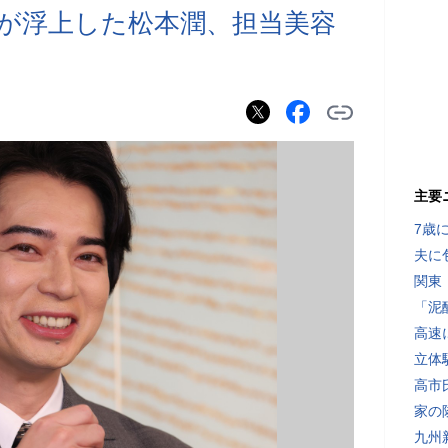
が浮上した松本潤、担当美容
主要
7歳
夫に
関東
「泥
高速
立体
高市
家の
九州