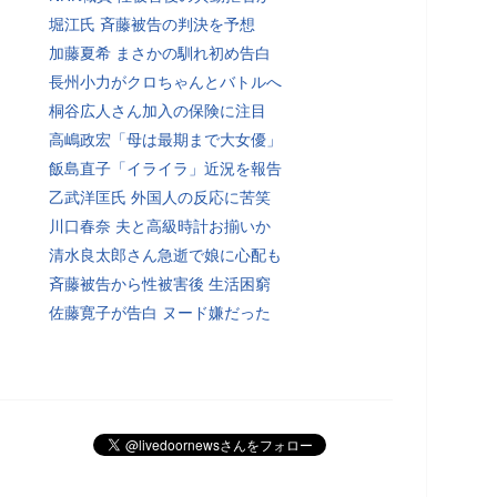
堀江氏 斉藤被告の判決を予想
加藤夏希 まさかの馴れ初め告白
長州小力がクロちゃんとバトルへ
桐谷広人さん加入の保険に注目
高嶋政宏「母は最期まで大女優」
飯島直子「イライラ」近況を報告
乙武洋匡氏 外国人の反応に苦笑
川口春奈 夫と高級時計お揃いか
清水良太郎さん急逝で娘に心配も
斉藤被告から性被害後 生活困窮
佐藤寛子が告白 ヌード嫌だった