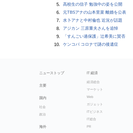
5.
高校生の信子 勉強中の姿を公開
6.
元TBSアナの山本里菜 離婚を公表
7.
水卜アナと中村倫也 近況が話題
8.
アジカン 三原重夫さんを追悼
9.
「すんごい過保護」辻希美に賛否
10.
ケンコバ コロナで謎の後遺症
ニューストップ
IT 経済
経済総合
主要
マーケット
Web
国内
ガジェット
社会
ITビジネス
政治
IT総合
海外
PR