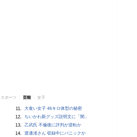
スポーツ
芸能
女子
11.
大食い女子 46キロ体型の秘密
12.
ちいかわ新グッズ説明文に「闇」
13.
乙武氏 不倫後に評判が逆転か
14.
渡邊渚さん 収録中にパニックか