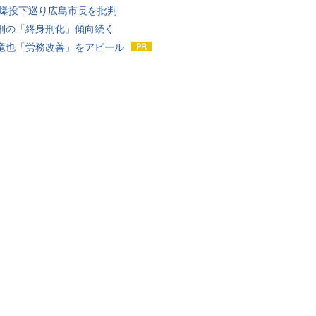
原爆投下巡り広島市長を批判
刑の「終身刑化」傾向続く
竜也「労務改善」をアピール