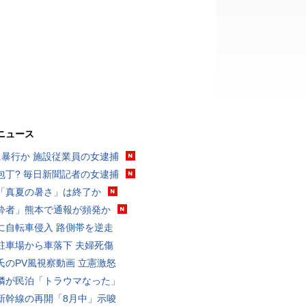
ニュース
に暴行か 施設従業員の女逮捕
包丁? 毎日新聞記者の女逮捕
「真夏の暑さ」は終了か
酔者」熊本で通報が頻発か
に自転車侵入 路側帯を逆走
駐車場から車落下 夫婦死傷
氏のPV風視察動画 立憲激怒
隣が民泊「トラウマなった」
新幹線の再開「8月中」示唆