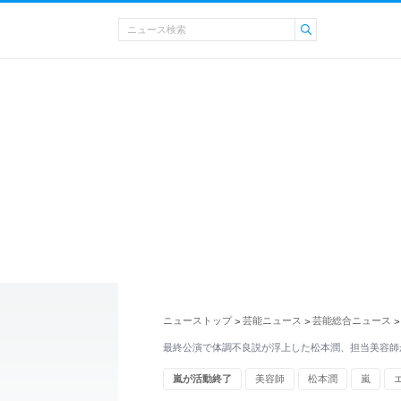
ニューストップ
芸能ニュース
芸能総合ニュース
>
>
>
最終公演で体調不良説が浮上した松本潤、担当美容師
嵐が活動終了
美容師
松本潤
嵐