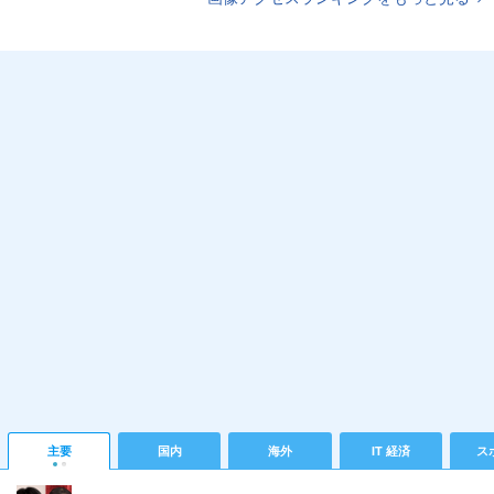
主要
国内
海外
IT 経済
ス