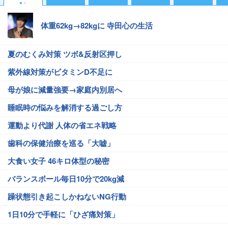
体重62kg→82kgに 寺田心の生活
夏のむくみ対策 ツボ&反射区押し
紫外線対策がビタミンD不足に
母が娘に減量強要→家庭内別居へ
睡眠時の悩みを解消する過ごし方
運動より代謝 人体の省エネ戦略
歯科の保健治療を巡る「大嘘」
大食い女子 46キロ体型の秘密
バランスボール毎日10分で20kg減
躁状態引き起こしかねないNG行動
1日10分で手軽に「ひざ痛対策」