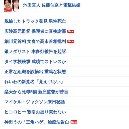
池田直人 佐藤佳奈と電撃結婚
脱輪したトラック発見 男性死亡
広陵高元監督 保護者に直接謝罪
細川元首相 文春で高市首相批判
銀メダリスト 本多灯被告を起訴
タイ学校銃撃 成績でストレスか
正常な組織を誤摘出 重篤な状態
れいわの新党名「覚えづらい」
楽天から死球5個 新庄監督が苦言
マイケル・ジャクソン来日秘話
ヒコロヒー 割引お握り買わない
神田うの「三角ハゲ」治療法告白