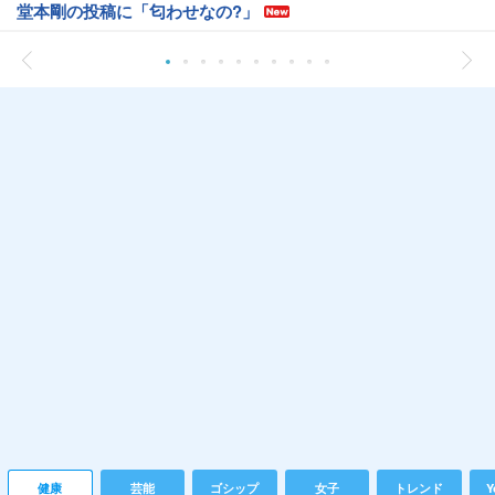
堂本剛の投稿に「匂わせなの?」
健康
芸能
ゴシップ
女子
トレンド
Y