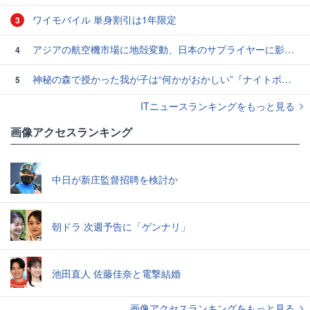
ワイモバイル 単身割引は1年限定
3
アジアの航空機市場に地殻変動、日本のサプライヤーに影響も
4
神秘の森で授かった我が子は“何かがおかしい”『ナイトボーン -夜哭-』本編映像解禁 母の絶叫顔うちわが全国の劇場に［ホラー通信］
5
ITニュースランキングをもっと見る
画像アクセスランキング
中日が新庄監督招聘を検討か
朝ドラ 次週予告に「ゲンナリ」
池田直人 佐藤佳奈と電撃結婚
画像アクセスランキングをもっと見る