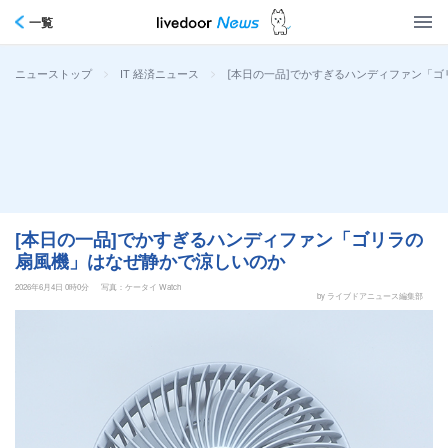
一覧
>
>
[本日の一品]でかすぎるハンディファン「
ニューストップ
IT 経済ニュース
[本日の一品]でかすぎるハンディファン「ゴリラの
扇風機」はなぜ静かで涼しいのか
2026年6月4日 0時0分
写真：ケータイ Watch
by ライブドアニュース編集部