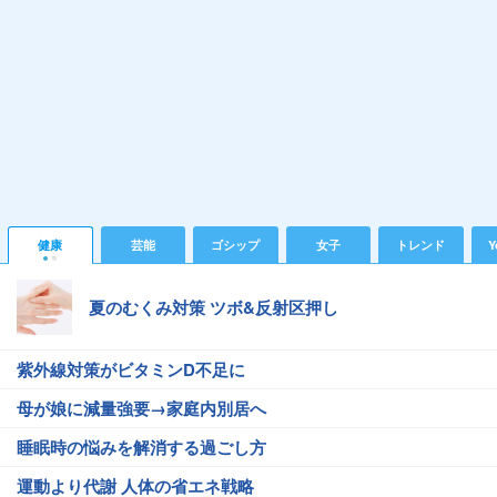
健康
芸能
ゴシップ
女子
トレンド
Y
夏のむくみ対策 ツボ&反射区押し
紫外線対策がビタミンD不足に
母が娘に減量強要→家庭内別居へ
睡眠時の悩みを解消する過ごし方
運動より代謝 人体の省エネ戦略