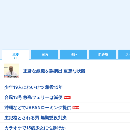
主要
国内
海外
IT 経済
ス
正常な組織を誤摘出 重篤な状態
少年19人にわいせつ 懲役15年
台風13号 桜島フェリーは減便
沖縄などでJAPANローミング提供
主犯格とされる男 無期懲役判決
カラオケで15歳少女に性暴行か