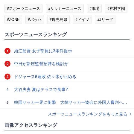
#スポーツニュース
#サッカーニュース
#市場
#神村学園
#ZONE
#バッハ
#鹿児島県
#ドイツ
#Jリーグ
スポーツニュースランキング
須江監督 女子部員に3条件提示
1
中日が新庄監督招聘を検討か
2
ドジャース6連敗 佐々木が止める
3
大谷夫妻 夏はテラスで食事?
4
韓国サッカー界に衝撃 大韓サッカー協会に外国人審判への“性的接待”疑惑 韓国メディアが報道
5
スポーツニュースランキングをもっと見る
画像アクセスランキング