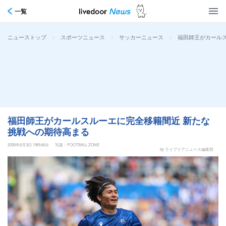
一覧
>
>
>
福田師王がカール
ニューストップ
スポーツニュース
サッカーニュース
福田師王がカールスルーエに完全移籍間近 新たな
挑戦への期待高まる
2026年6月3日 19時46分
写真：FOOTBALL ZONE
by ライブドアニュース編集部