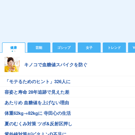
健康
芸能
ゴシップ
女子
トレンド
Y
キノコで血糖値スパイクを防ぐ
「モテるためのヒント」326人に
容姿と寿命 28年追跡で見えた差
あたりめ 血糖値を上げない理由
体重62kg→82kgに 寺田心の生活
夏のむくみ対策 ツボ&反射区押し
紫外線対策がビタミンD不足に