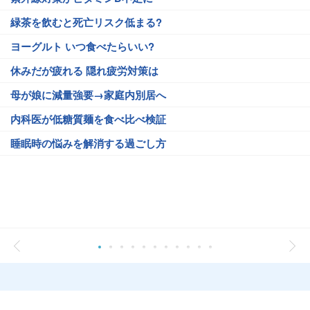
緑茶を飲むと死亡リスク低まる?
ヨーグルト いつ食べたらいい?
休みだが疲れる 隠れ疲労対策は
母が娘に減量強要→家庭内別居へ
内科医が低糖質麺を食べ比べ検証
睡眠時の悩みを解消する過ごし方