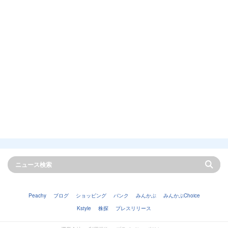
Peachy
ブログ
ショッピング
バンク
みんかぶ
みんかぶChoice
Kstyle
株探
プレスリリース