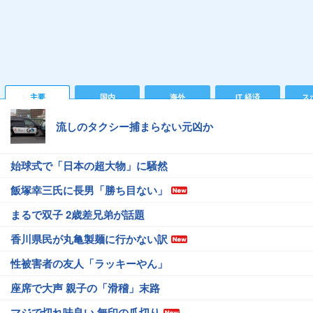
主要
国内
海外
IT 経済
ス
流しのタクシー捕まらない元凶か
始球式で「日本の超大物」に騒然
飯塚幸三氏に長男「勝ち目ない」
まるで双子 2歳差兄弟が話題
香川県民が丸亀製麺に行かない訳
性被害者の友人「ラッキーやん」
座席で大声 親子の「滑稽」末路
マジで切れ味良い 無印の爪切り