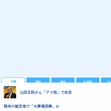
主要
国内
海外
IT 経済
ス
山田五郎さん「アド街」で名言
熊本の被災地で「火事場泥棒」か