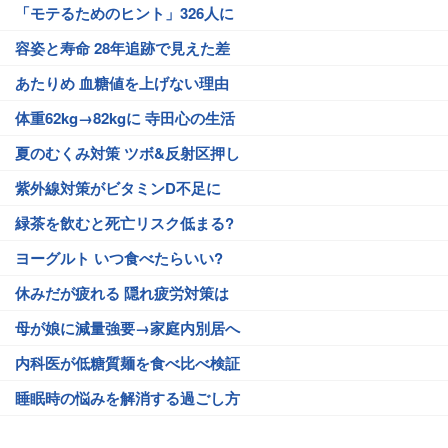
「モテるためのヒント」326人に
容姿と寿命 28年追跡で見えた差
あたりめ 血糖値を上げない理由
体重62kg→82kgに 寺田心の生活
夏のむくみ対策 ツボ&反射区押し
紫外線対策がビタミンD不足に
緑茶を飲むと死亡リスク低まる?
ヨーグルト いつ食べたらいい?
休みだが疲れる 隠れ疲労対策は
母が娘に減量強要→家庭内別居へ
内科医が低糖質麺を食べ比べ検証
睡眠時の悩みを解消する過ごし方