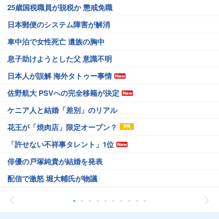
25歳国税職員が脱税か 懲戒免職
日本郵便のシステム障害が解消
車中泊で女性死亡 遺族の胸中
息子助けようとした父 意識不明
日本人が誤解 海外タトゥー事情
佐野航大 PSVへの完全移籍が決定
ケニア人と結婚「差別」のリアル
花王が「焼肉店」限定オープン？
「許せない不祥事タレント」1位
俳優の戸塚純貴が結婚を発表
配信で激怒 堀大輔氏が物議