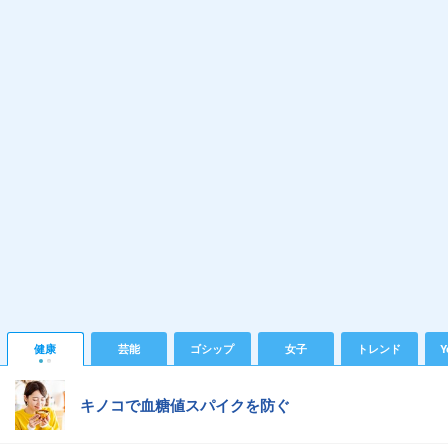
健康
芸能
ゴシップ
女子
トレンド
Y
キノコで血糖値スパイクを防ぐ