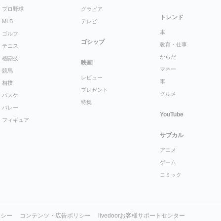
プロ野球
グラビア
トレンド
MLB
テレビ
本
ゴルフ
ゴシップ
教育・仕事
テニス
からだ
格闘技
映画
マネー
競馬
レビュー
車
相撲
プレゼント
グルメ
バスケ
特集
バレー
YouTube
フィギュア
サブカル
アニメ
ゲーム
コミック
リシー
コンテンツ・広告ポリシー
livedoorお客様サポートセンター