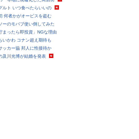
グルト いつ食べたらいいの
初 何者かがオービスを盗む
ソーのモバブ使い倒してみた
貯まったら即投資」NGな理由
ちいかわ コナン超え期待も
サッカー協 邦人に性接待か
の及川光博が結婚を発表