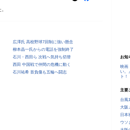
た。
広澤氏 高校野球7回制に強い懸念
柳本晶一氏からの電話を強制終了
石川・西田ら 次戦へ気持ち切替
お知
西田 中国戦で仲間の危機に動く
映画
い。
石川祐希 首負傷も五輪へ闘志
ト！
主要
台風
大阪
日本
ウソ
大阪