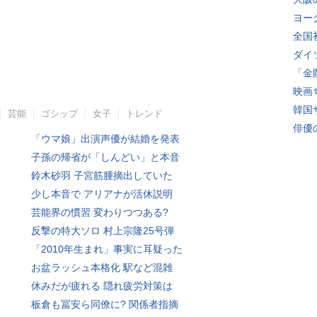
ヨー
全国
ダイ
「金
映画
韓国
芸能
ゴシップ
女子
トレンド
俳優
「ウマ娘」出演声優が結婚を発表
子孫の帰省が「しんどい」と本音
鈴木砂羽 子宮筋腫摘出していた
少し本音で アリアナが活休説明
芸能界の慣習 変わりつつある?
反撃の特大ソロ 村上宗隆25号弾
「2010年生まれ」事実に耳疑った
お盆ラッシュ本格化 駅など混雑
休みだが疲れる 隠れ疲労対策は
板倉も冨安ら同僚に? 関係者指摘