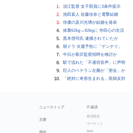
1.
須江監督 女子部員に3条件提示
2.
池田直人 佐藤佳奈と電撃結婚
3.
俳優の及川光博が結婚を発表
4.
体重62kg→82kgに 寺田心の生活
5.
黒木啓司氏 逮捕されていたか
6.
朝ドラ 次週予告に「ゲンナリ」
7.
中日が新庄監督招聘を検討か
8.
駅で流れた「不適切音声」に声明
9.
巨人のベテラン左腕が「密会」か
10.
「絶対に奇形生まれる」医師反対
ニューストップ
IT 経済
経済総合
主要
マーケット
Web
国内