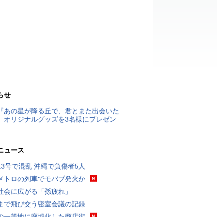
らせ
『あの星が降る丘で、君とまた出会いた
』オリジナルグッズを3名様にプレゼン
ニュース
13号で混乱 沖縄で負傷者5人
メトロの列車でモバブ発火か
社会に広がる「孫疲れ」
まで飛び交う密室会議の記録
の一等地に廃墟化した商店街