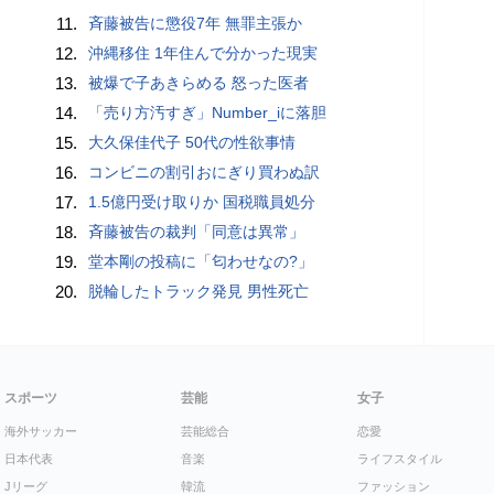
11.
斉藤被告に懲役7年 無罪主張か
12.
沖縄移住 1年住んで分かった現実
13.
被爆で子あきらめる 怒った医者
14.
「売り方汚すぎ」Number_iに落胆
15.
大久保佳代子 50代の性欲事情
16.
コンビニの割引おにぎり買わぬ訳
17.
1.5億円受け取りか 国税職員処分
18.
斉藤被告の裁判「同意は異常」
19.
堂本剛の投稿に「匂わせなの?」
20.
脱輪したトラック発見 男性死亡
スポーツ
芸能
女子
海外サッカー
芸能総合
恋愛
日本代表
音楽
ライフスタイル
Jリーグ
韓流
ファッション