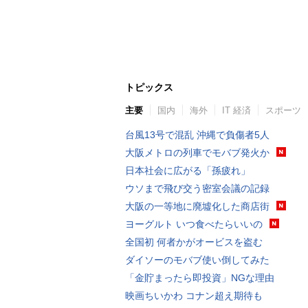
トピックス
主要
国内
海外
IT 経済
スポーツ
台風13号で混乱 沖縄で負傷者5人
大阪メトロの列車でモバブ発火か
日本社会に広がる「孫疲れ」
ウソまで飛び交う密室会議の記録
大阪の一等地に廃墟化した商店街
ヨーグルト いつ食べたらいいの
全国初 何者かがオービスを盗む
ダイソーのモバブ使い倒してみた
「金貯まったら即投資」NGな理由
映画ちいかわ コナン超え期待も