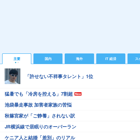
主要
国内
海外
IT 経済
ス
「許せない不祥事タレント」1位
猛暑でも「冷房を控える」7割超
池袋暴走事故 加害者家族の苦悩
秋篠宮家が「ご静養」されない訳
JR横浜線で居眠りのオーバーラン
ケニア人と結婚「差別」のリアル