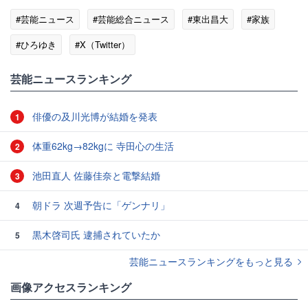
#芸能ニュース
#芸能総合ニュース
#東出昌大
#家族
#ひろゆき
#X（Twitter）
芸能ニュースランキング
俳優の及川光博が結婚を発表
1
体重62kg→82kgに 寺田心の生活
2
池田直人 佐藤佳奈と電撃結婚
3
朝ドラ 次週予告に「ゲンナリ」
4
黒木啓司氏 逮捕されていたか
5
芸能ニュースランキングをもっと見る
画像アクセスランキング