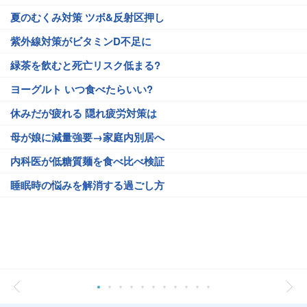
夏のむくみ対策 ツボ&反射区押し
紫外線対策がビタミンD不足に
緑茶を飲むと死亡リスク低まる?
ヨーグルト いつ食べたらいい?
休みだが疲れる 隠れ疲労対策は
母が娘に減量強要→家庭内別居へ
内科医が低糖質麺を食べ比べ検証
睡眠時の悩みを解消する過ごし方