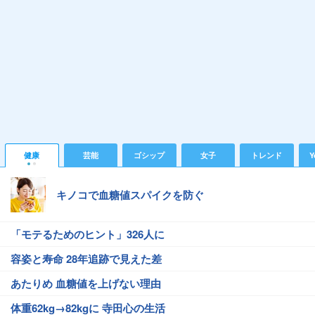
健康
芸能
ゴシップ
女子
トレンド
Y
キノコで血糖値スパイクを防ぐ
「モテるためのヒント」326人に
容姿と寿命 28年追跡で見えた差
あたりめ 血糖値を上げない理由
体重62kg→82kgに 寺田心の生活