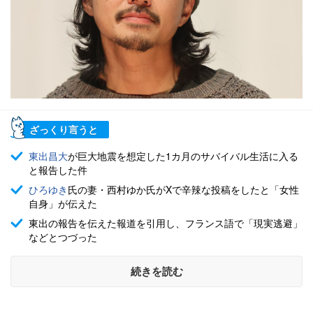
ざっくり言うと
東出昌大
が巨大地震を想定した1カ月のサバイバル生活に入る
と報告した件
ひろゆき
氏の妻・西村ゆか氏がXで辛辣な投稿をしたと「女性
自身」が伝えた
東出の報告を伝えた報道を引用し、フランス語で「現実逃避」
などとつづった
続きを読む