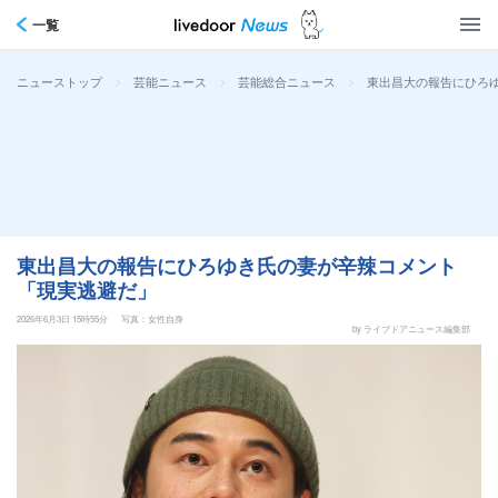
一覧
>
>
>
東出昌大の報告にひろ
ニューストップ
芸能ニュース
芸能総合ニュース
東出昌大の報告にひろゆき氏の妻が辛辣コメント
「現実逃避だ」
2026年6月3日 15時55分
写真：女性自身
by ライブドアニュース編集部