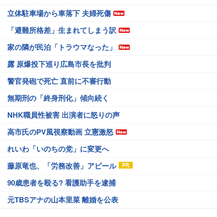
立体駐車場から車落下 夫婦死傷
「避難所格差」生まれてしまう訳
家の隣が民泊「トラウマなった」
露 原爆投下巡り広島市長を批判
警官発砲で死亡 直前に不審行動
無期刑の「終身刑化」傾向続く
NHK職員性被害 出演者に怒りの声
高市氏のPV風視察動画 立憲激怒
れいわ「いのちの党」に変更へ
藤原竜也、「労務改善」アピール
90歳患者を殴る? 看護助手を逮捕
元TBSアナの山本里菜 離婚を公表