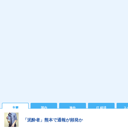
主要
国内
海外
IT 経済
ス
「泥酔者」熊本で通報が頻発か