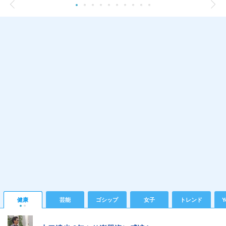
健康
芸能
ゴシップ
女子
トレンド
Y