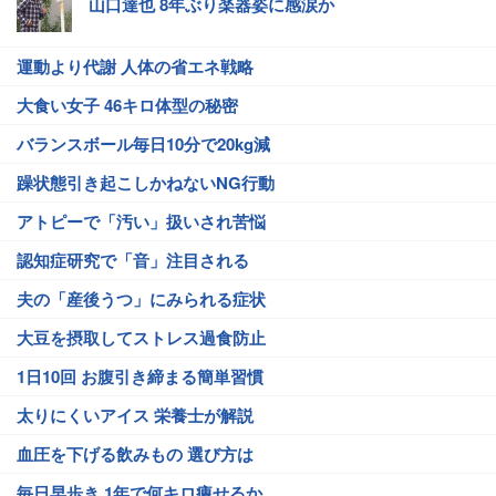
山口達也 8年ぶり楽器姿に感涙か
運動より代謝 人体の省エネ戦略
大食い女子 46キロ体型の秘密
バランスボール毎日10分で20kg減
躁状態引き起こしかねないNG行動
アトピーで「汚い」扱いされ苦悩
認知症研究で「音」注目される
夫の「産後うつ」にみられる症状
大豆を摂取してストレス過食防止
1日10回 お腹引き締まる簡単習慣
太りにくいアイス 栄養士が解説
血圧を下げる飲みもの 選び方は
毎日早歩き 1年で何キロ痩せるか