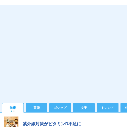
健康
芸能
ゴシップ
女子
トレンド
Y
紫外線対策がビタミンD不足に