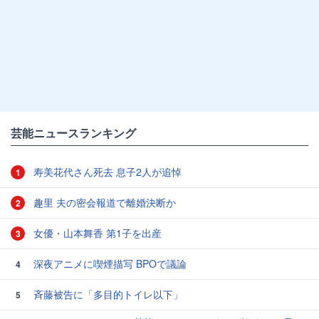
芸能ニュースランキング
寿美花代さん死去 息子2人が追悼
1
趣里 夫の密会報道で離婚決断か
2
女優・山本舞香 第1子を出産
3
深夜アニメに喫煙描写 BPOで議論
4
斉藤被告に「多目的トイレ以下」
5