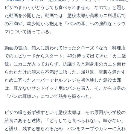
ピザのまわりがどうしても食べられません、なので」と題し
た動画を公開した。動画では、懲役太郎が高級カニ料理店で
の不満や、幼少期から抱える「パンの耳」への強烈なトラウ
マについて語っている。
動画の冒頭、知人に誘われて行ったクローズドなカニ料理店
でのエピソードからスタート。40分待って出てきた「カニ釜
飯」にカニが入っておらず、抗議すると刺身用のカニを乗せ
られただけの顛末を不満げに語った。帰り道、空腹を満たす
ために寄ったスーパーでセルフレジを初体験した懲役太郎
は、耳がないサンドイッチ用のパンを購入。そこから自身の
「パンの耳嫌い」について熱弁を振るった。
ピザの縁も必ず残すという懲役太郎は、その原因が小学校の
給食にあると述懐。「どうしても食べられない。味がない」
と語り、残すと怒られるため、パンをスープやカレーに入れ