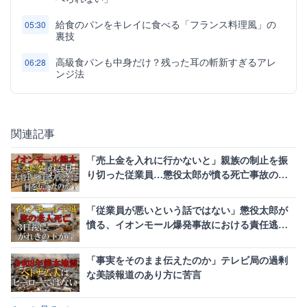
給食のパンをキレイに食べる「フランス料理風」の
05:30
裏技
高級食パンも中身だけ？残った耳の斬新すぎるアレ
06:28
ンジ法
関連記事
「売上金を入れに行かないと」親族の制止を振
り切った従業員…懲役太郎が憤る死亡事故の不
可解な指示
「従業員が悪いという話ではない」懲役太郎が
憤る、イオンモール爆発事故における責任逃れ
の闇
「事実をそのまま伝えたのか」テレビ局の過剰
な美談報道のあり方に苦言