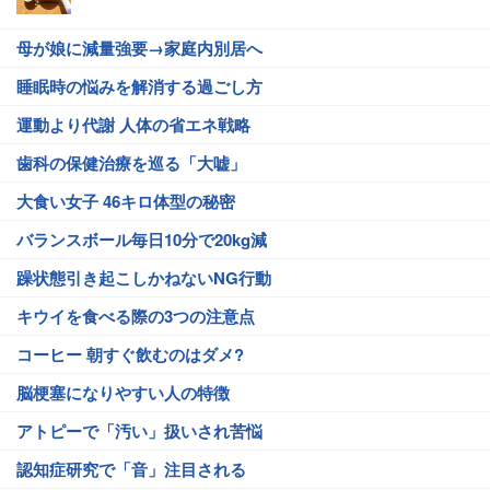
母が娘に減量強要→家庭内別居へ
睡眠時の悩みを解消する過ごし方
運動より代謝 人体の省エネ戦略
歯科の保健治療を巡る「大嘘」
大食い女子 46キロ体型の秘密
バランスボール毎日10分で20kg減
躁状態引き起こしかねないNG行動
キウイを食べる際の3つの注意点
コーヒー 朝すぐ飲むのはダメ?
脳梗塞になりやすい人の特徴
アトピーで「汚い」扱いされ苦悩
認知症研究で「音」注目される