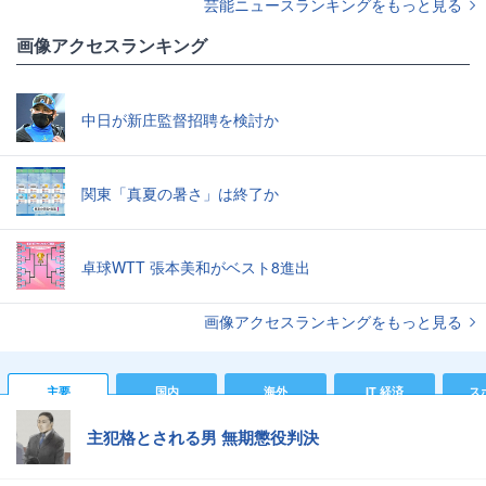
芸能ニュースランキングをもっと見る
画像アクセスランキング
中日が新庄監督招聘を検討か
関東「真夏の暑さ」は終了か
卓球WTT 張本美和がベスト8進出
画像アクセスランキングをもっと見る
主要
国内
海外
IT 経済
ス
主犯格とされる男 無期懲役判決