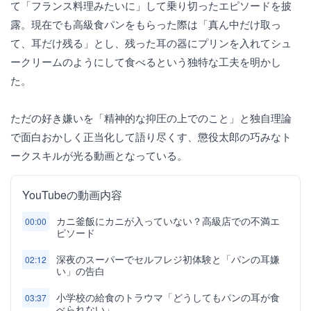
て「フランス料理みたいに」して乗り切ったエピソードを披
露。現在でも高級食パンをもらった際は「真ん中だけ取っ
て、耳だけ残る」とし、残った耳の器にプリンを入れてシュ
ークリームのようにして食べるという独特な工夫を明かし
た。
ただの好き嫌いを「精神的な抑圧の上でのこと」と独自理論
で面白おかしく正当化して語り尽くす、懲役太郎の巧みなト
ークスキルが光る動画となっている。
YouTubeの動画内容
カニ釜飯にカニが入っていない？高級店での不満エ
00:00
ピソード
深夜のスーパーでセルフレジ初体験と「パンの耳嫌
02:12
い」の告白
小学校の給食のトラウマ「どうしてもパンの耳が食
03:37
べられない」