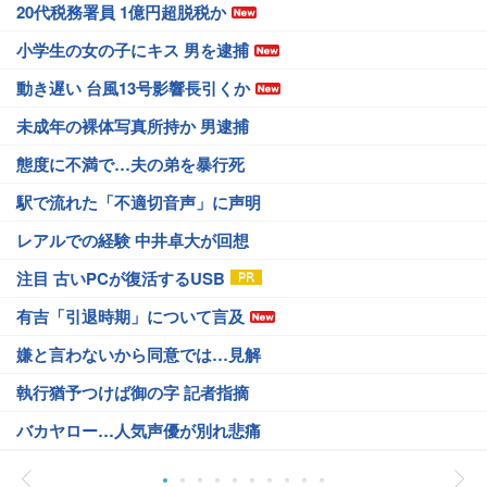
20代税務署員 1億円超脱税か
小学生の女の子にキス 男を逮捕
動き遅い 台風13号影響長引くか
未成年の裸体写真所持か 男逮捕
態度に不満で…夫の弟を暴行死
駅で流れた「不適切音声」に声明
レアルでの経験 中井卓大が回想
注目 古いPCが復活するUSB
有吉「引退時期」について言及
嫌と言わないから同意では…見解
執行猶予つけば御の字 記者指摘
バカヤロー…人気声優が別れ悲痛