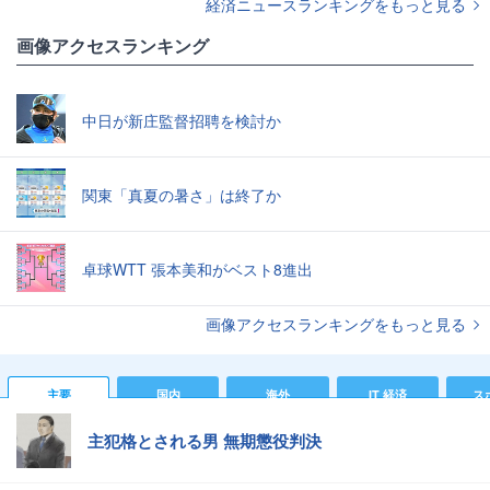
経済ニュースランキングをもっと見る
画像アクセスランキング
中日が新庄監督招聘を検討か
関東「真夏の暑さ」は終了か
卓球WTT 張本美和がベスト8進出
画像アクセスランキングをもっと見る
主要
国内
海外
IT 経済
ス
主犯格とされる男 無期懲役判決