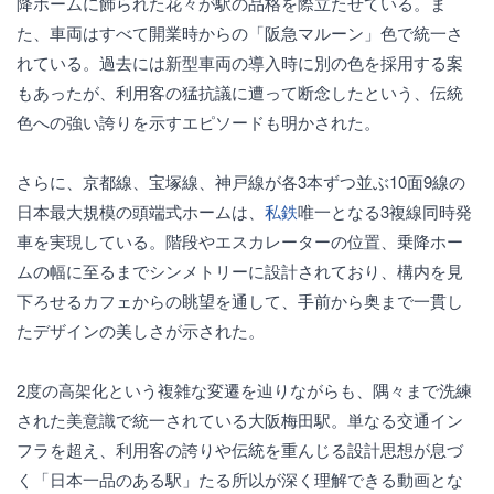
降ホームに飾られた花々が駅の品格を際立たせている。ま
た、車両はすべて開業時からの「阪急マルーン」色で統一さ
れている。過去には新型車両の導入時に別の色を採用する案
もあったが、利用客の猛抗議に遭って断念したという、伝統
色への強い誇りを示すエピソードも明かされた。
さらに、京都線、宝塚線、神戸線が各3本ずつ並ぶ10面9線の
日本最大規模の頭端式ホームは、
私鉄
唯一となる3複線同時発
車を実現している。階段やエスカレーターの位置、乗降ホー
ムの幅に至るまでシンメトリーに設計されており、構内を見
下ろせるカフェからの眺望を通して、手前から奥まで一貫し
たデザインの美しさが示された。
2度の高架化という複雑な変遷を辿りながらも、隅々まで洗練
された美意識で統一されている大阪梅田駅。単なる交通イン
フラを超え、利用客の誇りや伝統を重んじる設計思想が息づ
く「日本一品のある駅」たる所以が深く理解できる動画とな