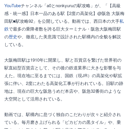
YouTube
チャンネル「a0とnonkyuruの駅攻略」が、「【高級
感・統一感】日本一品のある駅【2度の高架化】@阪急 大阪梅
田駅■駅攻略92」を公開している。動画では、西日本の大手
私
鉄
で最多の乗降者数を誇る巨大ターミナル・阪急大阪梅田駅
の
歴史
や、徹底した美意識で設計された駅構内の全貌を解説
している。
大阪梅田駅は1910年に開業し、駅と百貨店を繋げた世界初の
駅直結型百貨店として、その後の鉄道業界に大きな影響を与
えた。現在地に至るまでには、国鉄（現JR）の高架化や駅拡
張に伴い、2度にわたる高架化工事が行われている。旧駅の跡
地は、現在の巨大な阪急うめだ本店や、阪急32番街のような
大空間として活用されている。
動画では、駅構内に息づく独自のこだわりが次々と紹介され
ている。毎月磨き上げられる「ピカピカの黒タイル」や、乗