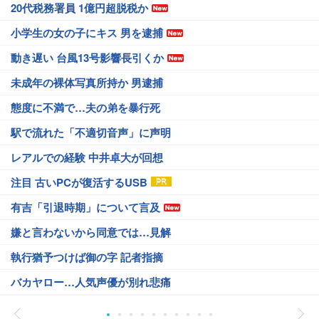
20代税務署員 1億円超脱税か
小学生の女の子にキス 男を逮捕
動き遅い 台風13号影響長引くか
未成年の裸体写真所持か 男逮捕
態度に不満で…夫の弟を暴行死
駅で流れた「不適切音声」に声明
レアルでの経験 中井卓大が回想
注目 古いPCが復活するUSB
有吉「引退時期」について言及
嫌と言わないから同意では…見解
執行猶予つけば御の字 記者指摘
バカヤロー…人気声優が別れ悲痛