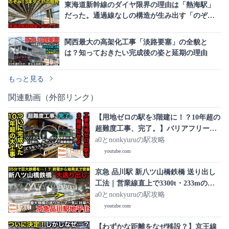
東海道新幹線のダイヤ限界の理由は「熱海駅」
だった。通過線なしの構造が生み出す「のぞみ
13本ダイヤ」の極意
関西最大の高架化工事「淡路要塞」の全貌と
は？知っておきたい完成後の姿と延期の理由
もっと見る
関連動画（外部リンク）
【用地ゼロの駅を3階建に！？10年超の
超難度工事、完了。】バリアフリーか
ら耐震化、駅前広場、12両化、ホーム
a0とnonkyuruの駅攻略
ドア、商業施設…大変貌した御茶ノ水
youtube.com
駅は【どうなった？】■駅攻略
京急 品川駅 新八ツ山橋鉄橋 送り出し
工法｜営業線直上で3300t・233mの鉄
橋が77.05m移動…全記録【京急品川駅
a0とnonkyuruの駅攻略
地平化 2026/2/22】
youtube.com
【わずかな距離をなぜ移設？】京王線