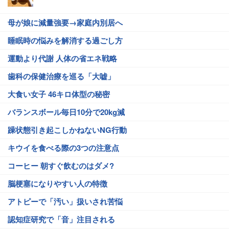
母が娘に減量強要→家庭内別居へ
睡眠時の悩みを解消する過ごし方
運動より代謝 人体の省エネ戦略
歯科の保健治療を巡る「大嘘」
大食い女子 46キロ体型の秘密
バランスボール毎日10分で20kg減
躁状態引き起こしかねないNG行動
キウイを食べる際の3つの注意点
コーヒー 朝すぐ飲むのはダメ?
脳梗塞になりやすい人の特徴
アトピーで「汚い」扱いされ苦悩
認知症研究で「音」注目される