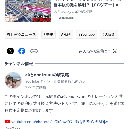
橋本駅の謎を解明？【CGツアー】■駅
攻略
a0とnonkyuruの駅攻略
youtube.com
#IT 経済ニュース
#歴史
#私鉄
#YouTube
#大阪府
みんなの感想は？
チャンネル情報
a0とnonkyuruの駅攻略
YouTube チャンネル登録者数 1.91万人
372 本の動画
このチャンネルでは、元駅員のa0がnonkyuruのナレーションと共
に駅での便利な乗り換え方法やトリビア、旅行の様子などを週1本
程度不定期にお届けします！
youtube.com/channel/UCk6cwZC1BlxjyBPNWrSADjw
YouTube