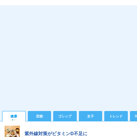
健康
芸能
ゴシップ
女子
トレンド
Y
紫外線対策がビタミンD不足に