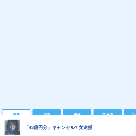
主要
国内
海外
IT 経済
ス
「43億円分」キャンセル? 女逮捕