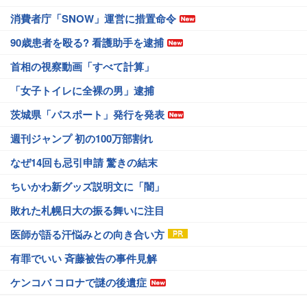
消費者庁「SNOW」運営に措置命令
90歳患者を殴る? 看護助手を逮捕
首相の視察動画「すべて計算」
「女子トイレに全裸の男」逮捕
茨城県「パスポート」発行を発表
週刊ジャンプ 初の100万部割れ
なぜ14回も忌引申請 驚きの結末
ちいかわ新グッズ説明文に「闇」
敗れた札幌日大の振る舞いに注目
医師が語る汗悩みとの向き合い方
有罪でいい 斉藤被告の事件見解
ケンコバ コロナで謎の後遺症