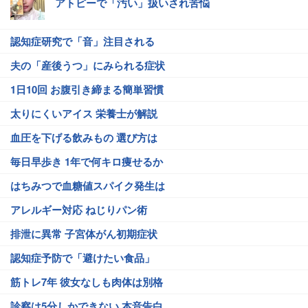
アトピーで「汚い」扱いされ苦悩
認知症研究で「音」注目される
夫の「産後うつ」にみられる症状
1日10回 お腹引き締まる簡単習慣
太りにくいアイス 栄養士が解説
血圧を下げる飲みもの 選び方は
毎日早歩き 1年で何キロ痩せるか
はちみつで血糖値スパイク発生は
アレルギー対応 ねじりパン術
排泄に異常 子宮体がん初期症状
認知症予防で「避けたい食品」
筋トレ7年 彼女なしも肉体は別格
診察は5分しかできない 本音告白