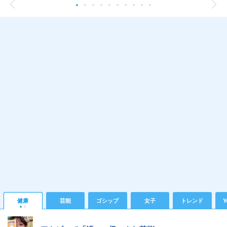
健康
芸能
ゴシップ
女子
トレンド
Y