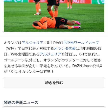
オランダは
アルジェリア
に0-1で敗戦
北中米ワールドカップ
（W杯）で日本代表と対戦する
オランダ代表
は現地時間6月3
日、W杯出場国である
アルジェリア
と対戦し、0-1で敗れた。
ゴールシーン以外にも、オランダがカウンターに対して脆さ
を見せる場面があり、話題を呼んでいる。DAZN Japan公式X
が「やはりカウンターは有効！
続きを読む
関連の最新ニュース