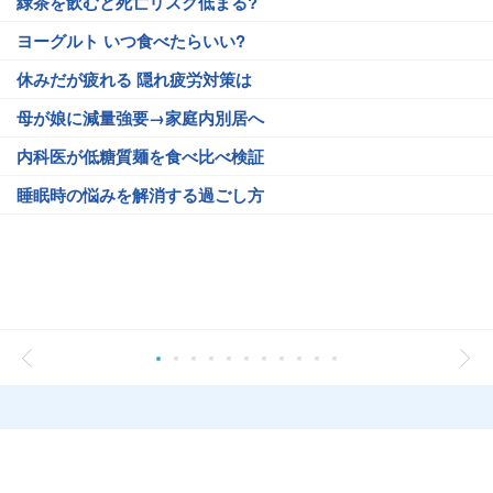
緑茶を飲むと死亡リスク低まる?
ヨーグルト いつ食べたらいい?
休みだが疲れる 隠れ疲労対策は
母が娘に減量強要→家庭内別居へ
内科医が低糖質麺を食べ比べ検証
睡眠時の悩みを解消する過ごし方