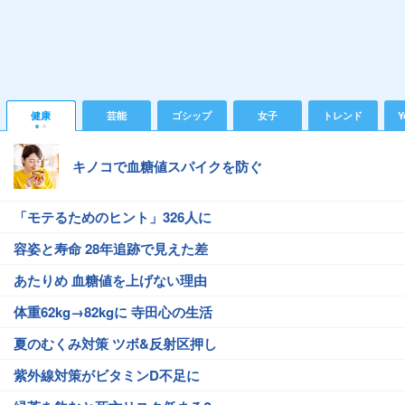
健康
芸能
ゴシップ
女子
トレンド
Y
キノコで血糖値スパイクを防ぐ
「モテるためのヒント」326人に
容姿と寿命 28年追跡で見えた差
あたりめ 血糖値を上げない理由
体重62kg→82kgに 寺田心の生活
夏のむくみ対策 ツボ&反射区押し
紫外線対策がビタミンD不足に