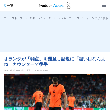
一覧
>
>
>
オランダが「弱点
ニューストップ
スポーツニュース
サッカーニュース
オランダが「弱点」を露呈し話題に「狙い目なんよ
ね」カウンターで後手
2026年6月4日 11時53分
写真：FOOTBALL ZONE