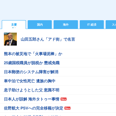
主要
国内
海外
IT 経済
ス
山田五郎さん「アド街」で名言
熊本の被災地で「火事場泥棒」か
25歳国税職員が脱税か 懲戒免職
日本郵便のシステム障害が解消
車中泊で女性死亡 遺族の胸中
息子助けようとした父 意識不明
日本人が誤解 海外タトゥー事情
佐野航大 PSVへの完全移籍が決定