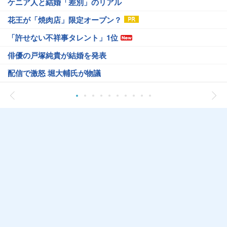
ケニア人と結婚「差別」のリアル
花王が「焼肉店」限定オープン？
「許せない不祥事タレント」1位
俳優の戸塚純貴が結婚を発表
配信で激怒 堀大輔氏が物議