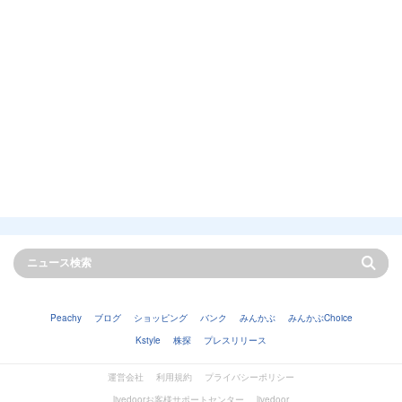
Peachy
ブログ
ショッピング
バンク
みんかぶ
みんかぶChoice
Kstyle
株探
プレスリリース
運営会社
利用規約
プライバシーポリシー
livedoorお客様サポートセンター
livedoor