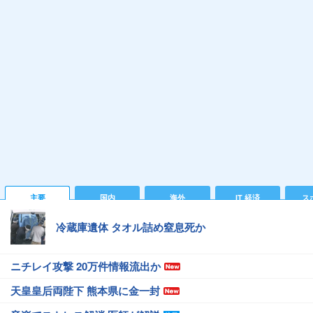
主要
国内
海外
IT 経済
ス
冷蔵庫遺体 タオル詰め窒息死か
ニチレイ攻撃 20万件情報流出か
天皇皇后両陛下 熊本県に金一封