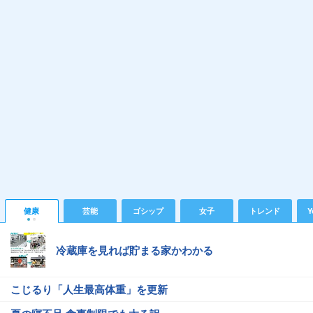
健康
芸能
ゴシップ
女子
トレンド
Y
冷蔵庫を見れば貯まる家かわかる
こじるり「人生最高体重」を更新