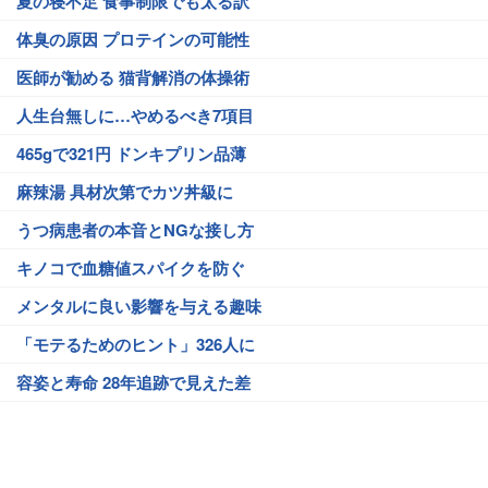
夏の寝不足 食事制限でも太る訳
体臭の原因 プロテインの可能性
医師が勧める 猫背解消の体操術
人生台無しに…やめるべき7項目
465gで321円 ドンキプリン品薄
麻辣湯 具材次第でカツ丼級に
うつ病患者の本音とNGな接し方
キノコで血糖値スパイクを防ぐ
メンタルに良い影響を与える趣味
「モテるためのヒント」326人に
容姿と寿命 28年追跡で見えた差