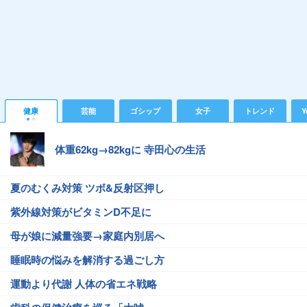
健康
芸能
ゴシップ
女子
トレンド
Y
体重62kg→82kgに 寺田心の生活
夏のむくみ対策 ツボ&反射区押し
紫外線対策がビタミンD不足に
母が娘に減量強要→家庭内別居へ
睡眠時の悩みを解消する過ごし方
運動より代謝 人体の省エネ戦略