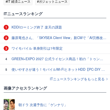
#IT 経済ニュース
#ガジェットニュース
ITニュースランキング
KDDIローミング終了 楽天の課題
1
藤原竜也さん、「SKYSEA Client View」新CMで「AI労務改善」をアピール 働き方をAIが分析したら「すぐに休んで」と言われる？
2
ワイモバイル 単身割引は1年限定
3
GREEN×EXPO 2027 公式ライセンス商品！初の「トゥンクトゥンク」公式LINEスタンプ、販売開始
4
使いやすさが違う！モバイルWi-FiとネットHDD【PC-DIY 秋の陣】
5
ITニュースランキングをもっと見る
画像アクセスランキング
朝ドラ 次週予告に「ゲンナリ」