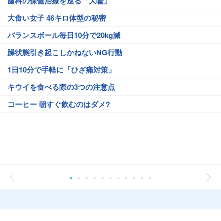
歯科の保健治療を巡る「大嘘」
大食い女子 46キロ体型の秘密
バランスボール毎日10分で20kg減
躁状態引き起こしかねないNG行動
1日10分で手軽に「ひざ痛対策」
キウイを食べる際の3つの注意点
コーヒー 朝すぐ飲むのはダメ?