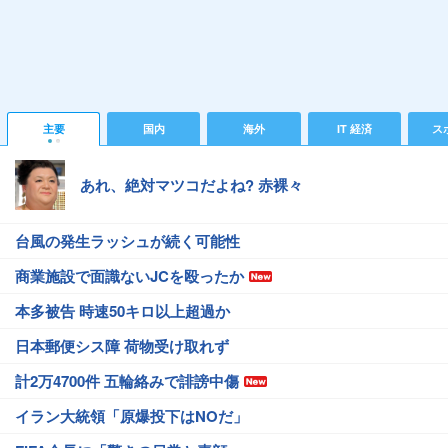
主要
国内
海外
IT 経済
ス
あれ、絶対マツコだよね? 赤裸々
台風の発生ラッシュが続く可能性
商業施設で面識ないJCを殴ったか
本多被告 時速50キロ以上超過か
日本郵便シス障 荷物受け取れず
計2万4700件 五輪絡みで誹謗中傷
イラン大統領「原爆投下はNOだ」