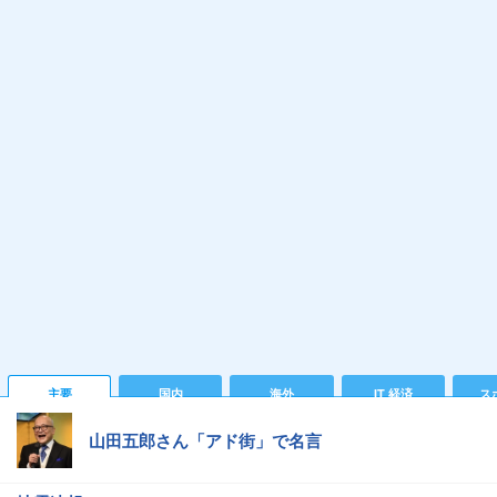
主要
国内
海外
IT 経済
ス
山田五郎さん「アド街」で名言