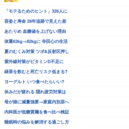
「モテるためのヒント」326人に
容姿と寿命 28年追跡で見えた差
あたりめ 血糖値を上げない理由
体重62kg→82kgに 寺田心の生活
夏のむくみ対策 ツボ&反射区押し
紫外線対策がビタミンD不足に
緑茶を飲むと死亡リスク低まる?
ヨーグルト いつ食べたらいい?
休みだが疲れる 隠れ疲労対策は
母が娘に減量強要→家庭内別居へ
内科医が低糖質麺を食べ比べ検証
睡眠時の悩みを解消する過ごし方