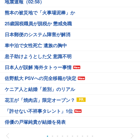
地震速報（02:58）
熊本の被災地で「火事場泥棒」か
25歳国税職員が脱税か 懲戒免職
日本郵便のシステム障害が解消
車中泊で女性死亡 遺族の胸中
息子助けようとした父 意識不明
日本人が誤解 海外タトゥー事情
佐野航大 PSVへの完全移籍が決定
ケニア人と結婚「差別」のリアル
花王が「焼肉店」限定オープン？
「許せない不祥事タレント」1位
俳優の戸塚純貴が結婚を発表