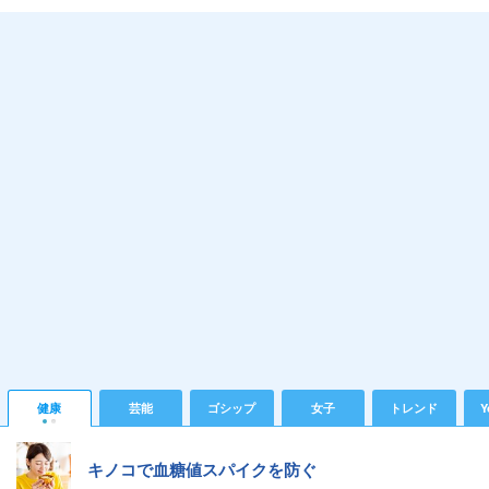
健康
芸能
ゴシップ
女子
トレンド
Y
キノコで血糖値スパイクを防ぐ