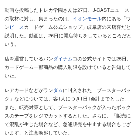
動画を投稿したトレカ学園さんは27日、J-CASTニュース
の取材に対し、集まったのは、
イオンモール
内にある「ワ
ン
ピース
カードゲーム公式ショップ」岐阜店の来店客だと
説明した。動画は、26日に開店待ちをしているところだと
いう。
店を運営しているバン
ダイナム
コの公式サイトでは25日、
カードゲーム一部商品の購入制限を設けていると告知して
いた。
レアカードなどがラン
ダム
に封入された「ブースターパッ
ク」などについては、客1人につき1日1会計までとした。
また、転売対策として、ブースターパックが入ったボック
スのテープをレジでカットするとした。さらに、「販売に
て混乱が生じた場合など、急遽販売を中止する場合もござ
います」と注意喚起していた。