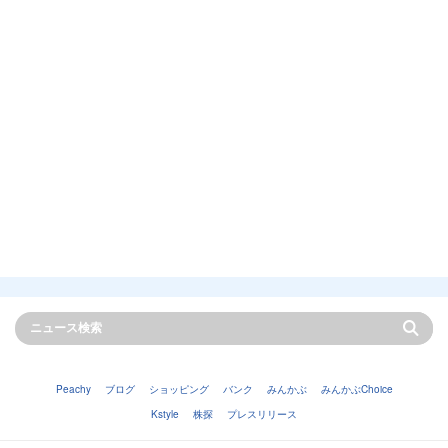
Peachy
ブログ
ショッピング
バンク
みんかぶ
みんかぶChoice
Kstyle
株探
プレスリリース