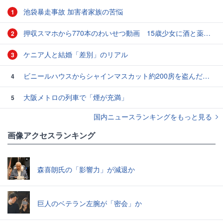
池袋暴走事故 加害者家族の苦悩
1
押収スマホから770本のわいせつ動画 15歳少女に酒と薬飲ませ性的暴行か 54歳男を再逮捕 「薬もありますよ」とSNSで誘い出し
2
ケニア人と結婚「差別」のリアル
3
ビニールハウスからシャインマスカット約200房を盗んだ疑い ネットで販売か 無職の男（42）逮捕 岡山県警
4
大阪メトロの列車で「煙が充満」
5
国内ニュースランキングをもっと見る
画像アクセスランキング
森喜朗氏の「影響力」が減退か
巨人のベテラン左腕が「密会」か