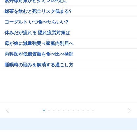
紫外線対策がビタミンD不足に
緑茶を飲むと死亡リスク低まる?
ヨーグルト いつ食べたらいい?
休みだが疲れる 隠れ疲労対策は
母が娘に減量強要→家庭内別居へ
内科医が低糖質麺を食べ比べ検証
睡眠時の悩みを解消する過ごし方