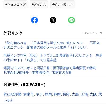
#ショッピング
#ダイナム
#イオンモール
#ショッピングセンター
外部リンク
J-CASTニュース
「恥を知るべき」「日本電産を潰すために来たのか？」 不正会
計のニデック、創業者の罵倒メールに驚愕「えげつない」
東横インで空室「転売」トラブル...部屋確保されないことも 異例
の予約サイト「名指し」で注意喚起
経費でコンパニオンと混浴三昧...拒否騒ぎ後も業者変更で継続
TOKAI HD前社長「非常識接待」常態化の背景
関連情報（BiZ PAGE＋）
射出成形機
,
伊東市
,
ネジ
,
静岡
,
葬祭
,
長野
,
大船
,
工場
,
大阪
,
思
いやり