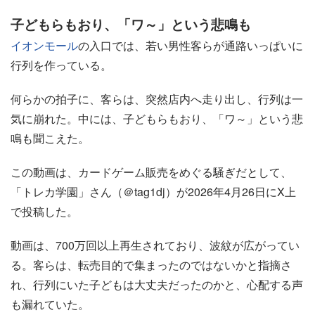
子どもらもおり、「ワ～」という悲鳴も
イオンモール
の入口では、若い男性客らが通路いっぱいに
行列を作っている。
何らかの拍子に、客らは、突然店内へ走り出し、行列は一
気に崩れた。中には、子どもらもおり、「ワ～」という悲
鳴も聞こえた。
この動画は、カードゲーム販売をめぐる騒ぎだとして、
「トレカ学園」さん（＠tag1dj）が2026年4月26日にX上
で投稿した。
動画は、700万回以上再生されており、波紋が広がってい
る。客らは、転売目的で集まったのではないかと指摘さ
れ、行列にいた子どもは大丈夫だったのかと、心配する声
も漏れていた。