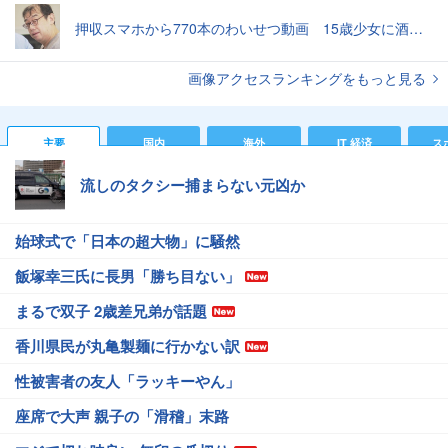
押収スマホから770本のわいせつ動画 15歳少女に酒と薬飲ませ性的暴行か 54歳男を再逮捕 「薬もありますよ」とSNSで誘い出し
画像アクセスランキングをもっと見る
主要
国内
海外
IT 経済
ス
流しのタクシー捕まらない元凶か
始球式で「日本の超大物」に騒然
飯塚幸三氏に長男「勝ち目ない」
まるで双子 2歳差兄弟が話題
香川県民が丸亀製麺に行かない訳
性被害者の友人「ラッキーやん」
座席で大声 親子の「滑稽」末路