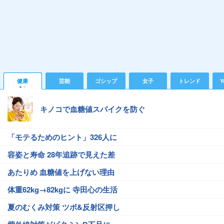
健康
芸能
ゴシップ
女子
トレンド
Y
キノコで血糖値スパイクを防ぐ
「モテるためのヒント」326人に
容姿と寿命 28年追跡で見えた差
あたりめ 血糖値を上げない理由
体重62kg→82kgに 寺田心の生活
夏のむくみ対策 ツボ&反射区押し