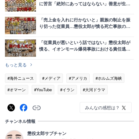
に苦言「絶対にあってはならない」善意が生む
恐怖
「売上金を入れに行かないと」親族の制止を振
り切った従業員…懲役太郎が憤る死亡事故の不
可解な指示
「従業員が悪いという話ではない」懲役太郎が
憤る、イオンモール爆発事故における責任逃れ
の闇
もっと見る
#海外ニュース
#メディア
#アメリカ
#ホルムズ海峡
#オマーン
#YouTube
#イラン
#大河ドラマ
みんなの感想は？
チャンネル情報
懲役太郎サブチャン