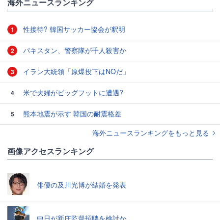
海外ニュースランキング
性接待? 韓国サッカー協会が釈明
1
パキスタン、警察隊が千人殺害か
2
イラン大統領「原爆投下はNOだ」
3
米で夫婦がビッグフットに遭遇?
4
熊本地震が示す 韓国の耐震格差
5
海外ニュースランキングをもっと見る
画像アクセスランキング
俳優の及川光博が結婚を発表
中日が新庄監督招聘を検討か