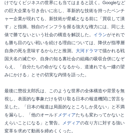
けでなくビジネスの世界にも当てはまると説く。Googleなど
の巨大企業を引き合いに出し、革新的な技術を持ったベンチ
ャー企業が現れても、新技術が脅威となる前に「買収して潰
す」と指摘。独自のインフラを握る強大な権力には、同じ土
俵で勝てないという社会の構造を解説した。
イラン
がそれで
も勝ち目のない戦いを続ける理由については、降伏が指導層
自身の死を意味するからだと推測。
大河ドラマ
で描かれる戦
国大名の滅亡や、自身の知る裏社会の組織の吸収合併になぞ
らえ、「自分たちの命がなくなるから、道連れでも一縷の望
みにかける」とその切実な内情を語った。
最後に懲役太郎氏は、このような世界の全体構造や背景を無
視し、表面的な事象だけを切り取る日本の報道機関に苦言を
呈した。「日本の報道は局面的なところしか見ない」と不満
を漏らし、「他のオールド
メディア
たちも変わってかないと
えらいことになる」と警告。
メディア
の在り方に対する強い
変革を求めて動画を締めくくった。