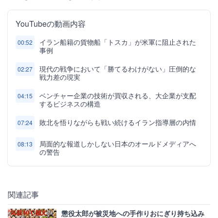
YouTubeの動画内容
イラン船籍の貨物船「トスカ」が米軍に阻止された
00:52
事例
現代の戦争において「勝てるわけがない」圧倒的な
02:27
戦力差の現実
ベンチャー企業の技術が買収される、大企業が支配
04:15
するビジネスの構造
敗北を悟りながらも戦い続けるイラン指導層の内情
07:24
局面的な報道しかしない日本のオールドメディアへ
08:13
の警告
関連記事
懲役太郎が被災地への手作りおにぎり持ち込み