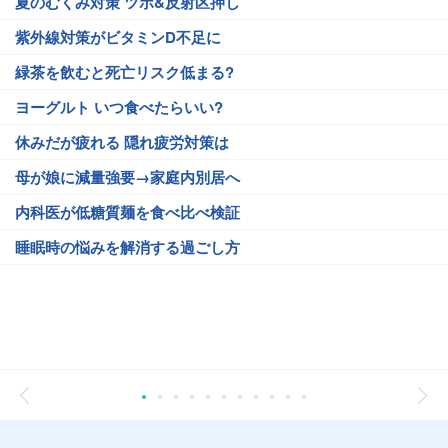
夏のむくみ対策 ツボ&反射区押し
紫外線対策がビタミンD不足に
緑茶を飲むと死亡リスク低まる?
ヨーグルト いつ食べたらいい?
休みだが疲れる 隠れ疲労対策は
母が娘に減量強要→家庭内別居へ
内科医が低糖質麺を食べ比べ検証
睡眠時の悩みを解消する過ごし方