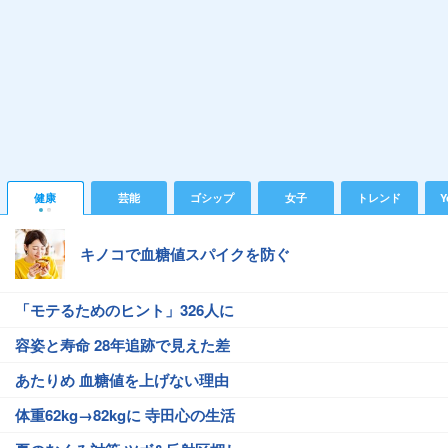
健康
芸能
ゴシップ
女子
トレンド
Y
キノコで血糖値スパイクを防ぐ
「モテるためのヒント」326人に
容姿と寿命 28年追跡で見えた差
あたりめ 血糖値を上げない理由
体重62kg→82kgに 寺田心の生活