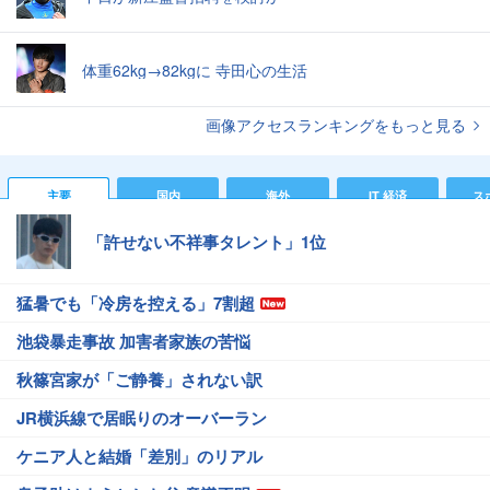
体重62kg→82kgに 寺田心の生活
画像アクセスランキングをもっと見る
主要
国内
海外
IT 経済
ス
「許せない不祥事タレント」1位
猛暑でも「冷房を控える」7割超
池袋暴走事故 加害者家族の苦悩
秋篠宮家が「ご静養」されない訳
JR横浜線で居眠りのオーバーラン
ケニア人と結婚「差別」のリアル