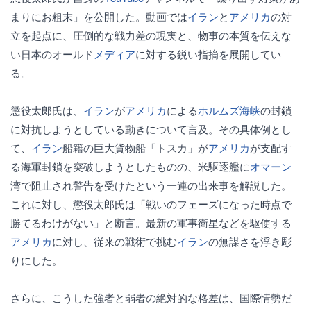
まりにお粗末」を公開した。動画では
イラン
と
アメリカ
の対
立を起点に、圧倒的な戦力差の現実と、物事の本質を伝えな
い日本のオールド
メディア
に対する鋭い指摘を展開してい
る。
懲役太郎氏は、
イラン
が
アメリカ
による
ホルムズ海峡
の封鎖
に対抗しようとしている動きについて言及。その具体例とし
て、
イラン
船籍の巨大貨物船「トスカ」が
アメリカ
が支配す
る海軍封鎖を突破しようとしたものの、米駆逐艦に
オマーン
湾で阻止され警告を受けたという一連の出来事を解説した。
これに対し、懲役太郎氏は「戦いのフェーズになった時点で
勝てるわけがない」と断言。最新の軍事衛星などを駆使する
アメリカ
に対し、従来の戦術で挑む
イラン
の無謀さを浮き彫
りにした。
さらに、こうした強者と弱者の絶対的な格差は、国際情勢だ