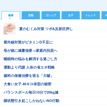
健康
芸能
ゴシップ
女子
トレンド
Y
夏のむくみ対策 ツボ&反射区押し
紫外線対策がビタミンD不足に
母が娘に減量強要→家庭内別居へ
睡眠時の悩みを解消する過ごし方
運動より代謝 人体の省エネ戦略
歯科の保健治療を巡る「大嘘」
大食い女子 46キロ体型の秘密
バランスボール毎日10分で20kg減
躁状態引き起こしかねないNG行動