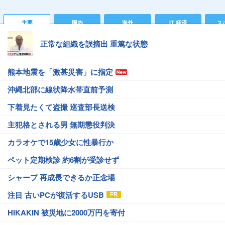
主要
国内
海外
IT 経済
ス
正常な組織を誤摘出 重篤な状態
熊本地震を「激甚災害」に指定
沖縄北部に線状降水帯直前予測
下着見たくて盗撮 巡査部長送検
主犯格とされる男 無期懲役判決
カラオケで15歳少女に性暴行か
ペット定期検診 約6割が受診せず
シャープ 再成長できるか正念場
注目 古いPCが復活するUSB
HIKAKIN 被災地に2000万円を寄付