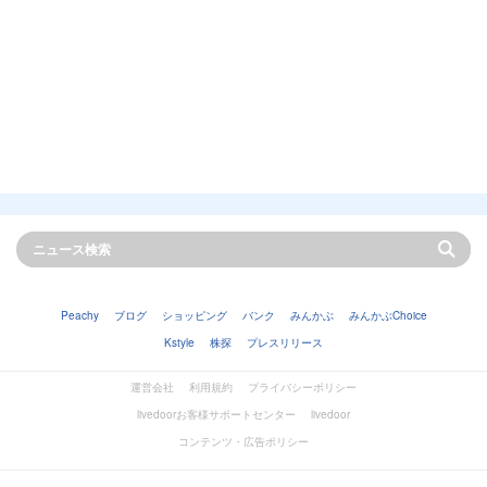
Peachy
ブログ
ショッピング
バンク
みんかぶ
みんかぶChoice
Kstyle
株探
プレスリリース
運営会社
利用規約
プライバシーポリシー
livedoorお客様サポートセンター
livedoor
コンテンツ・広告ポリシー