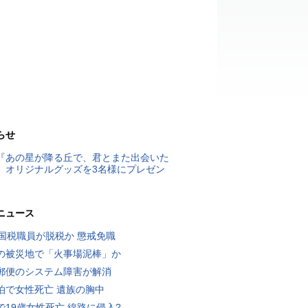
らせ
『あの星が降る丘で、君とまた出会いた
』オリジナルグッズを3名様にプレゼン
ニュース
歳国税職員が脱税か 懲戒免職
の被災地で「火事場泥棒」か
郵便のシステム障害が解消
泊で女性死亡 遺族の胸中
で19歳女性死亡 線路に侵入?