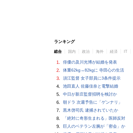
ランキング
総合
国内
政治
海外
経済
IT
1.
俳優の及川光博が結婚を発表
2.
体重62kg→82kgに 寺田心の生活
3.
須江監督 女子部員に3条件提示
4.
池田直人 佐藤佳奈と電撃結婚
5.
中日が新庄監督招聘を検討か
6.
朝ドラ 次週予告に「ゲンナリ」
7.
黒木啓司氏 逮捕されていたか
8.
「絶対に奇形生まれる」医師反対
9.
巨人のベテラン左腕が「密会」か