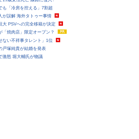
でも「冷房を控える」7割超
人が誤解 海外タトゥー事情
航大 PSVへの完全移籍が決定
が「焼肉店」限定オープン？
せない不祥事タレント」1位
の戸塚純貴が結婚を発表
で激怒 堀大輔氏が物議