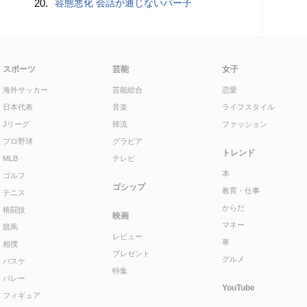
20.
容態悪化 会話が通じないパー子
スポーツ
芸能
女子
海外サッカー
芸能総合
恋愛
日本代表
音楽
ライフスタイル
Jリーグ
韓流
ファッション
プロ野球
グラビア
トレンド
MLB
テレビ
本
ゴルフ
ゴシップ
教育・仕事
テニス
からだ
格闘技
映画
マネー
競馬
レビュー
車
相撲
プレゼント
グルメ
バスケ
特集
バレー
YouTube
フィギュア