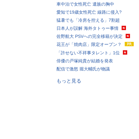
車中泊で女性死亡 遺族の胸中
愛知で19歳女性死亡 線路に侵入?
猛暑でも「冷房を控える」7割超
日本人が誤解 海外タトゥー事情
佐野航大 PSVへの完全移籍が決定
花王が「焼肉店」限定オープン？
「許せない不祥事タレント」1位
俳優の戸塚純貴が結婚を発表
配信で激怒 堀大輔氏が物議
もっと見る