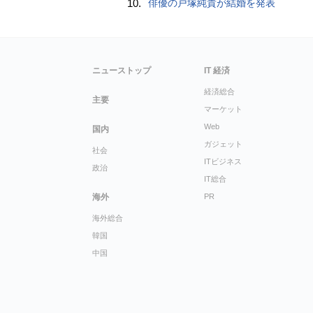
10.
俳優の戸塚純貴が結婚を発表
ニューストップ
IT 経済
経済総合
主要
マーケット
Web
国内
ガジェット
社会
ITビジネス
政治
IT総合
海外
PR
海外総合
韓国
中国