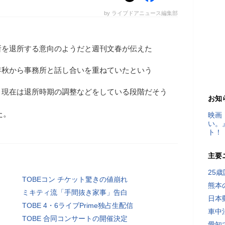
by ライブドアニュース編集部
所を退所する意向のようだと週刊文春が伝えた
年秋から事務所と話し合いを重ねていたという
、現在は退所時期の調整などをしている段階だそう
お知
た。
映画
い。
ト！
主要
25
TOBEコン チケット驚きの値崩れ
熊本
ミキティ流「手間抜き家事」告白
日本
TOBE 4・6ライブPrime独占生配信
車中
TOBE 合同コンサートの開催決定
愛知