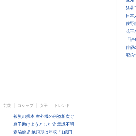
猛暑
日本
佐野
花王
「許
俳優
配信
芸能
ゴシップ
女子
トレンド
被災の熊本 室外機の窃盗相次ぐ
息子助けようとした父 意識不明
森脇健児 絶頂期は年収「1億円」