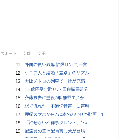
スポーツ
芸能
女子
11.
外面の良い義母 誤爆LINEで一変
12.
ケニア人と結婚「差別」のリアル
13.
大阪メトロの列車で「煙が充満」
14.
1.5億円受け取りか 国税職員処分
15.
斉藤被告に懲役7年 無罪主張か
16.
駅で流れた「不適切音声」に声明
17.
押収スマホから770本のわいせつ動画 15歳少女に酒と薬飲ませ性的暴行か 54歳男を再逮捕 「薬もありますよ」とSNSで誘い出し
18.
「許せない不祥事タレント」1位
19.
配達員の置き配写真に犬が登場