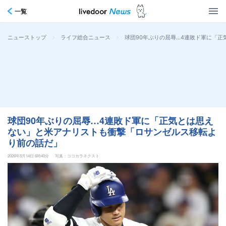
一覧
>
>
球団90年ぶりの屈辱…4連敗ド軍に「
ニューストップ
ライフ総合ニュース
球団90年ぶりの屈辱…4連敗ド軍に「正気とは思え
ない」と米アナリストも衝撃「ロサンゼルス移転よ
り前の話だ」
2026年5月14日 6時40分
写真：ココカラネクスト