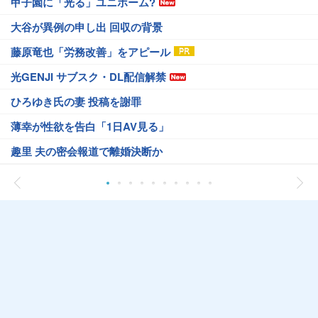
甲子園に「光る」ユニホーム?
大谷が異例の申し出 回収の背景
藤原竜也「労務改善」をアピール
光GENJI サブスク・DL配信解禁
ひろゆき氏の妻 投稿を謝罪
薄幸が性欲を告白「1日AV見る」
趣里 夫の密会報道で離婚決断か