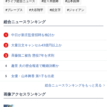
#ライフ総合ニュース
#佐々木朗希
#山本由伸
#ブレーブス
#大谷翔平
#絵文字
#ジャイアン
総合ニュースランキング
中日が新庄監督招聘を検討か
1
大量注文キャンセル43億円以上か
2
斉藤慎二被告 懲役7年を求刑
3
趣里 夫の密会報道で離婚決断か
4
女優・山本舞香 第1子を出産
5
総合ニュースランキングをもっと見る
画像アクセスランキング