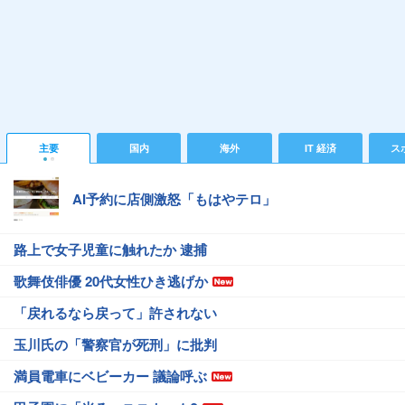
主要
国内
海外
IT 経済
ス
AI予約に店側激怒「もはやテロ」
路上で女子児童に触れたか 逮捕
歌舞伎俳優 20代女性ひき逃げか
「戻れるなら戻って」許されない
玉川氏の「警察官が死刑」に批判
満員電車にベビーカー 議論呼ぶ