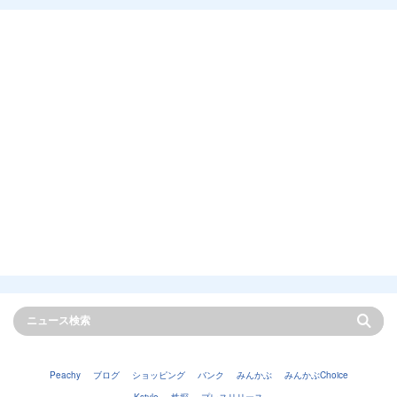
Peachy
ブログ
ショッピング
バンク
みんかぶ
みんかぶChoice
Kstyle
株探
プレスリリース