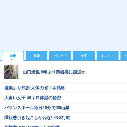
健康
芸能
ゴシップ
女子
トレンド
Y
山口達也 8年ぶり楽器姿に感涙か
運動より代謝 人体の省エネ戦略
大食い女子 46キロ体型の秘密
バランスボール毎日10分で20kg減
躁状態引き起こしかねないNG行動