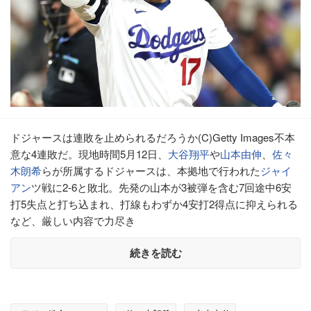
ドジャースは連敗を止められるだろうか(C)Getty Images不本
意な4連敗だ。現地時間5月12日、
大谷翔平
や
山本由伸
、
佐々
木朗希
らが所属するドジャースは、本拠地で行われた
ジャイ
アン
ツ戦に2-6と敗北。先発の山本が3被弾を含む7回途中6安
打5失点と打ち込まれ、打線もわずか4安打2得点に抑えられる
など、厳しい内容で力尽き
続きを読む