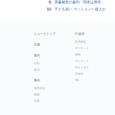
9.
斉藤被告の裁判「同意は異常」
10.
子ども追い マンションへ侵入か
ニューストップ
IT 経済
経済総合
主要
マーケット
Web
国内
ガジェット
社会
ITビジネス
政治
IT総合
海外
PR
海外総合
韓国
中国