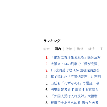
ランキング
総合
国内
政治
海外
経済
IT
1.
「絶対に奇形生まれる」医師反対
2.
大阪メトロの列車で「煙が充満」
3.
1.5億円受け取りか 国税職員処分
4.
駅で流れた「不適切音声」に声明
5.
出廷も「わずか4分」で退廷一幕
6.
円安影響考えず 豪遊する家庭も
7.
「外国人受け入れ反対」大幅増
8.
被爆で子あきらめる 怒った医者