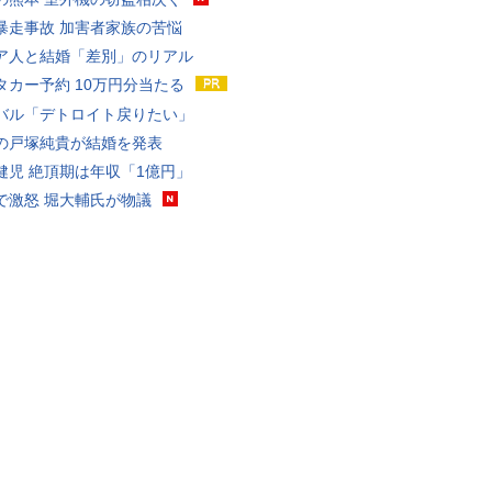
暴走事故 加害者家族の苦悩
ア人と結婚「差別」のリアル
タカー予約 10万円分当たる
バル「デトロイト戻りたい」
の戸塚純貴が結婚を発表
健児 絶頂期は年収「1億円」
で激怒 堀大輔氏が物議