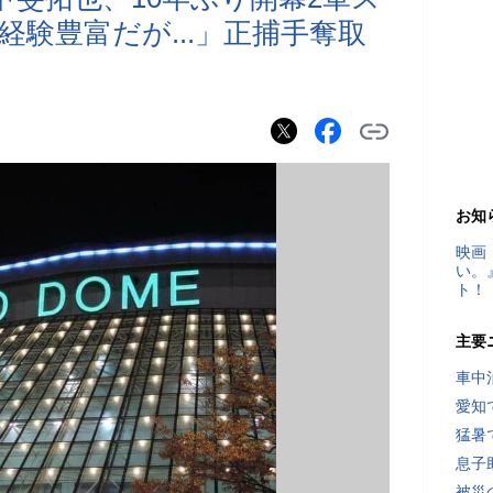
験豊富だが...」正捕手奪取
お知
映画
い。
ト！
主要
車中
愛知
猛暑
息子
被災