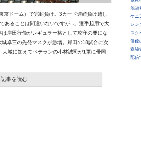
池袋
戦（東京ドーム）で完封負け。3カード連続負け越し
ケニ
であることは間違いないですが...」選手起用で大
レン
年は岸田行倫がレギュラー格として攻守の要にな
スク
俳優
城卓三の先発マスクが急増。岸田の18試合に次
森脇
、大城に加えてベテランの小林誠司が1軍に帯同
配信
記事を読む