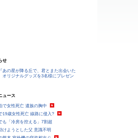
らせ
『あの星が降る丘で、君とまた出会いた
』オリジナルグッズを3名様にプレゼン
ニュース
泊で女性死亡 遺族の胸中
で19歳女性死亡 線路に侵入?
でも「冷房を控える」7割超
助けようとした父 意識不明
の熊本 室外機の窃盗相次ぐ