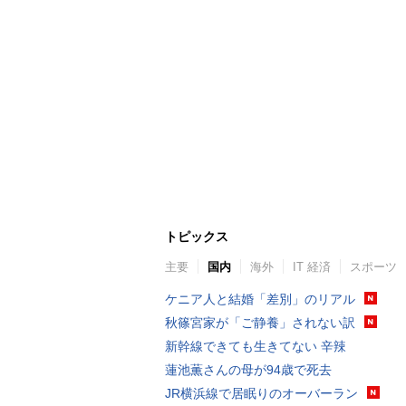
トピックス
主要
国内
海外
IT 経済
スポーツ
ケニア人と結婚「差別」のリアル
秋篠宮家が「ご静養」されない訳
新幹線できても生きてない 辛辣
蓮池薫さんの母が94歳で死去
JR横浜線で居眠りのオーバーラン