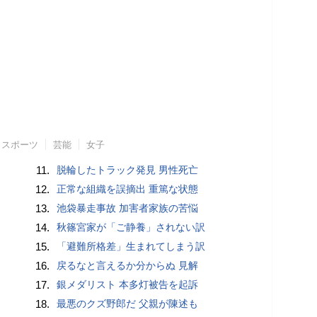
スポーツ
芸能
女子
11.
脱輪したトラック発見 男性死亡
12.
正常な組織を誤摘出 重篤な状態
13.
池袋暴走事故 加害者家族の苦悩
14.
秋篠宮家が「ご静養」されない訳
15.
「避難所格差」生まれてしまう訳
16.
戻るなと言えるか分からぬ 見解
17.
銀メダリスト 本多灯被告を起訴
18.
最悪のクズ野郎だ 父親が陳述も