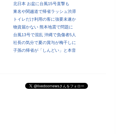
北日本 お盆に台風15号直撃も
東名や関越道で帰省ラッシュ渋滞
トイレだけ利用の客に強要未遂か
物資届かない 熊本地震で問題に
台風13号で混乱 沖縄で負傷者5人
社長の気分で夏の賞与が梅干しに
子孫の帰省が「しんどい」と本音