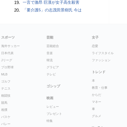
19.
一言で激昂 巨漢が女子高生殺害
20.
「要介護5」の志茂田景樹氏 今は
スポーツ
芸能
女子
海外サッカー
芸能総合
恋愛
日本代表
音楽
ライフスタイル
Jリーグ
韓流
ファッション
プロ野球
グラビア
トレンド
MLB
テレビ
本
ゴルフ
ゴシップ
教育・仕事
テニス
からだ
格闘技
映画
マネー
競馬
レビュー
車
相撲
プレゼント
グルメ
バスケ
特集
バレー