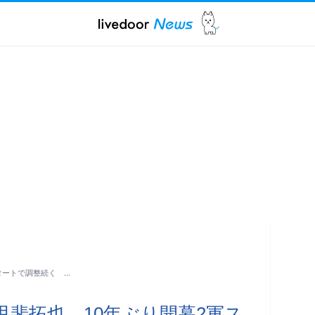
タートで調整続く …
甲斐拓也、10年ぶり開幕2軍ス