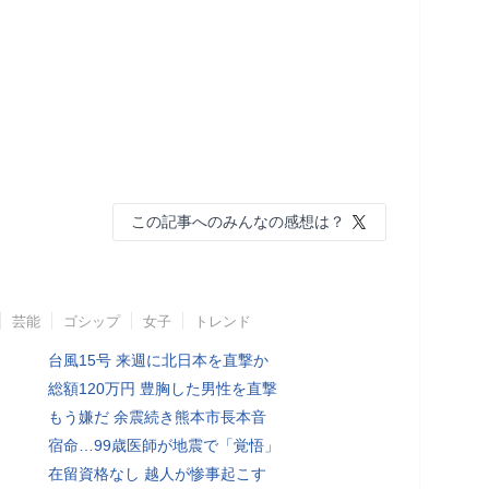
この記事へのみんなの感想は？
芸能
ゴシップ
女子
トレンド
台風15号 来週に北日本を直撃か
総額120万円 豊胸した男性を直撃
もう嫌だ 余震続き熊本市長本音
宿命…99歳医師が地震で「覚悟」
在留資格なし 越人が惨事起こす