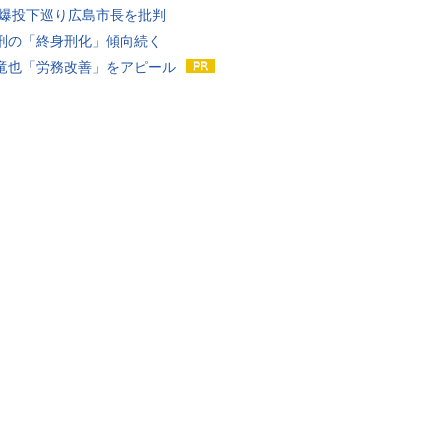
原爆投下巡り広島市長を批判
刑の「終身刑化」傾向続く
竜也「労務改善」をアピール