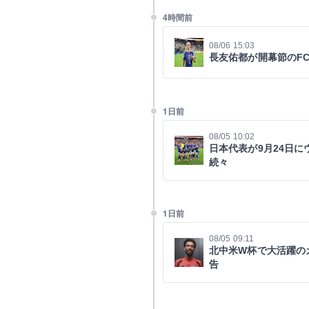
4時間前
08/06 15:03
長友佑都が開幕節のF
1日前
08/05 10:02
日本代表が9月24日
続々
1日前
08/05 09:11
北中米W杯で大活躍の
告