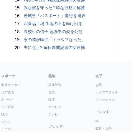
15.
みな実を守った? 粋な行動に称賛
16.
茨城県「パスポート」発行を発表
17.
印食品工場 生地の上を転げ回る
18.
高校生の信子 勉強中の姿を公開
19.
家の隣が民泊「トラウマなった」
20.
夫に包丁? 毎日新聞記者の女逮捕
スポーツ
芸能
女子
海外サッカー
芸能総合
恋愛
日本代表
音楽
ライフスタイル
Jリーグ
韓流
ファッション
プロ野球
グラビア
トレンド
MLB
テレビ
本
ゴルフ
ゴシップ
教育・仕事
テニス