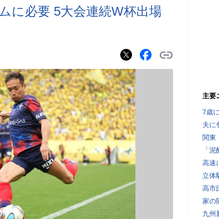
ムに必要 5大会連続W杯出場
主要
7歳
夫に
関東
「泥
高速
立体
高市
家の
九州