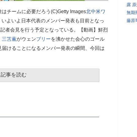
露 
ムに必要だろう(C)Getty Images
北中米ワ
無期
、いよいよ日本代表のメンバー発表も目前となっ
藤原
の記者会見を行う予定となっている。【動画】鮮烈
！
三笘薫
がウェン
ブリー
を沸かせた会心のゴール
見届けることになるメンバー発表の瞬間、今回は
記事を読む