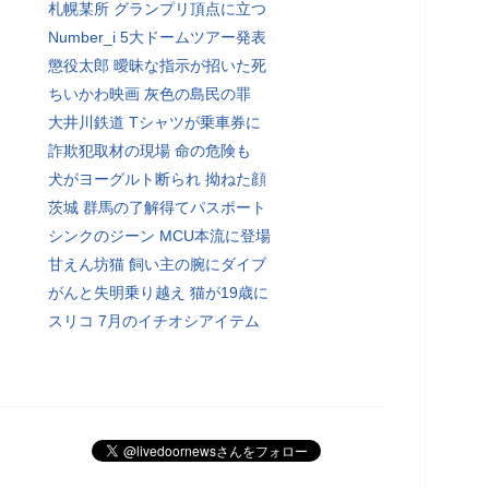
札幌某所 グランプリ頂点に立つ
Number_i 5大ドームツアー発表
懲役太郎 曖昧な指示が招いた死
ちいかわ映画 灰色の島民の罪
大井川鉄道 Tシャツが乗車券に
詐欺犯取材の現場 命の危険も
犬がヨーグルト断られ 拗ねた顔
茨城 群馬の了解得てパスポート
シンクのジーン MCU本流に登場
甘えん坊猫 飼い主の腕にダイブ
がんと失明乗り越え 猫が19歳に
スリコ 7月のイチオシアイテム