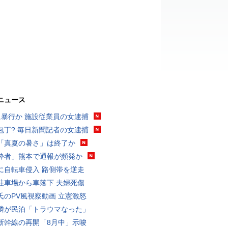
ニュース
に暴行か 施設従業員の女逮捕
包丁? 毎日新聞記者の女逮捕
「真夏の暑さ」は終了か
酔者」熊本で通報が頻発か
に自転車侵入 路側帯を逆走
駐車場から車落下 夫婦死傷
氏のPV風視察動画 立憲激怒
隣が民泊「トラウマなった」
新幹線の再開「8月中」示唆