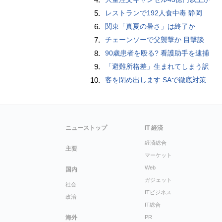
5.
レストランで192人食中毒 静岡
6.
関東「真夏の暑さ」は終了か
7.
チェーンソーで父襲撃か 目撃談
8.
90歳患者を殴る? 看護助手を逮捕
9.
「避難所格差」生まれてしまう訳
10.
客を閉め出します SAで徹底対策
ニューストップ
IT 経済
経済総合
主要
マーケット
Web
国内
ガジェット
社会
ITビジネス
政治
IT総合
海外
PR