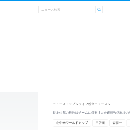
ニューストップ
ライフ総合ニュース
>
>
長友佑都の経験はチームに必要 5大会連続W杯出場の
北中米ワールドカップ
三笘薫
森保一