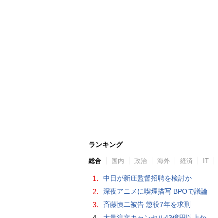
ランキング
総合
国内
政治
海外
経済
IT
1.
中日が新庄監督招聘を検討か
2.
深夜アニメに喫煙描写 BPOで議論
3.
斉藤慎二被告 懲役7年を求刑
4.
大量注文キャンセル43億円以上か