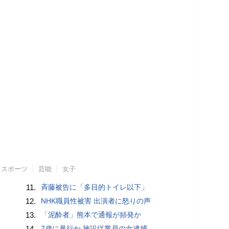
スポーツ
芸能
女子
11.
斉藤被告に「多目的トイレ以下」
12.
NHK職員性被害 出演者に怒りの声
13.
「泥酔者」熊本で通報が頻発か
14.
7歳に暴行か 施設従業員の女逮捕