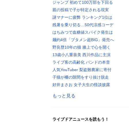
ジャンプ 初めて100万部を下回る
親の投稿で子が特定される現実
謎マナーに疲弊 ランキング1位は
残暑を乗り切る…50代涼感コーデ
はちみつで血糖値スパイク発生は
麺約4倍「ブタメン超BIG」発売へ
野良歴10年の猫 膝上で心を開く
13歳小八重葵美 西川作品に主演
ライブ客の高齢化 バンドの本音
人気YouTuber 梨盗難農家に寄付
子猫が柵の隙間をすり抜け脱走
好井まさお 女子大生の怪談披露
もっと見る
ライブドアニュースを読もう！