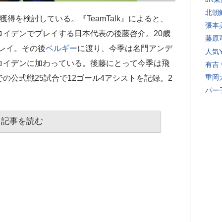
北朝
獲得を検討している。『TeamTalk』によると、
張本
ロイデンでプレイする日本代表の後藤啓介。20歳
藤原
レイ。その後
ベルギー
に渡り、今季は名門アンデ
人気Y
ロイデンに加わっている。後藤にとって今季は飛
有吉
重岡
の公式戦25試合で12ゴール4アシストを記録。2
パー
記事を読む