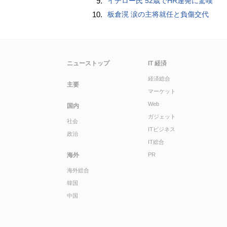
9.
イチロー氏 52歳でHR連発に驚嘆
10.
板倉滉 涙の主将就任と負傷交代
ニューストップ
IT 経済
経済総合
主要
マーケット
Web
国内
ガジェット
社会
ITビジネス
政治
IT総合
海外
PR
海外総合
韓国
中国