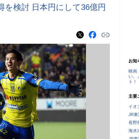
得を検討 日本円にして36億円
お知
映画
い。
ト！
主要
イオ
JR
長野
海水
JR