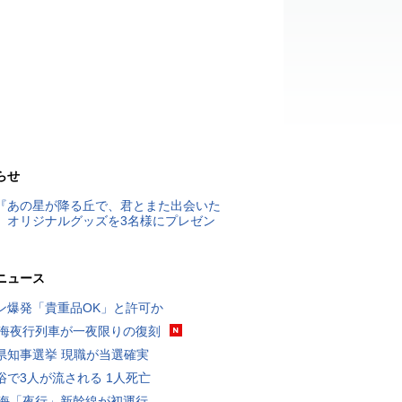
らせ
『あの星が降る丘で、君とまた出会いた
』オリジナルグッズを3名様にプレゼン
ニュース
ン爆発「貴重品OK」と許可か
東海夜行列車が一夜限りの復刻
県知事選挙 現職が当選確実
浴で3人が流される 1人死亡
東海「夜行」新幹線が初運行