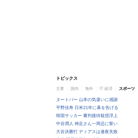
トピックス
主要
国内
海外
IT 経済
スポーツ
ヌートバー 山本の気遣いに感謝
平野佳寿 日米21年に幕を告げる
韓国サッカー 審判接待疑惑浮上
中谷潤人 神足さん一周忌に誓い
大谷決勝打 ディアスは連夜失敗