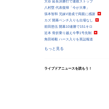
大谷 延長決勝打で連敗ストップ
八村塁 代表復帰「今が大事」
張本智和 兄妹V達成で両親に感謝
カズ 開幕ベンチ入りも出場なし
前田悠伍 開幕10連勝で151キロ
近本 骨折乗り越え今季1号先制
角田裕毅 ハース入りを英誌報道
もっと見る
ライブドアニュースを読もう！