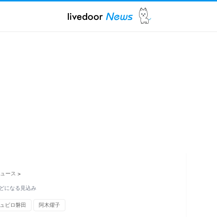
ュース
>
ほどになる見込み
ュビロ磐田
阿木燿子