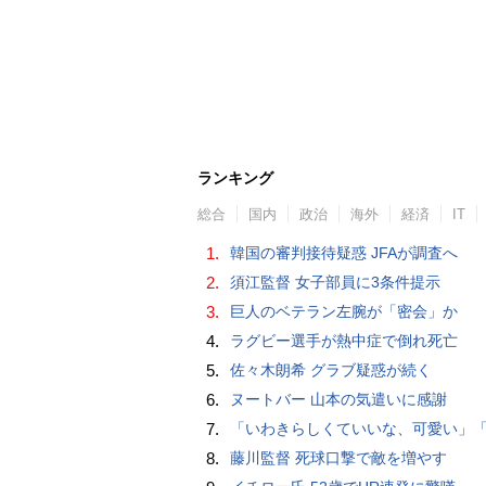
ランキング
総合
国内
政治
海外
経済
IT
1.
韓国の審判接待疑惑 JFAが調査へ
2.
須江監督 女子部員に3条件提示
3.
巨人のベテラン左腕が「密会」か
4.
ラグビー選手が熱中症で倒れ死亡
5.
佐々木朗希 グラブ疑惑が続く
6.
ヌートバー 山本の気遣いに感謝
7.
「いわきらしくていいな、可愛い」「斬新」初出場初勝利の東日本国際大昌平、アルプス彩ったフラダンス部の応援に反響 部員は感無量「夢を見て
8.
藤川監督 死球口撃で敵を増やす