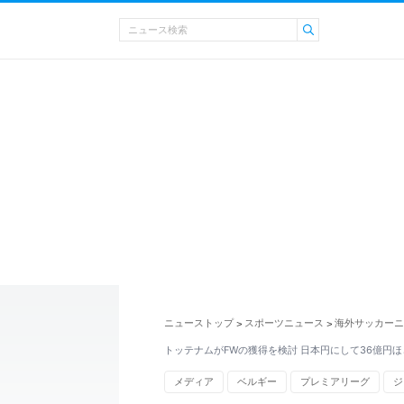
ニューストップ
スポーツニュース
海外サッカーニ
>
>
トッテナムがFWの獲得を検討 日本円にして36億円
メディア
ベルギー
プレミアリーグ
ジ