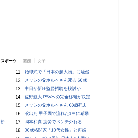
スポーツ
芸能
女子
11.
始球式で「日本の超大物」に騒然
12.
メッシの父ホルヘさん死去 68歳
13.
中日が新庄監督招聘を検討か
14.
佐野航大 PSVへの完全移籍が決定
15.
メッシの父ホルヘさん 68歳死去
16.
涙出た 甲子園で流れた1曲に感動
いるよう」
17.
岡本和真 疲労でベンチ外れる
18.
38歳格闘家「10代女性」と再婚