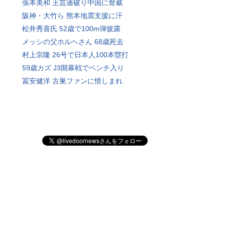
張本美和 王芸迪破り中国に脅威
阪神・大竹ら 熊本地震支援に汗
松井秀喜氏 52歳で100m弾披露
メッシの父ホルヘさん 68歳死去
村上宗隆 26号で日本人100本塁打
59歳カズ J3開幕戦でベンチ入り
冨安健洋 古巣ファンに惜しまれ