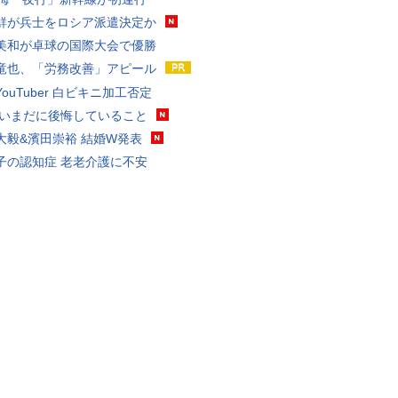
鮮が兵士をロシア派遣決定か
美和が卓球の国際大会で優勝
竜也、「労務改善」アピール
ouTuber 白ビキニ加工否定
 いまだに後悔していること
大毅&濱田崇裕 結婚W発表
子の認知症 老老介護に不安