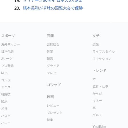
19.
マリナーズ50周年 日本人3人選出
20.
張本美和が卓球の国際大会で優勝
スポーツ
芸能
女子
海外サッカー
芸能総合
恋愛
日本代表
音楽
ライフスタイル
Jリーグ
韓流
ファッション
プロ野球
グラビア
トレンド
MLB
テレビ
本
ゴルフ
ゴシップ
教育・仕事
テニス
からだ
格闘技
映画
マネー
競馬
レビュー
車
相撲
プレゼント
グルメ
バスケ
特集
バレー
YouTube