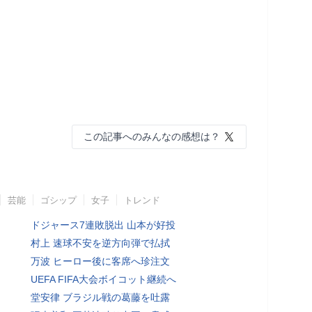
この記事へのみんなの感想は？
芸能
ゴシップ
女子
トレンド
ドジャース7連敗脱出 山本が好投
村上 速球不安を逆方向弾で払拭
万波 ヒーロー後に客席へ珍注文
UEFA FIFA大会ボイコット継続へ
堂安律 ブラジル戦の葛藤を吐露