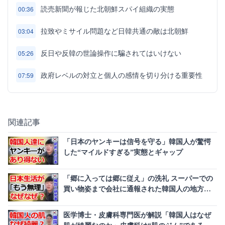
読売新聞が報じた北朝鮮スパイ組織の実態
00:36
拉致やミサイル問題など日韓共通の敵は北朝鮮
03:04
反日や反韓の世論操作に騙されてはいけない
05:26
政府レベルの対立と個人の感情を切り分ける重要性
07:59
関連記事
「日本のヤンキーは信号を守る」韓国人が驚愕
した“マイルドすぎる”実態とギャップ
「郷に入っては郷に従え」の洗礼 スーパーでの
買い物姿まで会社に通報された韓国人の地方生
活
医学博士・皮膚科専門医が解説「韓国人はなぜ