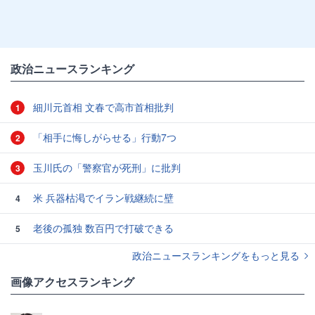
政治ニュースランキング
細川元首相 文春で高市首相批判
1
「相手に悔しがらせる」行動7つ
2
玉川氏の「警察官が死刑」に批判
3
米 兵器枯渇でイラン戦継続に壁
4
老後の孤独 数百円で打破できる
5
政治ニュースランキングをもっと見る
画像アクセスランキング