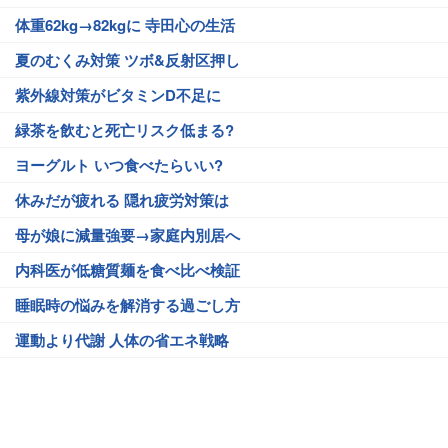
体重62kg→82kgに 寺田心の生活
夏のむくみ対策 ツボ&反射区押し
紫外線対策がビタミンD不足に
緑茶を飲むと死亡リスク低まる?
ヨーグルト いつ食べたらいい?
休みだが疲れる 隠れ疲労対策は
母が娘に減量強要→家庭内別居へ
内科医が低糖質麺を食べ比べ検証
睡眠時の悩みを解消する過ごし方
運動より代謝 人体の省エネ戦略