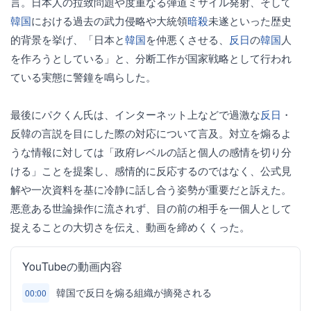
言。日本人の拉致問題や度重なる弾道ミサイル発射、そして
韓国
における過去の武力侵略や大統領
暗殺
未遂といった歴史
的背景を挙げ、「日本と
韓国
を仲悪くさせる、
反日
の
韓国
人
を作ろうとしている」と、分断工作が国家戦略として行われ
ている実態に警鐘を鳴らした。
最後にパクくん氏は、インターネット上などで過激な
反日
・
反韓の言説を目にした際の対応について言及。対立を煽るよ
うな情報に対しては「政府レベルの話と個人の感情を切り分
ける」ことを提案し、感情的に反応するのではなく、公式見
解や一次資料を基に冷静に話し合う姿勢が重要だと訴えた。
悪意ある世論操作に流されず、目の前の相手を一個人として
捉えることの大切さを伝え、動画を締めくくった。
YouTubeの動画内容
韓国で反日を煽る組織が摘発される
00:00