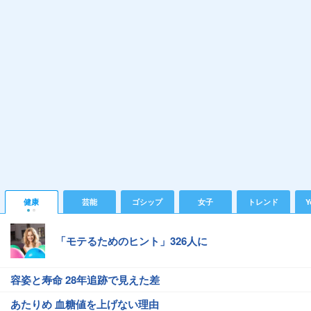
健康
芸能
ゴシップ
女子
トレンド
Y
「モテるためのヒント」326人に
容姿と寿命 28年追跡で見えた差
あたりめ 血糖値を上げない理由