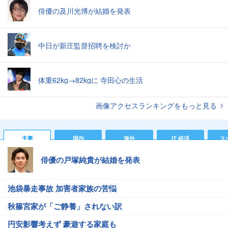
俳優の及川光博が結婚を発表
中日が新庄監督招聘を検討か
体重62kg→82kgに 寺田心の生活
画像アクセスランキングをもっと見る
主要
国内
海外
IT 経済
ス
俳優の戸塚純貴が結婚を発表
池袋暴走事故 加害者家族の苦悩
秋篠宮家が「ご静養」されない訳
円安影響考えず 豪遊する家庭も