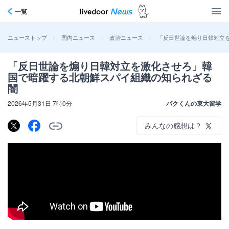
一覧
>
>
>
「反日世論を煽り日韓対立
ニューストップ
国内ニュース
政治ニュース
「反日世論を煽り日韓対立を激化させろ」韓
国で暗躍する北朝鮮スパイ組織の知られざる
闇
2026年5月31日 7時0分
パクくんの東大留学
みんなの感想は？