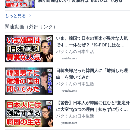
肌が綺麗なのか」皮膚科は“肌のジム”である
もっと見る
関連動画（外部リンク）
いま、韓国で日本の音楽が異常な人気
です…一体なぜ？「K-POPにはな
い“ある魅力”」に韓国人が言葉を失う3
パクくんの日本生活
つの理由
youtube.com
日韓夫婦だった韓国人に「離婚した理
由」を聞いてみた
パクくんの日本生活
youtube.com
【警告】日本人が韓国に住むと“想定外
に大変”な5つの理由｜知らずに行くと
後悔します
パクくんの日本生活
youtube.com