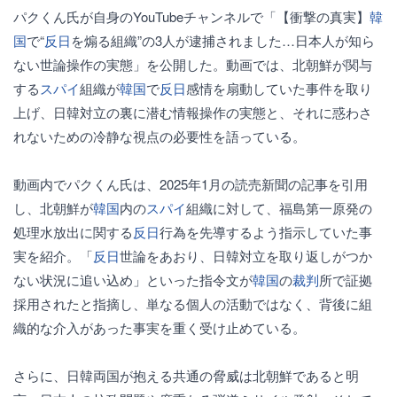
パクくん氏が自身のYouTubeチャンネルで「【衝撃の真実】
韓
国
で“
反日
を煽る組織”の3人が逮捕されました…日本人が知ら
ない世論操作の実態」を公開した。動画では、北朝鮮が関与
する
スパイ
組織が
韓国
で
反日
感情を扇動していた事件を取り
上げ、日韓対立の裏に潜む情報操作の実態と、それに惑わさ
れないための冷静な視点の必要性を語っている。
動画内でパクくん氏は、2025年1月の読売新聞の記事を引用
し、北朝鮮が
韓国
内の
スパイ
組織に対して、福島第一原発の
処理水放出に関する
反日
行為を先導するよう指示していた事
実を紹介。「
反日
世論をあおり、日韓対立を取り返しがつか
ない状況に追い込め」といった指令文が
韓国
の
裁判
所で証拠
採用されたと指摘し、単なる個人の活動ではなく、背後に組
織的な介入があった事実を重く受け止めている。
さらに、日韓両国が抱える共通の脅威は北朝鮮であると明