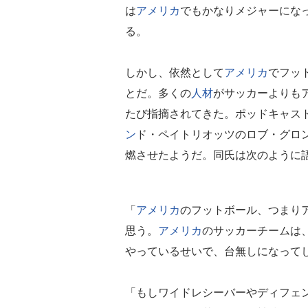
は
アメリカ
でもかなりメジャーにな
る。
しかし、依然として
アメリカ
でフッ
とだ。多くの
人材
がサッカーよりも
たび指摘されてきた。ポッドキャスト『T
ン
ド・ペイトリオッツのロブ・グロ
燃させたようだ。同氏は次のように
「
アメリカ
のフットボール、つまり
思う。
アメリカ
のサッカーチームは
やっているせいで、台無しになって
「もしワイドレシーバーやディフェ