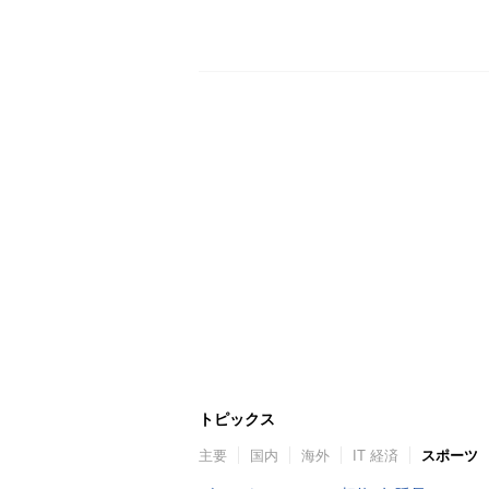
トピックス
主要
国内
海外
IT 経済
スポーツ