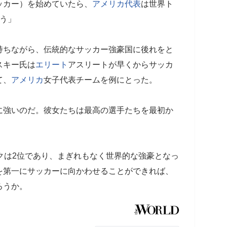
ッカー）を始めていたら、
アメリカ代表
は世界ト
う」
持ちながら、伝統的なサッカー強豪国に後れをと
スキー氏は
エリート
アスリートが早くからサッカ
て、
アメリカ
女子代表チームを例にとった。
に強いのだ。彼女たちは最高の選手たちを最初か
クは2位であり、まぎれもなく世界的な強豪となっ
を第一にサッカーに向かわせることができれば、
ろうか。