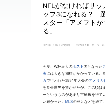
NFLがなければサ
ップ3になれる？ 
スター「アメフトが
る」
2026年5月16日 22時0分
theWORLD（ザ・ワー
今夏、W杯最大の
ホスト
国となった
表
には大きな期待がかかっている。
カ
で行われた1994年大会の
アメリカ
を見せ世界を驚かせたが、この頃は
ーというものがあまり市民権を得て
い難かった。
MLS
の発足などを経て