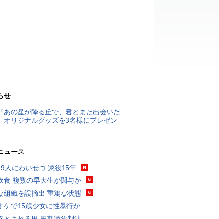
らせ
『あの星が降る丘で、君とまた出会いた
』オリジナルグッズを3名様にプレゼン
ニュース
19人にわいせつ 懲役15年
飲食 複数の早大生が関与か
な組織を誤摘出 重篤な状態
オケで15歳少女に性暴行か
格とされる男 無期懲役判決