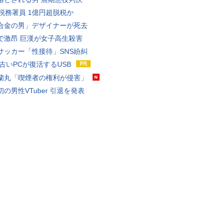
代税務署員 1億円超脱税か
合金の男」デザイナーが死去
で激昂 巨漢が女子高生殺害
サッカー「性接待」SNS紛糾
 古いPCが復活するUSB
蘭丸「喫煙者の権利が侵害」
の男性VTuber 引退を発表