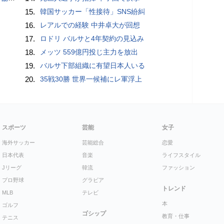
15.
韓国サッカー「性接待」SNS紛糾
16.
レアルでの経験 中井卓大が回想
17.
ロドリ バルサと4年契約の見込み
18.
メッツ 559億円投じ主力を放出
19.
バルサ下部組織に有望日本人いる
20.
35戦30勝 世界一候補にレ軍浮上
スポーツ
芸能
女子
海外サッカー
芸能総合
恋愛
日本代表
音楽
ライフスタイル
Jリーグ
韓流
ファッション
プロ野球
グラビア
トレンド
MLB
テレビ
本
ゴルフ
ゴシップ
教育・仕事
テニス