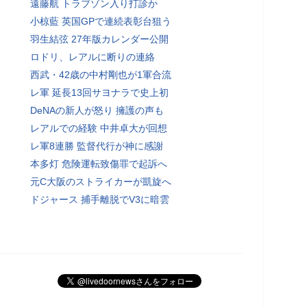
遠藤航 トラブゾン入り打診か
小椋藍 英国GPで連続表彰台狙う
羽生結弦 27年版カレンダー公開
ロドリ、レアルに断りの連絡
西武・42歳の中村剛也が1軍合流
レ軍 延長13回サヨナラで史上初
DeNAの新人が怒り 擁護の声も
レアルでの経験 中井卓大が回想
レ軍8連勝 監督代行が神に感謝
本多灯 危険運転致傷罪で起訴へ
元C大阪のストライカーが凱旋へ
ドジャース 捕手離脱でV3に暗雲