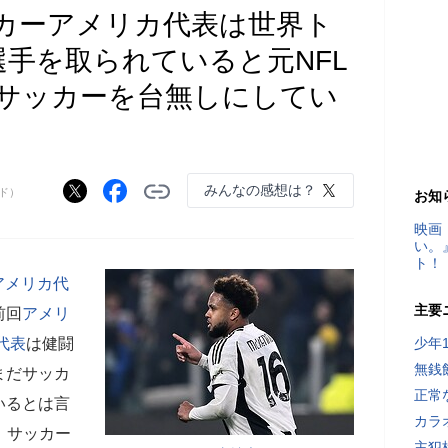
ッカーアメリカ代表は世界ト
選手を取られていると元NFL
サッカーを台無しにしてい
みんなの感想は？
ルド）
お知
映画
い。
ト！
アメリカ代
主要
前回
アメリ
代表
は健闘
少年
無銭
まだサッカ
正常
いるとは言
カラ
、サッカー
主犯