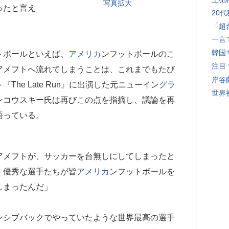
写真拡大
ったと言え
20
「超
一言
韓国
トボールといえば、
アメリカ
ンフットボールのこ
注目
アメフトへ流れてしまうことは、これまでもたび
岸谷
he Late Run』に出演した元ニューイン
グラ
世界初
ンコウスキー氏は再びこの点を指摘し、議論を再
語っている。
アメフトが、サッカーを台無しにしてしまったと
、優秀な選手たちが皆
アメリカ
ンフットボールを
しまったんだ」
ンシブバックでやっていたような世界最高の選手