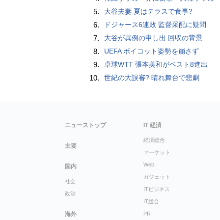
5.
大谷夫妻 夏はテラスで食事?
6.
ドジャース6連敗 監督采配に疑問
7.
大谷が異例の申し出 回収の背景
8.
UEFA ボイコット姿勢を崩さず
9.
卓球WTT 張本美和がベスト8進出
10.
世紀の大誤審? 晴れ舞台で悲劇
ニューストップ
IT 経済
経済総合
主要
マーケット
Web
国内
ガジェット
社会
ITビジネス
政治
IT総合
海外
PR