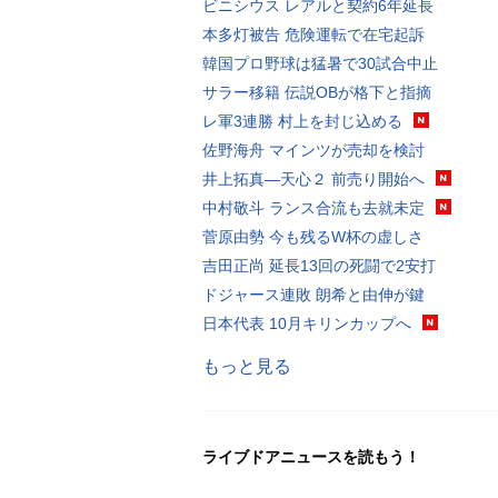
ビニシウス レアルと契約6年延長
本多灯被告 危険運転で在宅起訴
韓国プロ野球は猛暑で30試合中止
サラー移籍 伝説OBが格下と指摘
レ軍3連勝 村上を封じ込める
佐野海舟 マインツが売却を検討
井上拓真―天心２ 前売り開始へ
中村敬斗 ランス合流も去就未定
菅原由勢 今も残るW杯の虚しさ
吉田正尚 延長13回の死闘で2安打
ドジャース連敗 朗希と由伸が鍵
日本代表 10月キリンカップへ
もっと見る
ライブドアニュースを読もう！