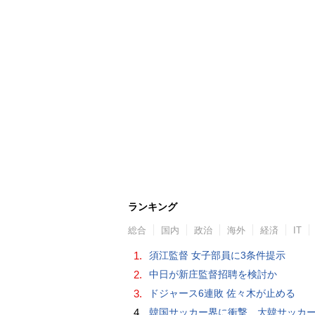
ランキング
総合
国内
政治
海外
経済
IT
1.
須江監督 女子部員に3条件提示
2.
中日が新庄監督招聘を検討か
3.
ドジャース6連敗 佐々木が止める
4.
韓国サッカー界に衝撃 大韓サッカー協会に外国人審判への“性的接待”疑惑 韓国メディア