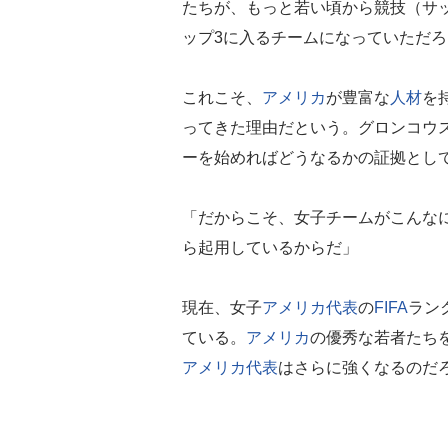
たちが、もっと若い頃から競技（サ
ップ3に入るチームになっていただろ
これこそ、
アメリカ
が豊富な
人材
を
ってきた理由だという。グロンコウ
ーを始めればどうなるかの証拠とし
「だからこそ、女子チームがこんな
ら起用しているからだ」
現在、女子
アメリカ代表
の
FIFA
ラン
ている。
アメリカ
の優秀な若者たち
アメリカ代表
はさらに強くなるのだ