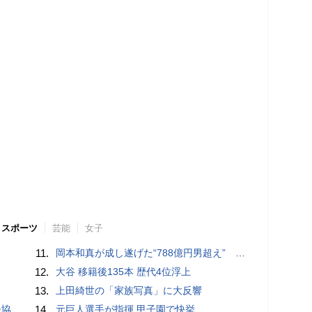
スポーツ
芸能
女子
11.
岡本和真が成し遂げた“788億円男超え” いつのまにか「3位」…見据える球団記録更新
12.
大谷 移籍後135本 歴代4位浮上
13.
上田綺世の「家族写真」に大反響
が報道
14.
元巨人選手が指揮 甲子園で快挙