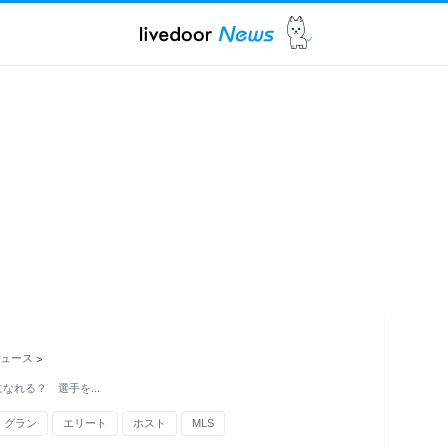
ュース
>
になれる？ 選手を…
グラン
エリート
ホスト
MLS