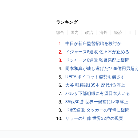
ランキング
総合
国内
政治
海外
経済
IT
1.
中日が新庄監督招聘を検討か
2.
ドジャース6連敗 佐々木が止める
3.
ドジャース6連敗 監督采配に疑問
4.
岡本和真が成し遂げた“788億円男超え” いつのまにか「3位」…見据える球団
5.
UEFA ボイコット姿勢を崩さず
6.
大谷 移籍後135本 歴代4位浮上
7.
バルサ下部組織に有望日本人いる
8.
35戦30勝 世界一候補にレ軍浮上
9.
ド軍5連敗 タッカーの守備に疑問
10.
サラーの年俸 世界32位の現実