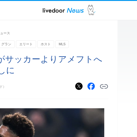
ュース
グラン
エリート
ホスト
MLS
がサッカーよりアメフトへ
しに
ルド）