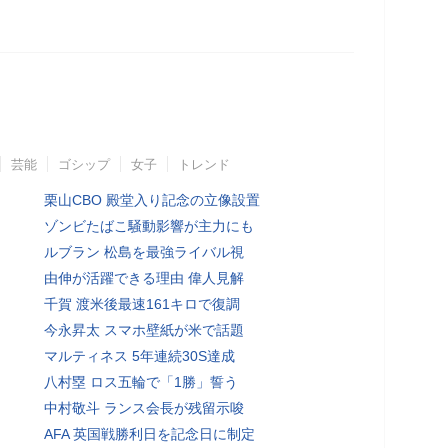
芸能
ゴシップ
女子
トレンド
栗山CBO 殿堂入り記念の立像設置
ゾンビたばこ騒動影響が主力にも
ルブラン 松島を最強ライバル視
由伸が活躍できる理由 偉人見解
千賀 渡米後最速161キロで復調
今永昇太 スマホ壁紙が米で話題
マルティネス 5年連続30S達成
八村塁 ロス五輪で「1勝」誓う
中村敬斗 ランス会長が残留示唆
AFA 英国戦勝利日を記念日に制定