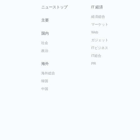
ニューストップ
IT 経済
経済総合
主要
マーケット
Web
国内
ガジェット
社会
ITビジネス
政治
IT総合
海外
PR
海外総合
韓国
中国