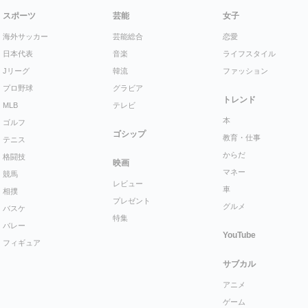
スポーツ
芸能
女子
海外サッカー
芸能総合
恋愛
日本代表
音楽
ライフスタイル
Jリーグ
韓流
ファッション
プロ野球
グラビア
トレンド
MLB
テレビ
本
ゴルフ
ゴシップ
教育・仕事
テニス
からだ
格闘技
映画
マネー
競馬
レビュー
車
相撲
プレゼント
グルメ
バスケ
特集
バレー
YouTube
フィギュア
サブカル
アニメ
ゲーム