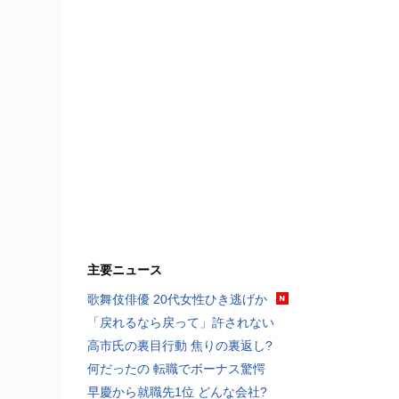
主要ニュース
歌舞伎俳優 20代女性ひき逃げか
「戻れるなら戻って」許されない
高市氏の裏目行動 焦りの裏返し?
何だったの 転職でボーナス驚愕
早慶から就職先1位 どんな会社?