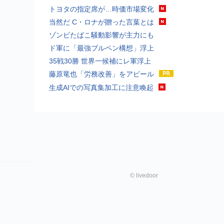
トヨタの指定席が…時価市場変化
当然だ C・ロナが贈った言葉とは
ゾンビたばこ騒動影響が主力にも
ド軍に「最強ブルペン構想」浮上
35戦30勝 世界一候補にレ軍浮上
藤原竜也「労務改善」をアピール
生成AIでの写真集加工に注意喚起
©
livedoor