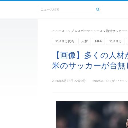
ニューストップ
スポーツニュース
海外サッカーニ
>
>
アメリカ代表
人材
FIFA
アメリカ
アメリカンフットボール
【画像】多くの人材
米のサッカーが台無
2026年5月16日 22時0分
theWORLD（ザ・ワー