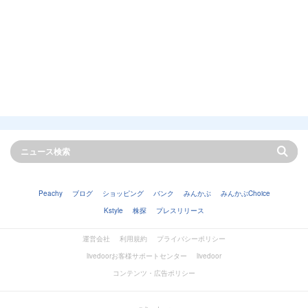
Peachy
ブログ
ショッピング
バンク
みんかぶ
みんかぶChoice
Kstyle
株探
プレスリリース
運営会社
利用規約
プライバシーポリシー
livedoorお客様サポートセンター
livedoor
コンテンツ・広告ポリシー