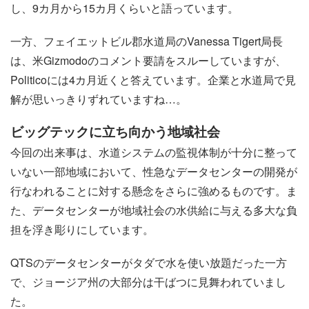
し、9カ月から15カ月くらいと語っています。
一方、フェイエットビル郡水道局のVanessa Tigert局長
は、米Gizmodoのコメント要請をスルーしていますが、
Politicoには4カ月近くと答えています。企業と水道局で見
解が思いっきりずれていますね…。
ビッグテックに立ち向かう地域社会
今回の出来事は、水道システムの監視体制が十分に整って
いない一部地域において、性急なデータセンターの開発が
行なわれることに対する懸念をさらに強めるものです。ま
た、データセンターが地域社会の水供給に与える多大な負
担を浮き彫りにしています。
QTSのデータセンターがタダで水を使い放題だった一方
で、ジョージア州の大部分は干ばつに見舞われていまし
た。