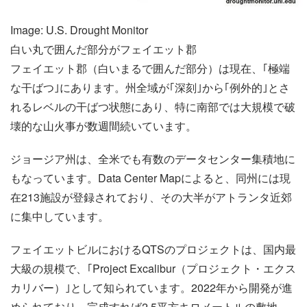
Image: U.S. Drought Monitor
白い丸で囲んだ部分がフェイエット郡
フェイエット郡（白いまるで囲んだ部分）は現在、｢極端
な干ばつ｣にあります。州全域が｢深刻｣から｢例外的｣とさ
れるレベルの干ばつ状態にあり、特に南部では大規模で破
壊的な山火事が数週間続いています。
ジョージア州は、全米でも有数のデータセンター集積地に
もなっています。Data Center Mapによると、同州には現
在213施設が登録されており、その大半がアトランタ近郊
に集中しています。
フェイエットビルにおけるQTSのプロジェクトは、国内最
大級の規模で、｢Project Excalibur（プロジェクト・エクス
カリバー）｣として知られています。2022年から開発が進
められており、完成すれば2.5平方キロメートルの敷地