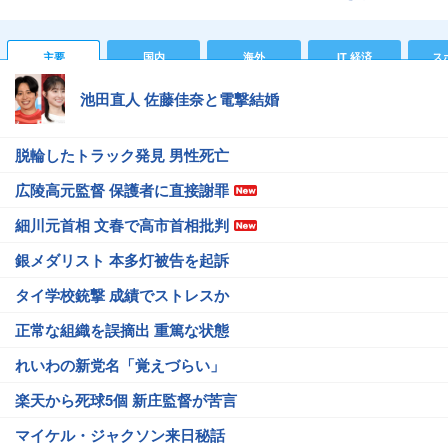
主要
国内
海外
IT 経済
ス
池田直人 佐藤佳奈と電撃結婚
脱輪したトラック発見 男性死亡
広陵高元監督 保護者に直接謝罪
細川元首相 文春で高市首相批判
銀メダリスト 本多灯被告を起訴
タイ学校銃撃 成績でストレスか
正常な組織を誤摘出 重篤な状態
れいわの新党名「覚えづらい」
楽天から死球5個 新庄監督が苦言
マイケル・ジャクソン来日秘話