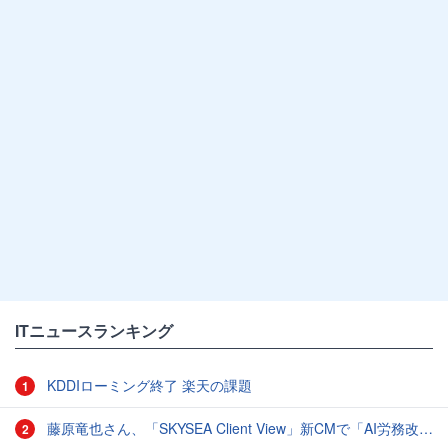
ITニュースランキング
KDDIローミング終了 楽天の課題
1
藤原竜也さん、「SKYSEA Client View」新CMで「AI労務改善」をアピール 働き方をAIが分析したら「すぐに休んで」と言われる？
2