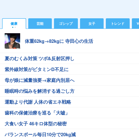
健康
芸能
ゴシップ
女子
トレンド
Y
体重62kg→82kgに 寺田心の生活
夏のむくみ対策 ツボ&反射区押し
紫外線対策がビタミンD不足に
母が娘に減量強要→家庭内別居へ
睡眠時の悩みを解消する過ごし方
運動より代謝 人体の省エネ戦略
歯科の保健治療を巡る「大嘘」
大食い女子 46キロ体型の秘密
バランスボール毎日10分で20kg減