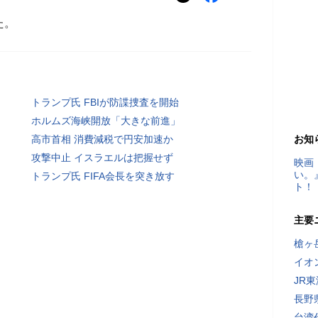
た。
トランプ氏 FBIが防諜捜査を開始
ホルムズ海峡開放「大きな前進」
高市首相 消費減税で円安加速か
お知
攻撃中止 イスラエルは把握せず
映画
い。
トランプ氏 FIFA会長を突き放す
ト！
主要
槍ヶ
イオ
JR
長野
台湾