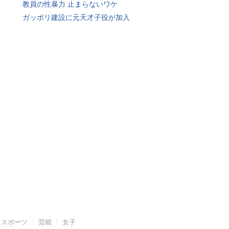
教員の性暴力 止まらないワケ
ガッポリ建設に元天才子役が加入
スポーツ
芸能
女子