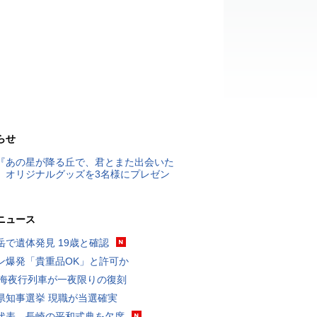
らせ
『あの星が降る丘で、君とまた出会いた
』オリジナルグッズを3名様にプレゼン
ニュース
岳で遺体発見 19歳と確認
ン爆発「貴重品OK」と許可か
東海夜行列車が一夜限りの復刻
県知事選挙 現職が当選確実
代表、長崎の平和式典を欠席