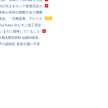
鮮が兵士をロシア派遣決定か
美和が卓球の国際大会で優勝
竜也、「労務改善」アピール
ouTuber 白ビキニ加工否定
 いまだに後悔していること
大毅&濱田崇裕 結婚W発表
子の認知症 老老介護に不安