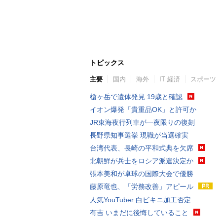
トピックス
主要
国内
海外
IT 経済
スポーツ
槍ヶ岳で遺体発見 19歳と確認
イオン爆発「貴重品OK」と許可か
JR東海夜行列車が一夜限りの復刻
長野県知事選挙 現職が当選確実
台湾代表、長崎の平和式典を欠席
北朝鮮が兵士をロシア派遣決定か
張本美和が卓球の国際大会で優勝
藤原竜也、「労務改善」アピール
人気YouTuber 白ビキニ加工否定
有吉 いまだに後悔していること