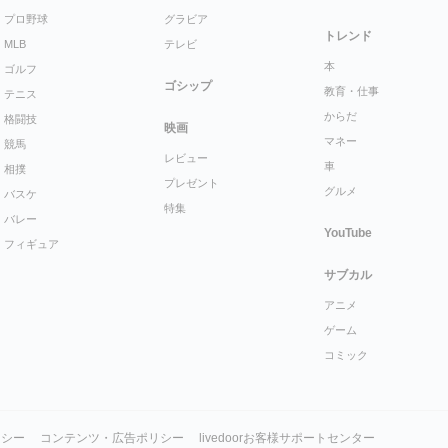
プロ野球
グラビア
トレンド
MLB
テレビ
本
ゴルフ
ゴシップ
教育・仕事
テニス
からだ
格闘技
映画
マネー
競馬
レビュー
車
相撲
プレゼント
グルメ
バスケ
特集
バレー
YouTube
フィギュア
サブカル
アニメ
ゲーム
コミック
リシー
コンテンツ・広告ポリシー
livedoorお客様サポートセンター