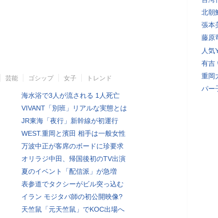
北朝
張本
藤原
人気Y
有吉
重岡
芸能
ゴシップ
女子
トレンド
パー
海水浴で3人が流される 1人死亡
VIVANT「別班」リアルな実態とは
JR東海「夜行」新幹線が初運行
WEST.重岡と濱田 相手は一般女性
万波中正が客席のボードに珍要求
オリラジ中田、帰国後初のTV出演
夏のイベント「配信派」が急増
表参道でタクシーがビル突っ込む
イラン モジタバ師の初公開映像?
天竺鼠「元天竺鼠」でKOC出場へ