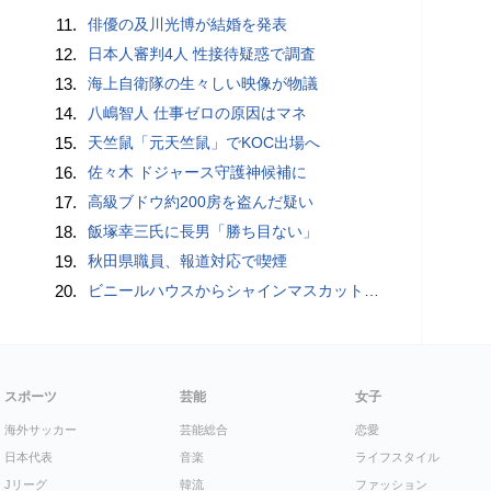
11.
俳優の及川光博が結婚を発表
12.
日本人審判4人 性接待疑惑で調査
13.
海上自衛隊の生々しい映像が物議
14.
八嶋智人 仕事ゼロの原因はマネ
15.
天竺鼠「元天竺鼠」でKOC出場へ
16.
佐々木 ドジャース守護神候補に
17.
高級ブドウ約200房を盗んだ疑い
18.
飯塚幸三氏に長男「勝ち目ない」
19.
秋田県職員、報道対応で喫煙
20.
ビニールハウスからシャインマスカット約200房を盗んだ疑い ネットで販売か 無職の男（42）逮捕 岡山県警
スポーツ
芸能
女子
海外サッカー
芸能総合
恋愛
日本代表
音楽
ライフスタイル
Jリーグ
韓流
ファッション