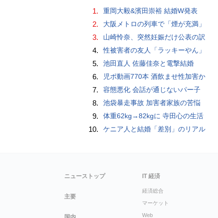
1.
重岡大毅&濱田崇裕 結婚W発表
2.
大阪メトロの列車で「煙が充満」
3.
山崎怜奈、突然妊娠だけ公表の訳
4.
性被害者の友人「ラッキーやん」
5.
池田直人 佐藤佳奈と電撃結婚
6.
児ポ動画770本 酒飲ませ性加害か
7.
容態悪化 会話が通じないパー子
8.
池袋暴走事故 加害者家族の苦悩
9.
体重62kg→82kgに 寺田心の生活
10.
ケニア人と結婚「差別」のリアル
ニューストップ
IT 経済
経済総合
主要
マーケット
Web
国内