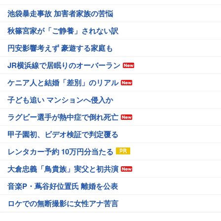
池袋暴走事故 加害者家族の苦悩
秋篠宮家が「ご静養」されない訳
円安影響考えず 豪遊する家庭も
JR横浜線で居眠りのオーバーラン
ケニア人と結婚「差別」のリアル
子ども追い マンションへ侵入か
ラグビー選手が熱中症で倒れ死亡
甲子園初、ビデオ検証で判定覆る
レンタカー予約 10万円分当たる
大倉忠義「鳥貴族」実父と初共演
音楽P・蔦谷好位置氏 離婚を公表
ロケでの無断撮影に女性アナ苦言