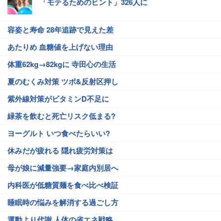
「モテるためのヒント」326人に
容姿と寿命 28年追跡で見えた差
あたりめ 血糖値を上げない理由
体重62kg→82kgに 寺田心の生活
夏のむくみ対策 ツボ&反射区押し
紫外線対策がビタミンD不足に
緑茶を飲むと死亡リスク低まる?
ヨーグルト いつ食べたらいい?
休みだが疲れる 隠れ疲労対策は
母が娘に減量強要→家庭内別居へ
内科医が低糖質麺を食べ比べ検証
睡眠時の悩みを解消する過ごし方
運動より代謝 人体の省エネ戦略