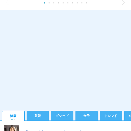
健康
芸能
ゴシップ
女子
トレンド
Y