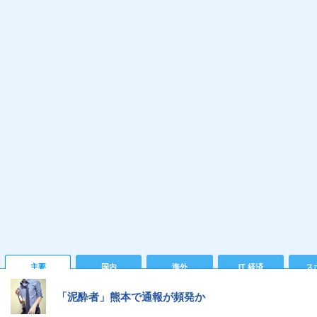
主要
国内
海外
IT 経済
ス
「泥酔者」熊本で通報が頻発か