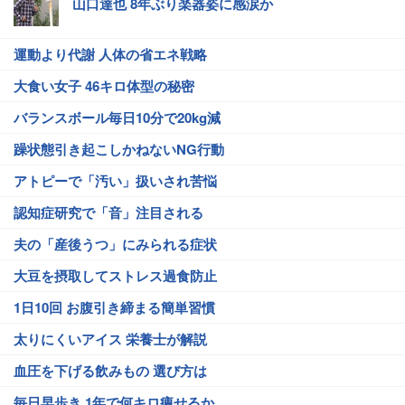
山口達也 8年ぶり楽器姿に感涙か
運動より代謝 人体の省エネ戦略
大食い女子 46キロ体型の秘密
バランスボール毎日10分で20kg減
躁状態引き起こしかねないNG行動
アトピーで「汚い」扱いされ苦悩
認知症研究で「音」注目される
夫の「産後うつ」にみられる症状
大豆を摂取してストレス過食防止
1日10回 お腹引き締まる簡単習慣
太りにくいアイス 栄養士が解説
血圧を下げる飲みもの 選び方は
毎日早歩き 1年で何キロ痩せるか