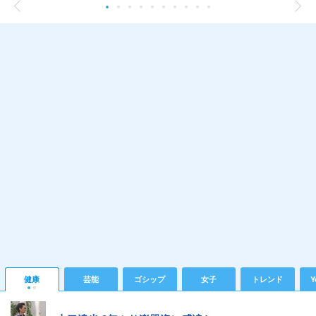
健康
芸能
ゴシップ
女子
トレンド
Y